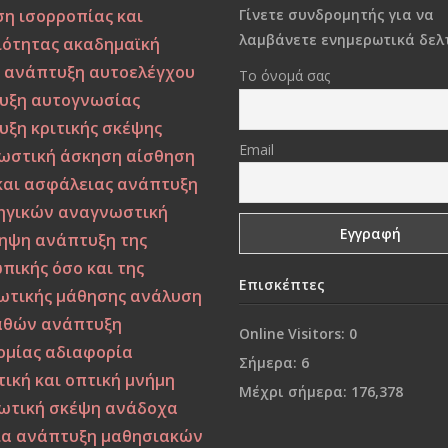
ση ισορροπίας και
Γίνετε συνδρομητής για να
λαμβάνετε ενημερωτικά δελτ
ιότητας
ακαδημαϊκή
η
ανάπτυξη αυτοελέγχου
Το όνομά σας
υξη αυτογνωσίας
υξη κριτικής σκέψης
Email
ωστική άσκηση
αίσθηση
και ασφάλειας
ανάπτυξη
ηγικών
αναγνωστική
ηψη
ανάπτυξη της
πικής όσο και της
Επισκέπτες
ωτικής μάθησης
ανάλυση
αθών
ανάπτυξη
Online Visitors:
0
ομίας
αδιαφορία
Σήμερα:
6
ική και οπτική μνήμη
Μέχρι σήμερα:
176,378
ωτική σκέψη
ανάδοχα
ία
ανάπτυξη μαθησιακών