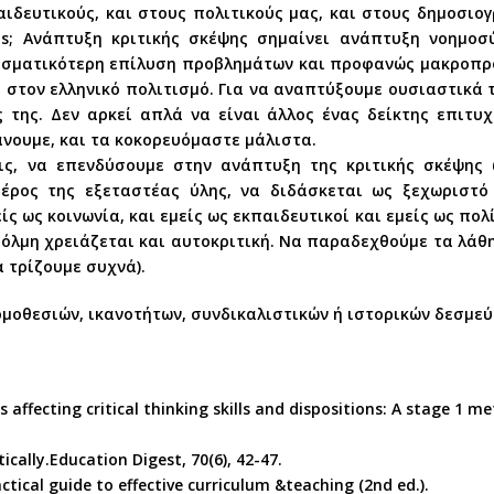
αιδευτικούς, και στους πολιτικούς μας, και στους δημοσι
dis; Ανάπτυξη κριτικής σκέψης σημαίνει ανάπτυξη νοημοσ
σματικότερη επίλυση προβλημάτων και προφανώς μακροπρό
 στον ελληνικό πολιτισμό. Για να αναπτύξουμε ουσιαστικά 
 της. Δεν αρκεί απλά να είναι άλλος ένας δείκτης επιτυχ
άνουμε, και τα κοκορευόμαστε μάλιστα.
ς, να επενδύσουμε στην ανάπτυξη της κριτικής σκέψης 
μέρος της εξεταστέας ύλης, να διδάσκεται ως ξεχωριστ
 ως κοινωνία, και εμείς ως εκπαιδευτικοί και εμείς ως πολί
Τόλμη χρειάζεται και αυτοκριτική. Να παραδεχθούμε τα λάθ
α τρίζουμε συχνά).
μοθεσιών, ικανοτήτων, συνδικαλιστικών ή ιστορικών δεσμε
ns affecting critical thinking skills and dispositions: A stage 1 
tically.Education Digest, 70(6), 42-47.
actical guide to effective curriculum &teaching (2nd ed.).