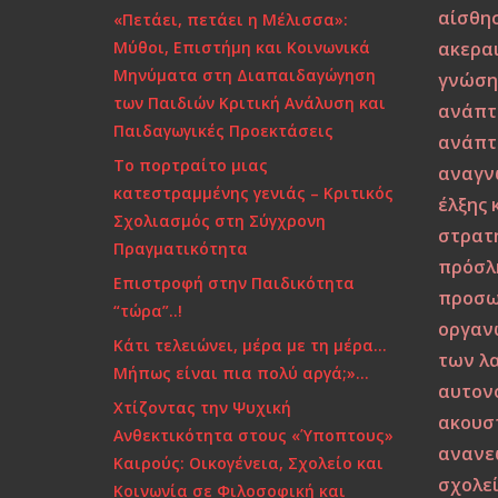
αίσθη
«Πετάει, πετάει η Μέλισσα»:
Μύθοι, Επιστήμη και Κοινωνικά
ακερα
Μηνύματα στη Διαπαιδαγώγηση
γνώσ
των Παιδιών Κριτική Ανάλυση και
ανάπτ
Παιδαγωγικές Προεκτάσεις
ανάπτ
Το πορτραίτο μιας
αναγν
κατεστραμμένης γενιάς – Κριτικός
έλξης 
Σχολιασμός στη Σύγχρονη
στρατ
Πραγματικότητα
πρόσλ
Επιστροφή στην Παιδικότητα
προσω
“τώρα”..!
οργαν
Κάτι τελειώνει, μέρα με τη μέρα…
των λ
Μήπως είναι πια πολύ αργά;»…
αυτον
Χτίζοντας την Ψυχική
ακουστ
Ανθεκτικότητα στους «Ύποπτους»
ανανε
Καιρούς: Οικογένεια, Σχολείο και
σχολε
Κοινωνία σε Φιλοσοφική και