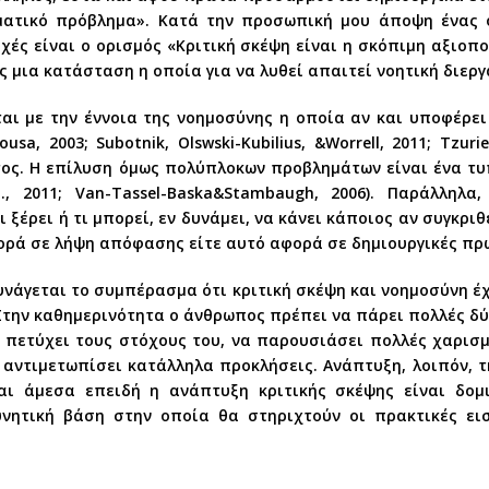
ματικό πρόβλημα». Κατά την προσωπική μου άποψη ένας 
οχές είναι ο ορισμός «Κριτική σκέψη είναι η σκόπιμη αξιο
 μια κατάσταση η οποία για να λυθεί απαιτεί νοητική διεργ
αι με την έννοια της νοημοσύνης η οποία αν και υποφέρει
a, 2003; Subotnik, Olswski-Kubilius, &Worrell, 2011; Tzurie
ος. Η επίλυση όμως πολύπλοκων προβλημάτων είναι ένα τ
tal., 2011; Van-Tassel-Baska&Stambaugh, 2006). Παράλλη
ξέρει ή τι μπορεί, εν δυνάμει, να κάνει κάποιος αν συγκριθ
ορά σε λήψη απόφασης είτε αυτό αφορά σε δημιουργικές πρ
νάγεται το συμπέρασμα ότι κριτική σκέψη και νοημοσύνη έ
 Στην καθημερινότητα ο άνθρωπος πρέπει να πάρει πολλές δ
α πετύχει τους στόχους του, να παρουσιάσει πολλές χαρισ
 αντιμετωπίσει κατάλληλα προκλήσεις. Ανάπτυξη, λοιπόν, 
ται άμεσα επειδή η ανάπτυξη κριτικής σκέψης είναι δομ
νητική βάση στην οποία θα στηριχτούν οι πρακτικές ει