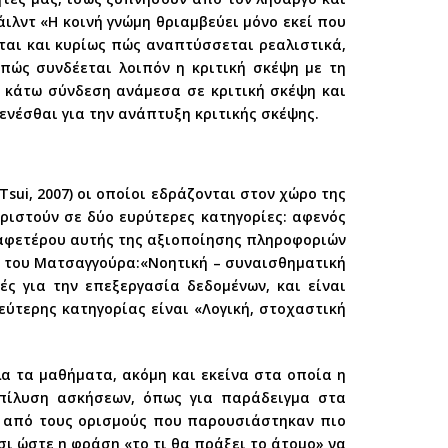
ιλντ «Η κοινή γνώμη θριαμβεύει μόνο εκεί που
εται και κυρίως πώς αναπτύσσεται ρεαλιστικά,
ώς συνδέεται λοιπόν η κριτική σκέψη με τη
 κάτω σύνδεση ανάμεσα σε κριτική σκέψη και
γενέσθαι για την ανάπτυξη κριτικής σκέψης.
 Tsui, 2007) οι οποίοι εδράζονται στον χώρο της
ωριστούν σε δύο ευρύτερες κατηγορίες: αφενός
 αφετέρου αυτής της αξιοποίησης πληροφοριών
ς του Ματσαγγούρα:«Νοητική – συναισθηματική
ές για την επεξεργασία δεδομένων, και είναι
ύτερης κατηγορίας είναι «Λογική, στοχαστική
λα τα μαθήματα, ακόμη και εκείνα στα οποία η
πίλυση ασκήσεων, όπως για παράδειγμα στα
, από τους ορισμούς που παρουσιάστηκαν πιο
σι ώστε η φράση «το τι θα πράξει το άτομο» να