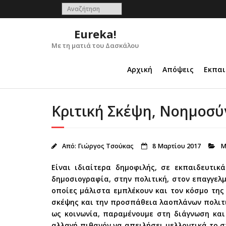
Skip
to
content
Eureka!
Με τη ματιά του Δασκάλου
Αρχική
Απόψεις
Εκπαι
Κριτική Σκέψη, Νοημοσύ
Από:
Γιώργος Τσούκας
8 Μαρτίου 2017
Μ
Είναι ιδιαίτερα δημοφιλής, σε εκπαιδευτι
δημοσιογραφία, στην πολιτική, στον επαγγελ
οποίες μάλιστα εμπλέκουν και τον κόσμο της
σκέψης και την προσπάθεια λαοπλάνων πολιτι
ως κοινωνία, παραμένουμε στη διάγνωση και
αλλαγή πιθανόν να απειλήσει μελλοντικά το σ