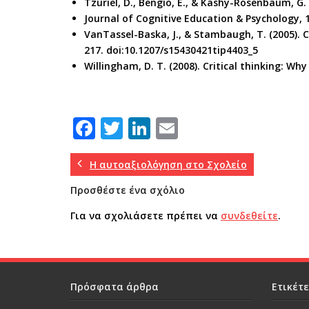
Tzuriel, D., Bengio, E., & Kashy-Rosenbaum, G. 
Journal of Cognitive Education & Psychology, 1
VanTassel-Baska, J., & Stambaugh, T. (2005). Ch
217. doi:10.1207/s15430421tip4403_5
Willingham, D. T. (2008). Critical thinking: Why
F
T
Li
E
a
w
n
m
c
it
k
ai
Η αυτοαξιολόγηση στο Σχολείο
e
te
e
l
Προσθέστε ένα σχόλιο
b
r
dI
Για να σχολιάσετε πρέπει να
συνδεθείτε
.
o
n
o
k
Πρόσφατα άρθρα
Ετικέτ