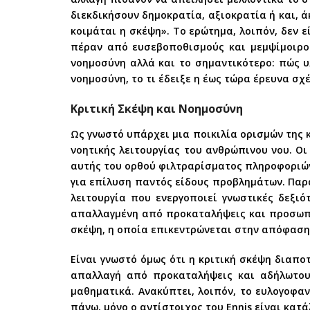
διεκδικήσουν δημοκρατία, αξιοκρατία ή και, 
κοιμάται η σκέψη». Το ερώτημα, λοιπόν, δεν 
πέραν από ευσεβοποθισμούς και μεμψίμοιρο
νοημοσύνη αλλά και το σημαντικότερο: πώς 
νοημοσύνη, το τι έδειξε η έως τώρα έρευνα σχέ
Κριτική Σκέψη και Νοημοσύνη
Ως γνωστό υπάρχει μια ποικιλία ορισμών της κρι
νοητικής λειτουργίας του ανθρώπινου νου. Οι
αυτής του ορθού φιλτραρίσματος πληροφοριών
για επίλυση παντός είδους προβλημάτων. Παρ
λειτουργία που ενεργοποιεί γνωστικές δεξιό
απαλλαγμένη από προκαταλήψεις και προσωπικ
σκέψη, η οποία επικεντρώνεται στην απόφαση γι
Είναι γνωστό όμως ότι η κριτική σκέψη διαπο
απαλλαγή από προκαταλήψεις και αδήλωτου
μαθηματικά. Ανακύπτει, λοιπόν, το ευλογοφ
πάνω, μόνο ο αντίστοιχος του Ennis είναι κατ