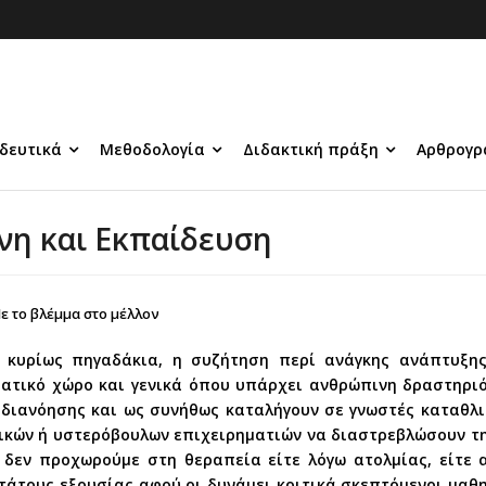
δευτικά
Μεθοδολογία
Διδακτική πράξη
Αρθρογρ
νη και Εκπαίδευση
ε το βλέμμα στο μέλλον
κά κυρίως πηγαδάκια, η συζήτηση περί ανάγκης ανάπτυξης
ματικό χώρο και γενικά όπου υπάρχει ανθρώπινη δραστηριό
 διανόησης και ως συνήθως καταλήγουν σε γνωστές καταθλιπ
κών ή υστερόβουλων επιχειρηματιών να διαστρεβλώσουν την
 δεν προχωρούμε στη θεραπεία είτε λόγω ατολμίας, είτε
τάτους εξουσίας αφού οι δυνάμει κριτικά σκεπτόμενοι μαθ