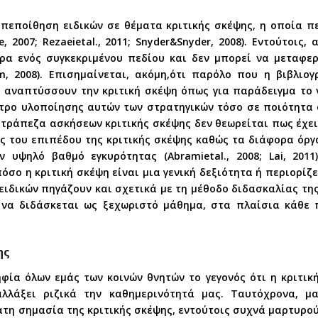
πεποίθηση ειδικών σε θέματα κριτικής σκέψης, η οποία πε
e, 2007; Rezaeietal., 2011; Snyder&Snyder, 2008). Εντούτοις
ίρα ενός συγκεκριμένου πεδίου και δεν μπορεί να μεταφε
am, 2008). Επισημαίνεται, ακόμη,ότι παρόλο που η βιβλι
 αναπτύσσουν την κριτική σκέψη όπως για παράδειγμα το ν
έτρο υλοποίησης αυτών των στρατηγικών τόσο σε ποιότητα 
τράπεζα ασκήσεων κριτικής σκέψης δεν θεωρείται πως έχει 
ς του επιπέδου της κριτικής σκέψης καθώς τα διάφορα όργα
υψηλό βαθμό εγκυρότητας (Abramietal., 2008; Lai, 2011
σο η κριτική σκέψη είναι μια γενική δεξιότητα ή περιορίζε
 ειδικών πηγάζουν και σχετικά με τη μέθοδο διδασκαλίας της
 να διδάσκεται ως ξεχωριστό μάθημα, στα πλαίσια κάθε π
ης
φία όλων εμάς των κοινών θνητών το γεγονός ότι η κριτικ
λάξει ριζικά την καθημερινότητά μας. Ταυτόχρονα, μα
η σημασία της κριτικής σκέψης, εντούτοις συχνά μαρτυρούμ