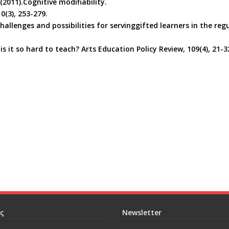
(2011).Cognitive modifiability.
0(3), 253-279.
allenges and possibilities for servinggifted learners in the regu
 is it so hard to teach? Arts Education Policy Review, 109(4), 21-3
ες
Newsletter