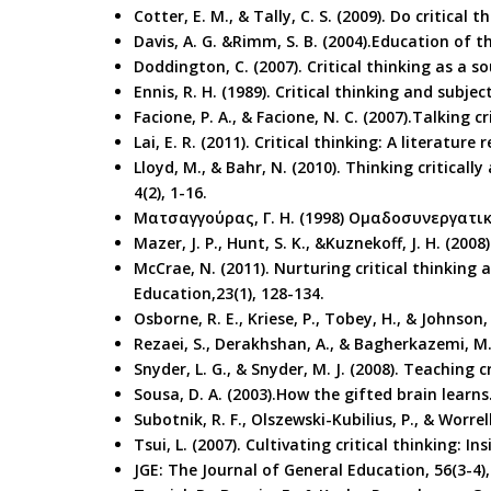
Cotter, E. M., & Tally, C. S. (2009). Do critical
Davis, A. G. &Rimm, S. B. (2004).Education of t
Doddington, C. (2007). Critical thinking as a s
Ennis, R. H. (1989). Critical thinking and subje
Facione, P. A., & Facione, N. C. (2007).Talking c
Lai, E. R. (2011). Critical thinking: A literature 
Lloyd, M., & Bahr, N. (2010). Thinking critical
4(2), 1-16.
Ματσαγγούρας, Γ. Η. (1998) Ομαδοσυνεργατι
Mazer, J. P., Hunt, S. K., &Kuznekoff, J. H. (20
McCrae, N. (2011). Nurturing critical thinking
Education,23(1), 128-134.
Osborne, R. E., Kriese, P., Tobey, H., & Johnson,
Rezaei, S., Derakhshan, A., & Bagherkazemi, M.
Snyder, L. G., & Snyder, M. J. (2008). Teaching c
Sousa, D. A. (2003).How the gifted brain learn
Subotnik, R. F., Olszewski-Kubilius, P., & Worre
Tsui, L. (2007). Cultivating critical thinking: In
JGE: The Journal of General Education, 56(3-4),