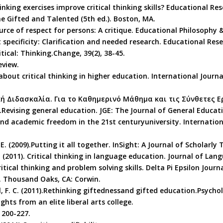
 thinking exercises improve critical thinking skills? Educational Re
he Gifted and Talented (5th ed.). Boston, MA.
ource of respect for persons: A critique. Educational Philosophy &
ct specificity: Clarification and needed research. Educational Rese
ritical: Thinking.Change, 39(2), 38-45.
review.
ly about critical thinking in higher education. International Jour
κή Διδασκαλία. Για το Καθημερινό Μάθημα και τις Σύνθετες Ε
08).Revising general education. JGE: The Journal of General Educati
 and academic freedom in the 21st centuryuniversity. Internatio
 E. (2009).Putting it all together. InSight: A Journal of Scholarly 
 (2011). Critical thinking in language education. Journal of Lan
ritical thinking and problem solving skills. Delta Pi Epsilon Journa
s. Thousand Oaks, CA: Corwin.
ll, F. C. (2011).Rethinking giftednessand gifted education.Psycholo
sights from an elite liberal arts college.
 200-227.