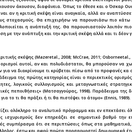
άκουσον άκουσον, διαφάνεια. Όπως το έθεσε και ο Όσκαρ Ουά
είναι αν η κριτική σκέψη είναι αναγκαία, αλλά αν αναπτύσσ
υς στοχασμούς. Θα επιχειρήσω να παρουσιάσω πιο κάτω π
υλοποιείται η ανάπτυξή της. Θα παρουσιαστούν λοιπόν πιο
ση με την ανάπτυξη και την κριτική σκέψη αλλά και τι δέον 
τικής σκέψης (Mazeretal., 2008; McCrae, 2011; Osborneetal.,
 ορισμοί αυτοί, αν και πολυδιάστατοι, θα μπορούσαν να χ
 για να διακρίνουμε τι κρύβεται πίσω από το προφανές κα
άδειγμα της πρώτης κατηγορίας είναι ο περιεκτικός ορισμό
τητες, λογικούς συλλογισμούς και μεταγνωστικές στρατηγικ
ές πεποιθήσεις» (Ματσαγγούρας, 1998). Παράδειγμα της δε
α το τι θα πράξει ή τι θα πιστέψει το άτομο» (Ennis, 1989).
τίζει ολόκληρο το αναλυτικό πρόγραμμα και εν επεκτάσει ό
ς ισχυρισμούς δεν επηρεάζει σε σημαντικό βαθμό την ε
ανές συμπέρασμα ότι σε περιπτώσεις όπως στα μαθηματικά
άλληλος, έστω και αφού πρώτα προσαρμοστεί δημιουργικά έτ