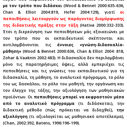
με τον τρόπο που διδάσκει
(Wood & Bennet 2000:635-636,
Chan & Elliot 2004:819, Hofer 2004:129), γιατί
οι
πεποιθήσεις λειτουργούν ως παράγοντες διαμόρφωσης
της διδακτικής πράξης στην τάξη
(Hativa 2000:332-333).
Έτσι η διερεύνηση των πεποιθήσεων μάς εξοικειώνει με
τον τρόπο που οι εκπαιδευτικοί σκέπτονται και
αντιλαμβάνονται τις
έννοιες «γνώση-διδασκαλία-
μάθηση»
(Wood & Bennet 2000:636, Chan & Elliot 2004: 818,
Zohar & Vaaknin 2002:483). Η διδασκαλία δεν περιλαμβάνει
μόνο τις παρατηρήσιμες όψεις, αλλά εμπεριέχει τις
πεποιθήσεις και τις γνώσεις του εκπαιδευτικού για τη
διδασκαλία, τη μάθηση, το αναλυτικό πρόγραμμα, το ρόλο
του ως δασκάλου, το ρόλο του μαθητή, την οργάνωση και
τον έλεγχο της τάξης, την αξιολόγηση των μαθησιακών
προϊόντων. Οι
πεποιθήσεις μπορεί να εκφραστούν μέσα
από το αναλυτικό πρόγραμμα
(τι διδάσκεται), την
διδακτική μέθοδο (πώς πρόκειται να διδαχθεί),
την
αξιολόγηση
(τι αξιολογείται ως μαθησιακό αποτέλεσμα),
(Chan, 2002:392, Batens, 1996:196-199).