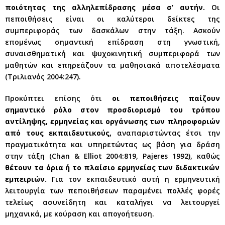
ποιότητας της αλληλεπίδρασης μέσα σ’ αυτήν.
Οι
πεποιθήσεις είναι οι καλύτεροι δείκτες της
συμπεριφοράς των δασκάλων στην τάξη. Ασκούν
επομένως σημαντική επίδραση στη γνωστική,
συναισθηματική και ψυχοκινητική συμπεριφορά των
μαθητών και επηρεάζουν τα μαθησιακά αποτελέσματα
(Τριλιανός 2004:247).
Προκύπτει επίσης ότι
οι πεποιθήσεις παίζουν
σημαντικό ρόλο στον προσδιορισμό του τρόπου
αντίληψης, ερμηνείας και οργάνωσης των πληροφοριών
από τους εκπαιδευτικούς,
αναπαριστώντας έτσι την
πραγματικότητα και υπηρετώντας ως βάση για δράση
στην τάξη (Chan & Elliot 2004:819, Pajeres 1992), καθώς
θέτουν τα όρια ή το πλαίσιο ερμηνείας των διδακτικών
εμπειριών.
Για τον εκπαιδευτικό αυτή η ερμηνευτική
λειτουργία των πεποιθήσεων παραμένει πολλές φορές
τελείως ασυνείδητη και καταλήγει να λειτουργεί
μηχανικά, με κούραση και απογοήτευση.