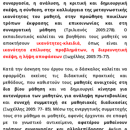
συνεργασία, η ανάλυση, η κριτική και δημιουργική
σκέψη, η σύνθεση, στην καλλιέργεια της μεταγνωστικής
ικανότητας του μαθητή, στην προώθηση ποικίλων
τρόπων έκφρασης και επικοινωνίας και στη
συνεργατική μάθηση
(Τριλιανός 2005:278). Ο
εκπαιδευτικός καλείται να βοηθήσει τους μαθητές να
αποκτήσουν
ικανότητες-κλειδιά,
όπως είναι η
ικανότητα επίλυσης προβλημάτων, η διερευνητική
σκέψη, η λήψη αποφάσεων
(Ξωχέλλης 2005:75-77).
Κατά την άσκηση του έργου του, ο δάσκαλος καλείται να
εφαρμόζει εκείνες τις διδακτικές πρακτικές και
μεθόδους, που καθιστούν τους
μαθητές ανοιχτούς στη
δια βίου μάθηση
και να δημιουργεί
κίνητρα για
αυτενέργεια των μαθητών, για ανάληψη πρωτοβουλίας
και
συνεχή συμμετοχή σε μαθησιακές διαδικασίες
(Ξωχέλλης 2005: 77- 85). Μέσω της ενεργητικής συμμετοχής
τους στο μάθημα οι μαθητές, αφενός έρχονται σε επαφή
με το γνωστικό αντικείμενο,
αφετέρου μαθαίνουν
τρόπους συνεργασίας και αλληλεπίδρασης.
Ακόμη
ο