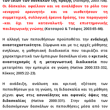
των ίδιων των δασκάλων της πράξης
(Λανάρης 2005:108).
Οι δάσκαλοι οφείλουν και να αναλάβουν το ρόλο του
«ενεργού ερευνητή» και να υιοθετήσουν τη
συμμετοχική, συλλογική έρευνα δράσης, του παραγωγού
–και όχι του καταναλωτή- της επιστημονικής
παιδαγωγικής γνώσης
(Κατσαρού & Τσάφος 2003:65-66).
Η αλλαγή των πεποιθήσεων προϋποθέτει την
ενδελεχή
αναστοχαστικότητα.
Σύμφωνα και με τις αρχές μάθησης
ενηλίκων, η μαθησιακή διαδικασία που ταιριάζει στα
χαρακτηριστικά των έμπειρων δασκάλων είναι ο
κριτικός
αναστοχασμός ή η μεταγνωστική διαδικασία
που
μετατρέπει την εμπειρία σε γνώση (Hativa 2000:333-332,
Κόκκος 2005:22-23).
Η ανάδειξη, ανάλυση και κριτική εξέταση των
πεποιθήσεων για τη γνώση, τη διδασκαλία και τη μάθηση
ρίχνει
φως στις ασυνείδητες και αφανείς όψεις της
διδασκαλίας
(Hativa 2000:331). Στην ομάδα των
διδασκόμενων δασκάλων οι πεποιθήσεις μέσα από τον