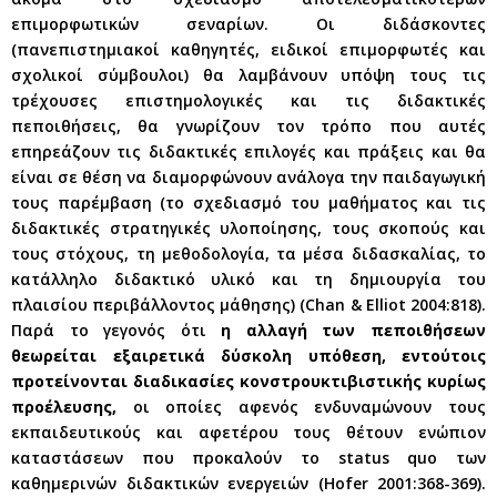
επιμορφωτικών σεναρίων. Οι διδάσκοντες
(πανεπιστημιακοί καθηγητές, ειδικοί επιμορφωτές και
σχολικοί σύμβουλοι) θα λαμβάνουν υπόψη τους τις
τρέχουσες επιστημολογικές και τις διδακτικές
πεποιθήσεις, θα γνωρίζουν τον τρόπο που αυτές
επηρεάζουν τις διδακτικές επιλογές και πράξεις και θα
είναι σε θέση να διαμορφώνουν ανάλογα την παιδαγωγική
τους παρέμβαση (το σχεδιασμό του μαθήματος και τις
διδακτικές στρατηγικές υλοποίησης, τους σκοπούς και
τους στόχους, τη μεθοδολογία, τα μέσα διδασκαλίας, το
κατάλληλο διδακτικό υλικό και τη δημιουργία του
πλαισίου περιβάλλοντος μάθησης) (Chan & Elliot 2004:818).
Παρά το γεγονός ότι
η αλλαγή των πεποιθήσεων
θεωρείται εξαιρετικά δύσκολη υπόθεση, εντούτοις
προτείνονται διαδικασίες κονστρουκτιβιστικής κυρίως
προέλευσης,
οι οποίες αφενός ενδυναμώνουν τους
εκπαιδευτικούς και αφετέρου τους θέτουν ενώπιον
καταστάσεων που προκαλούν το status quo των
καθημερινών διδακτικών ενεργειών (Hofer 2001:368-369).