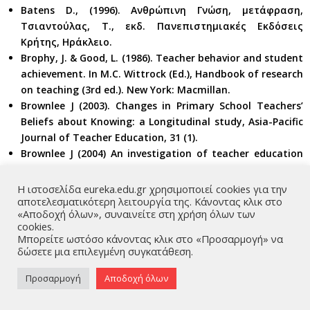
Batens D., (1996). Ανθρώπινη Γνώση, μετάφραση,
Τσιαντούλας, Τ., εκδ. Πανεπιστημιακές Εκδόσεις
Κρήτης, Ηράκλειο.
Brophy, J. & Good, L. (1986). Teacher behavior and student
achievement. In M.C. Wittrock (Ed.), Handbook of research
on teaching (3rd ed.). New York: Macmillan.
Brownlee J (2003). Changes in Primary School Teachers’
Beliefs about Knowing: a Longitudinal study, Asia-Pacific
Journal of Teacher Education, 31 (1).
Brownlee J (2004) An investigation of teacher education
students’ epistemological beliefs: Developing a relational
model of teaching. Research in Education 72:1.
Η ιστοσελίδα eureka.edu.gr χρησιμοποιεί cookies για την
αποτελεσματικότερη λειτουργία της. Κάνοντας κλικ στο
Brownlee and D. Berthelsen (2004). Developing Relational
«Αποδοχή όλων», συναινείτε στη χρήση όλων των
Epistemology Through Relational Pedagogy: New Ways
cookies.
of Thinking About Personal Epistemology in Teacher
Μπορείτε ωστόσο κάνοντας κλικ στο «Προσαρμογή» να
Education -18
δώσετε μια επιλεγμένη συγκατάθεση.
Cantilio, E., & VallartaM., (2002). Beliefs and
Προσαρμογή
Αποδοχή όλων
Representations of Secondary and Prepatory School
Teachers with regard to the Nature, Learning and