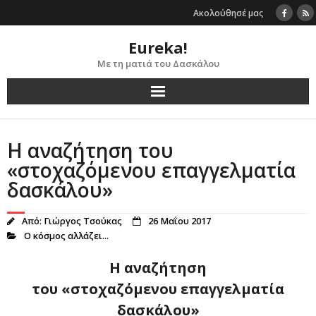
Skip
Ακολούθησέ μας
to
content
Eureka!
Με τη ματιά του Δασκάλου
Η αναζήτηση του
«στοχαζόμενου επαγγελματία
δασκάλου»
Από:
Γιώργος Τσούκας
26 Μαΐου 2017
Ο κόσμος αλλάζει...
Η αναζήτηση
του «στοχαζόμενου επαγγελματία
δασκάλου»