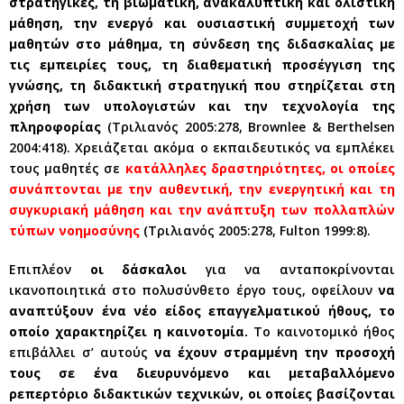
στρατηγικές, τη βιωματική, ανακαλυπτική και ολιστική
μάθηση, την ενεργό και ουσιαστική συμμετοχή των
μαθητών στο μάθημα, τη σύνδεση της διδασκαλίας με
τις εμπειρίες τους, τη διαθεματική προσέγγιση της
γνώσης, τη διδακτική στρατηγική που στηρίζεται στη
χρήση των υπολογιστών και την τεχνολογία της
πληροφορίας
(Τριλιανός 2005:278, Brownlee & Berthelsen
2004:418). Χρειάζεται ακόμα ο εκπαιδευτικός να εμπλέκει
τους μαθητές σε
κατάλληλες δραστηριότητες, οι οποίες
συνάπτονται με την αυθεντική, την ενεργητική και τη
συγκυριακή μάθηση και την ανάπτυξη των πολλαπλών
τύπων νοημοσύνης
(Τριλιανός 2005:278, Fulton 1999:8).
Επιπλέον
οι δάσκαλοι
για να ανταποκρίνονται
ικανοποιητικά στο πολυσύνθετο έργο τους, οφείλουν
να
αναπτύξουν ένα νέο είδος επαγγελματικού ήθους,
το
οποίο χαρακτηρίζει η καινοτομία.
Το καινοτομικό ήθος
επιβάλλει σ’ αυτούς
να έχουν στραμμένη την προσοχή
τους σε ένα διευρυνόμενο και μεταβαλλόμενο
ρεπερτόριο διδακτικών τεχνικών, οι οποίες βασίζονται