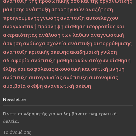
ανάπτυξη της προσωπικής όσο και της οργανωτικής
μάθησης
ανάπτυξη στρατηγικών
αναζήτηση
Εσύ φταις, φώναξε, εσύ!
προηγούμενης γνώσης
ανάπτυξη αυτοελέγχου
Μεταξύ σφύρας και άκμονος. Η νεότητα της ελπίδας ως
αναγνωστική πρόσληψη
αίσθηση ισορροπίας και
ελπίδα των νέων
ακεραιότητας
ανάλυση των λαθών
αναγνωστική
άσκηση
ανάδοχα σχολεία
ανάπτυξη αυτορρύθμισης
Από τη Βιοπαιδαγωγική στη Ζωοπαιδαγωγική;
ανάπτυξη κριτικής σκέψης
ακαδημαϊκή γνώση
αδιαφορία
ανάπτυξη μαθησιακών στόχων
αίσθηση
Το δέντρο, το πουλί και τα φτερά: Η αλληγορία της
έλξης και ασφάλειας
ακουστική και οπτική μνήμη
πίστης στον εαυτό στους ύποπτους καιρούς
ανάπτυξη αυτογνωσίας
ανάπτυξη αυτονομίας
Η Παιδεία και η Μάθηση υπό το Πρίσμα του Δημήτρη
αμοιβαία σκέψη
ανανεωτική σκέψη
Λιαντίνη – Ακαδημαϊκή και Υπαρξιακή Επανεξέταση
Newsletter
Η σωματική βία: Η κορυφή του παγόβουνου, οι σιωπηλές
Γίνετε συνδρομητής για να λαμβάνετε ενημερωτικά
μορφές βίας που προμηνύουν το κακό
δελτία.
Στο διάβα της ζωής να φροντίσεις να παραμείνεις
Το όνομά σας