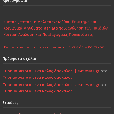
Αρθρογραφία
«Πετάει, πετάει η Μέλισσα»: Μύθοι, Επιστήμη και
Κοινωνικά Μηνύματα στη Διαπαιδαγώγηση των Παιδιών
Κριτική Ανάλυση και Παιδαγωγικές Προεκτάσεις
Το πορτραίτο μιας κατεστραμμένης γενιάς – Κριτικός
Σχολιασμός στη Σύγχρονη Πραγματικότητα
Πρόσφατα σχόλια
Επιστροφή στην Παιδικότητα “τώρα”..!
Τι σημαίνει για μένα καλός δάσκαλος; | e-mesara.gr
στο
Κάτι τελειώνει, μέρα με τη μέρα… Μήπως είναι πια πολύ
Τι σημαίνει για μένα καλός δάσκαλος;
αργά;»…
Τι σημαίνει για μένα καλός δάσκαλος; – e-mesara.gr
στο
Τι σημαίνει για μένα καλός δάσκαλος;
Χτίζοντας την Ψυχική Ανθεκτικότητα στους «Ύποπτους»
Ετικέτες
Καιρούς: Οικογένεια, Σχολείο και Κοινωνία σε
Φιλοσοφική και Κριτική Προσέγγιση