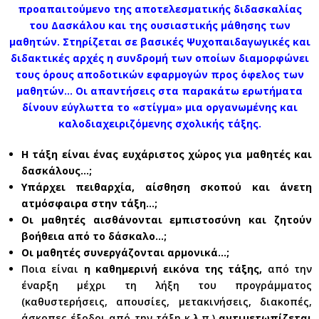
προαπαιτούμενο της αποτελεσματικής διδασκαλίας
του Δασκάλου και της ουσιαστικής μάθησης των
μαθητών. Στηρίζεται σε βασικές Ψυχοπαιδαγωγικές και
διδακτικές αρχές η συνδρομή των οποίων διαμορφώνει
τους όρους αποδοτικών εφαρμογών προς όφελος των
μαθητών… Οι απαντήσεις στα παρακάτω ερωτήματα
δίνουν εύγλωττα το «στίγμα» μια οργανωμένης και
καλοδιαχειριζόμενης σχολικής τάξης.
Η τάξη είναι ένας ευχάριστος χώρος για μαθητές και
δασκάλους…;
Υπάρχει πειθαρχία, αίσθηση σκοπού και άνετη
ατμόσφαιρα στην τάξη…;
Οι μαθητές αισθάνονται εμπιστοσύνη και ζητούν
βοήθεια από το δάσκαλο…;
Οι μαθητές συνεργάζονται αρμονικά…;
Ποια είναι
η καθημερινή εικόνα της τάξης,
από την
έναρξη μέχρι τη λήξη του προγράμματος
(καθυστερήσεις, απουσίες, μετακινήσεις, διακοπές,
άσκοπες έξοδοι από την τάξη κ.λ.π.)
αντιμετωπίζεται