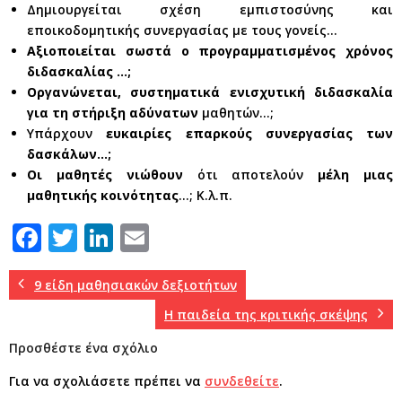
Δημιουργείται σχέση εμπιστοσύνης και
εποικοδομητικής συνεργασίας με τους γονείς…
Αξιοποιείται σωστά ο προγραμματισμένος χρόνος
διδασκαλίας …;
Οργανώνεται, συστηματικά ενισχυτική διδασκαλία
για τη στήριξη αδύνατων
μαθητών…;
Υπάρχουν
ευκαιρίες επαρκούς συνεργασίας των
δασκάλων…;
Οι μαθητές νιώθουν
ότι αποτελούν
μέλη μιας
μαθητικής κοινότητας
…; Κ.λ.π.
F
T
Li
E
a
w
n
m
c
it
k
ai
9 είδη μαθησιακών δεξιοτήτων
e
te
e
l
Η παιδεία της κριτικής σκέψης
b
r
dI
Προσθέστε ένα σχόλιο
o
n
Για να σχολιάσετε πρέπει να
συνδεθείτε
.