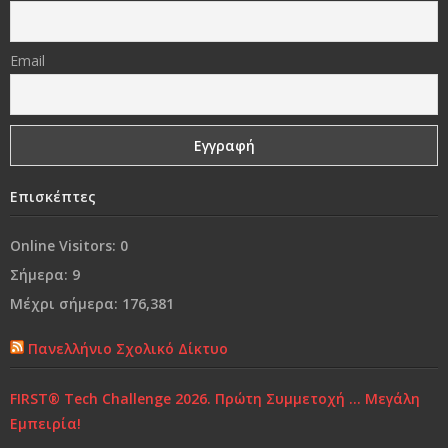
άνθρωπος..!
«Δεν φωτιζόμαστε κοιτάζοντας το φως, αλλά
Email
βυθιζόμενοι στο σκοτάδι μας»
Γονικές συμπεριφορές που εμποδίζουν τα παιδιά να
είναι επιτυχημένα
Επισκέπτες
Ναι, θα έφευγα
Online Visitors:
0
Από τη «συμμωρία» στη…«συμμορία»..!
Σήμερα:
9
Μέχρι σήμερα:
176,381
Ο κόσμος μας…
Πανελλήνιο Σχολικό Δίκτυο
Χρόνια Πολλά...
FIRST® Tech Challenge 2026. Πρώτη Συμμετοχή … Μεγάλη
Ελένη Γλύκατζη Αρβελέρ: Η Παιδεία είναι το μόνο
Εμπειρία!
αντίδοτο στην κρίση και ξεκινά από το σπίτι