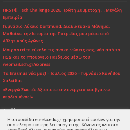
Ελένη Γλύκατζη Αρβελέρ: Η Παιδεία είναι το μόνο
FIRST® Tech Challenge 2026. Πρώτη Συμμετοχή … Μεγάλη
αντίδοτο στην κρίση και ξεκινά από το σπίτι
Εμπειρία!
Γυμνάσιο-Λύκειο Dortmund. Διαδικτυακό Μάθημα.
Τι και πώς να μαθαίνουμε
Μαθαίνω την Ιστορία της Πατρίδας μου μέσα από
Αθλητικούς Αγώνες
Μοιραστείτε εύκολα τις ανακοινώσεις σας, νέα από το
ΠΣΔ και το Υπουργείο Παιδείας μέσω του
webmail.sch.gr/express
Τα Erasmus νέα μας! – Ιούλιος 2026 – Γυμνάσιο Κανήθου
Χαλκίδας
«Ενεργώ Σωστά: Αξιοποιώ την ενέργεια και βγαίνω
κερδισμένος!»
Αναζήτηση
Η ιστοσελίδα eureka.edu.gr χρησιμοποιεί cookies για την
αποτελεσματικότερη λειτουργία της. Κάνοντας κλικ στο
«Αποδοχή όλων», συναινείτε στη χρήση όλων των