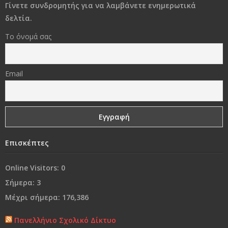
μορφές βίας που προμηνύουν το κακό
Γίνετε συνδρομητής για να λαμβάνετε ενημερωτικά
δελτία.
Στο διάβα της ζωής να φροντίσεις να παραμείνεις
Το όνομά σας
άνθρωπος..!
«Δεν φωτιζόμαστε κοιτάζοντας το φως, αλλά
Email
βυθιζόμενοι στο σκοτάδι μας»
Γονικές συμπεριφορές που εμποδίζουν τα παιδιά να
είναι επιτυχημένα
Ναι, θα έφευγα
Επισκέπτες
Από τη «συμμωρία» στη…«συμμορία»..!
Online Visitors:
0
Σήμερα:
3
Ο κόσμος μας…
Μέχρι σήμερα:
176,386
Χρόνια Πολλά...
Πανελλήνιο Σχολικό Δίκτυο