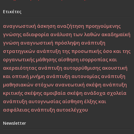
Χτίζοντας την Ψυχική Ανθεκτικότητα στους «Ύποπτους»
Καιρούς: Οικογένεια, Σχολείο και Κοινωνία σε
Ετικέτες
Φιλοσοφική και Κριτική Προσέγγιση
αναγνωστική άσκηση
αναζήτηση προηγούμενης
Εσύ φταις, φώναξε, εσύ!
γνώσης
αδιαφορία
ανάλυση των λαθών
ακαδημαϊκή
γνώση
αναγνωστική πρόσληψη
ανάπτυξη
Μεταξύ σφύρας και άκμονος. Η νεότητα της ελπίδας ως
στρατηγικών
ανάπτυξη της προσωπικής όσο και της
ελπίδα των νέων
οργανωτικής μάθησης
αίσθηση ισορροπίας και
ακεραιότητας
ανάπτυξη αυτορρύθμισης
ακουστική
Από τη Βιοπαιδαγωγική στη Ζωοπαιδαγωγική;
και οπτική μνήμη
ανάπτυξη αυτονομίας
ανάπτυξη
Το δέντρο, το πουλί και τα φτερά: Η αλληγορία της
μαθησιακών στόχων
ανανεωτική σκέψη
ανάπτυξη
πίστης στον εαυτό στους ύποπτους καιρούς
κριτικής σκέψης
αμοιβαία σκέψη
ανάδοχα σχολεία
ανάπτυξη αυτογνωσίας
αίσθηση έλξης και
Η Παιδεία και η Μάθηση υπό το Πρίσμα του Δημήτρη
ασφάλειας
ανάπτυξη αυτοελέγχου
Λιαντίνη – Ακαδημαϊκή και Υπαρξιακή Επανεξέταση
Newsletter
Η σωματική βία: Η κορυφή του παγόβουνου, οι σιωπηλές