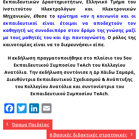
Εκπαιδευτικών Δραστηριοτήτων, Ελληνικό Τμήμα του
Ινστιτούτου Ηλεκτρολόγων και Ηλεκτρονικών
Μηχανικών, έθεσε το
ερώτημα «αν η κοινωνία και οι
εκπαιδευτικοί είναι έτοιμοι να αποδεχτούν τον
καθηγητή ως συνοδοιπόρο στον δρόμο της γνώσης μαζί
με τους μαθητές του και όχι παντογνώστη
. Ο ρόλος της
καινοτομίας είναι να το διερευνήσει» είπε.
Η εκδήλωση πραγματοποιήθηκε στο πλαίσιο του 5ου
Εκπαιδευτικού Συμποσίου TeAch του Κολλεγίου
Ανατόλια. Την εκδήλωση συντόνισε η Δρ Χάιδω Σαμαρά,
Διευθύντρια Εκπαιδευτικού Σχεδιασμού & Ανάπτυξης
του Κολλεγίου Ανατόλια και συντονίστρια του
Εκπαιδευτικού Συμποσίου TeAch.
F
T
Li
E
a
w
n
m
c
it
k
ai
Όραμα Παιδείας
e
te
e
l
6 βασικές διδακτικές στρατηγικές