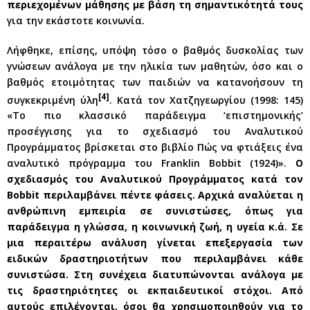
περιεχομένων μάθησης με βάση τη σημαντικότητά τους
για την εκάστοτε κοινωνία.
Λήφθηκε, επίσης, υπόψη τόσο ο βαθμός δυσκολίας των
γνώσεων ανάλογα με την ηλικία των μαθητών, όσο και ο
βαθμός ετοιμότητας των παιδιών να κατανοήσουν τη
[4]
συγκεκριμένη ύλη
. Κατά τον Χατζηγεωργίου (1998: 145)
«Το πιο κλασσικό παράδειγμα ‘επιστημονικής’
προσέγγισης για το σχεδιασμό του Αναλυτικού
Προγράμματος βρίσκεται στο βιβλίο Πώς να φτιάξεις ένα
αναλυτικό πρόγραμμα του Franklin Bobbit (1924)».
Ο
σχεδιασμός του Αναλυτικού Προγράμματος κατά τον
Bobbit περιλαμβάνει πέντε φάσεις. Αρχικά αναλύεται η
ανθρώπινη εμπειρία σε συνιστώσες, όπως για
παράδειγμα η γλώσσα, η κοινωνική ζωή, η υγεία κ.ά. Σε
μια περαιτέρω ανάλυση γίνεται επεξεργασία των
ειδικών δραστηριοτήτων που περιλαμβάνει κάθε
συνιστώσα. Στη συνέχεια διατυπώνονται ανάλογα με
τις δραστηριότητες οι εκπαιδευτικοί στόχοι. Από
αυτούς επιλέγονται, όσοι θα χρησιμοποιηθούν για το