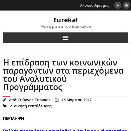
Skip
Ακολούθησέ μας
to
content
Eureka!
Με τη ματιά του Δασκάλου
Η επίδραση των κοινωνικών
παραγόντων στα περιεχόμενα
του Αναλυτικού
Προγράμματος
Από:
Γιώργος Τσούκας
16 Μαρτίου 2017
Διοίκηση εκπαίδευσης
ΠΕΡΙΛΗΨΗ
Πολλές φορές έχουν ασχοληθεί η Παιδαγωγική επιστήμη,