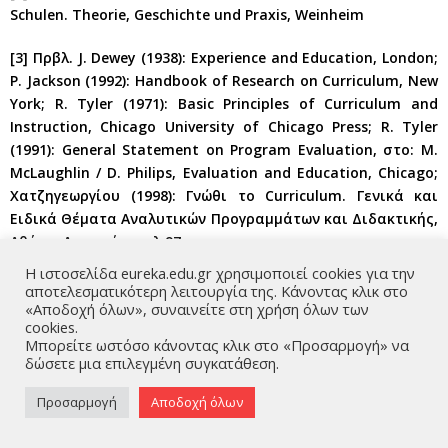
Schulen. Theorie, Geschichte und Praxis, Weinheim
[3] Πρβλ. J. Dewey (1938): Experience and Education, London;
P. Jackson (1992): Handbook of Research on Curriculum, New
York; R. Tyler (1971): Basic Principles of Curriculum and
Instruction, Chicago University of Chicago Press; R. Tyler
(1991): General Statement on Program Evaluation, στο: M.
McLaughlin / D. Philips, Evaluation and Education, Chicago;
Χατζηγεωργίου (1998): Γνώθι το Curriculum. Γενικά και
Ειδικά Θέματα Αναλυτικών Προγραμμάτων και Διδακτικής,
Αθήνα: Ατραπός, σελ.97 κ.ε.
Η ιστοσελίδα eureka.edu.gr χρησιμοποιεί cookies για την
[4] Πρβλ. Θ. Ανθογαλίδου (2001): Κοινωνιολογικές Μελέτες,
αποτελεσματικότερη λειτουργία της. Κάνοντας κλικ στο
Μέρος Γ΄. Οι εκπαιδευτικές πρακτικές στη μακρά διάρκεια
«Αποδοχή όλων», συναινείτε στη χρήση όλων των
cookies.
[ηλεκτρονικό βιβλίο] (http://www.auth.gr/virtualschool/2.2-
Μπορείτε ωστόσο κάνοντας κλικ στο «Προσαρμογή» να
3/TheoryResearh /AnthogalidouSocioStudies.html
δώσετε μια επιλεγμένη συγκατάθεση.
[5] Πρβλ. αναλυτικά Γ. Χατζηγεωργίου, όπ.π., σελ. 145 κ.ε.
Προσαρμογή
Αποδοχή όλων
[6] Πρβλ. P. Hirst & R. Peters (1970): The Logik at Education,