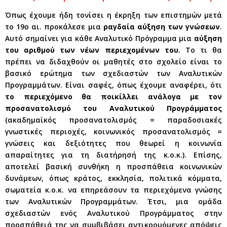
Όπως έχουμε ήδη τονίσει η έκρηξη των επιστημών μετά
το 19ο αι. προκάλεσε μια
ραγδαία αύξηση των γνώσεων
.
Αυτό σημαίνει για κάθε Αναλυτικό Πρόγραμμα μια
αύξηση
του αριθμού των νέων περιεχομένων του.
Το τι θα
πρέπει να διδαχθούν οι μαθητές στο σχολείο είναι το
βασικό ερώτημα των σχεδιαστών των Αναλυτικών
Προγραμμάτων. Είναι σαφές, όπως έχουμε αναφέρει, ότι
το περιεχόμενο θα ποικίλλει ανάλογα με τον
προσανατολισμό του Αναλυτικού Προγράμματος
(ακαδημαϊκός προσανατολισμός = παραδοσιακές
γνωστικές περιοχές, κοινωνικός προσανατολισμός =
γνώσεις και δεξιότητες που θεωρεί η κοινωνία
απαραίτητες για τη διατήρησή της κ.ο.κ.). Επίσης,
αποτελεί βασική συνθήκη η προσπάθεια κοινωνικών
δυνάμεων, όπως κράτος, εκκλησία, πολιτικά κόμματα,
σωματεία κ.ο.κ. να επηρεάσουν τα περιεχόμενα γνώσης
των Αναλυτικών Προγραμμάτων. Έτσι, μια ομάδα
σχεδιαστών ενός Αναλυτικού Προγράμματος στην
προσπάθειά της να συμβιβάσει αντικρουόμενες απόψεις