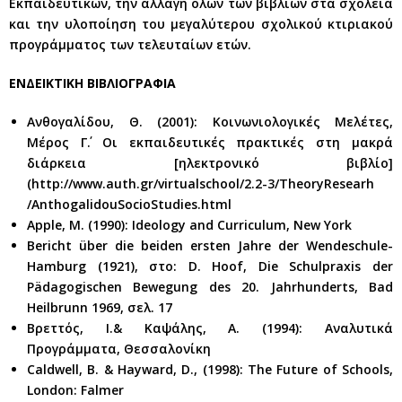
Εκπαιδευτικών, την αλλαγή όλων των βιβλίων στα σχολεία
και την υλοποίηση του μεγαλύτερου σχολικού κτιριακού
προγράμματος των τελευταίων ετών.
ΕΝΔΕΙΚΤΙΚΗ ΒΙΒΛΙΟΓΡΑΦΙΑ
Ανθογαλίδου, Θ. (2001): Κοινωνιολογικές Μελέτες,
Μέρος Γ΄. Οι εκπαιδευτικές πρακτικές στη μακρά
διάρκεια [ηλεκτρονικό βιβλίο]
(http://www.auth.gr/virtualschool/2.2-3/TheoryResearh
/AnthogalidouSocioStudies.html
Apple, M. (1990): Ideology and Curriculum, New York
Bericht über die beiden ersten Jahre der Wendeschule-
Hamburg (1921), στο: D. Hoof, Die Schulpraxis der
Pädagogischen Bewegung des 20. Jahrhunderts, Bad
Heilbrunn 1969, σελ. 17
Βρεττός, I.& Kαψάλης, A. (1994): Αναλυτικά
Προγράμματα, Θεσσαλονίκη
Caldwell, B. & Hayward, D., (1998): The Future of Schools,
London: Falmer