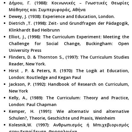
Δήμου, Γ. (1988): Κοινωνικές – Γνωστικές Θεωρίες
Μάθησης και Συμπεριφοράς, Αθήνα
Dewey, J. (1938): Experience and Education, London.
Dietrich ,T. (1998): Zeit- und Grundfragen der Pädagogik,
Klinkhardt Bad Heibrunn
Elliot, J., (1998): The Curriculum Experiment: Meeting the
Challenge for Social Change, Buckingham: Open
University Press
Flinders, D. & Thornton S., (1997): The Curriculum Studies
Reader, New York.
Hirst , P. & Peters, R. (1970): The Logik at Education,
London: Routledge and Kegan Paul
Jackson, P. (1992): Handbook of Research on Curriculum,
New York
Kelly, Α., (1989): The Curriculum: Theory and Practice,
London: Paul Chapman
Kemper, H. (1991): Wie alternativ sind alternative
Schulen?, Theorie, Geschichte und Praxis, Weinheim
Kolesnik,W. (1997): Ανθρωπισμός ή Μπιχεβιορισμός
στην Εκπαίδευση, Θεσσαλονίκη