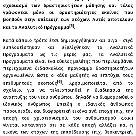
σχεδιασμό των δραστηριοτήτων μάθησης και τέλος
γράφονται μόνο οι δραστηριότητες εκείνες που
βοηθούν στην επίτευξη των στόχων. Αυτές αποτελούν
[5]
και το Αναλυτικό Πρόγραμμα
.
Κατά κάποιο τρόπο έτσι δημιουργήθηκαν και σιγά – σιγά
εμπλουτίστηκαν και εξελίχθηκαν τα Αναλυτικά
Προγράμματα ως τις μέρες μας. Τα Αναλυτικά
Προγράμματα είναι ένα κύκλος μελέτης που περιλαμβάνει
περιεχόμενα διδασκαλίας, πρόγραμμα δραστηριοτήτων
οργανωμένων, ώστε ο κάθε μαθητής να επιτύχει τους
[6]
επιθυμητούς σκοπούς
. Χρησιμοποιείται από το
σχολείο, για να τελειοποιηθεί η διαδικασία της
ανάπτυξης του νέου ανθρώπου, δηλαδή να διαμορφωθεί ο
ιδανικός άνθρωπος. Επειδή ο ιδανικός άνθρωπος
παρουσιάζει και διαφορετική εικόνα ανά εποχή (π.χ. την
εποχή του χριστιανισμού, του ανθρωπισμού κ.ο.κ.)
γίνεται κατανοητό ότι σε κάθε εποχή αλλάζει και η
εικόνα των στόχων της εκπαίδευσης (π.χ. θεοκεντρική,