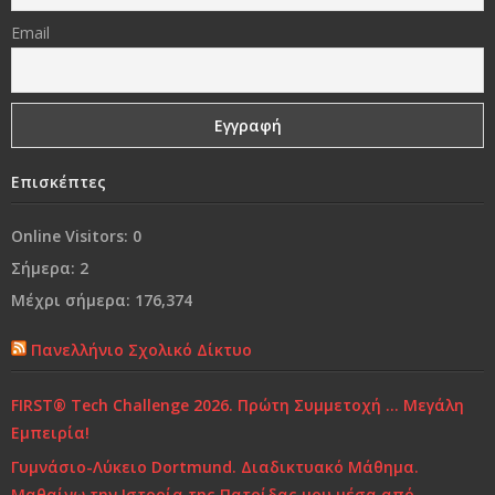
«Δεν φωτιζόμαστε κοιτάζοντας το φως, αλλά
Email
βυθιζόμενοι στο σκοτάδι μας»
Γονικές συμπεριφορές που εμποδίζουν τα παιδιά να
είναι επιτυχημένα
Ναι, θα έφευγα
Επισκέπτες
Online Visitors:
0
Από τη «συμμωρία» στη…«συμμορία»..!
Σήμερα:
2
Ο κόσμος μας…
Μέχρι σήμερα:
176,374
Χρόνια Πολλά...
Πανελλήνιο Σχολικό Δίκτυο
Ελένη Γλύκατζη Αρβελέρ: Η Παιδεία είναι το μόνο
FIRST® Tech Challenge 2026. Πρώτη Συμμετοχή … Μεγάλη
αντίδοτο στην κρίση και ξεκινά από το σπίτι
Εμπειρία!
Γυμνάσιο-Λύκειο Dortmund. Διαδικτυακό Μάθημα.
Τι και πώς να μαθαίνουμε
Μαθαίνω την Ιστορία της Πατρίδας μου μέσα από