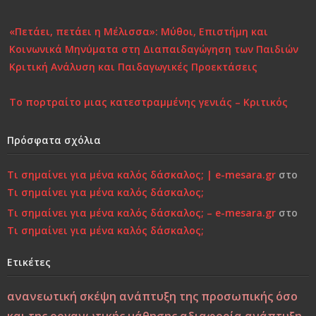
«Πετάει, πετάει η Μέλισσα»: Μύθοι, Επιστήμη και
Κοινωνικά Μηνύματα στη Διαπαιδαγώγηση των Παιδιών
Κριτική Ανάλυση και Παιδαγωγικές Προεκτάσεις
Το πορτραίτο μιας κατεστραμμένης γενιάς – Κριτικός
Σχολιασμός στη Σύγχρονη Πραγματικότητα
Πρόσφατα σχόλια
Επιστροφή στην Παιδικότητα “τώρα”..!
Τι σημαίνει για μένα καλός δάσκαλος; | e-mesara.gr
στο
Κάτι τελειώνει, μέρα με τη μέρα… Μήπως είναι πια πολύ
Τι σημαίνει για μένα καλός δάσκαλος;
αργά;»…
Τι σημαίνει για μένα καλός δάσκαλος; – e-mesara.gr
στο
Τι σημαίνει για μένα καλός δάσκαλος;
Χτίζοντας την Ψυχική Ανθεκτικότητα στους «Ύποπτους»
Καιρούς: Οικογένεια, Σχολείο και Κοινωνία σε
Ετικέτες
Φιλοσοφική και Κριτική Προσέγγιση
ανανεωτική σκέψη
ανάπτυξη της προσωπικής όσο
Εσύ φταις, φώναξε, εσύ!
και της οργανωτικής μάθησης
αδιαφορία
ανάπτυξη