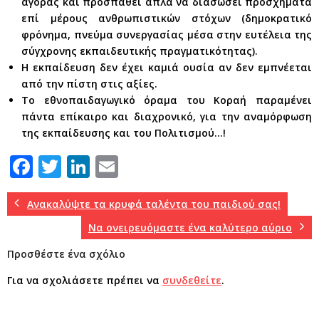
αγοράς και προσπαθεί απλά να διασώσει προσχήματα
επί μέρους ανθρωπιστικών στόχων (δημοκρατικό
φρόνημα, πνεύμα συνεργασίας μέσα στην ευτέλεια της
σύγχρονης εκπαιδευτικής πραγματικότητας).
Η εκπαίδευση δεν έχει καμιά ουσία αν δεν εμπνέεται
από την πίστη στις αξίες.
Το εθνοπαιδαγωγικό όραμα του Κοραή παραμένει
πάντα επίκαιρο και διαχρονικό, για την αναμόρφωση
της εκπαίδευσης και του Πολιτισμού…!
F
T
Li
E
a
w
n
m
c
it
k
ai
Ανακαλύψτε τα κρυφά ταλέντα του παιδιού σας!
e
te
e
l
Να ονειρευόμαστε ένα καλύτερο αύριο
b
r
dI
Προσθέστε ένα σχόλιο
o
n
Για να σχολιάσετε πρέπει να
συνδεθείτε
.
o