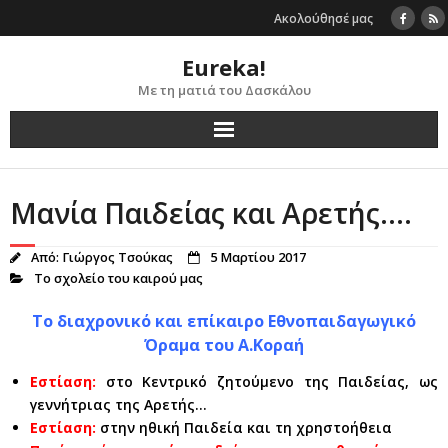
Skip
Ακολούθησέ μας
to
content
Eureka!
Με τη ματιά του Δασκάλου
Μανία Παιδείας και Αρετής….
Από:
Γιώργος Τσούκας
5 Μαρτίου 2017
Το σχολείο του καιρού μας
Το διαχρονικό και επίκαιρο Εθνοπαιδαγωγικό
Όραμα του Α.Κοραή
Εστίαση:
στο Κεντρικό ζητούμενο της Παιδείας, ως
γεννήτριας της Αρετής…
Εστίαση:
στην ηθική Παιδεία και τη χρηστοήθεια