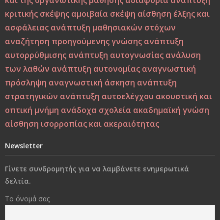
κριτικής σκέψης
αμοιβαία σκέψη
αίσθηση έλξης και
Μεταξύ σφύρας και άκμονος. Η νεότητα της ελπίδας ως
ασφάλειας
ανάπτυξη μαθησιακών στόχων
ελπίδα των νέων
αναζήτηση προηγούμενης γνώσης
ανάπτυξη
αυτορρύθμισης
ανάπτυξη αυτογνωσίας
ανάλυση
Από τη Βιοπαιδαγωγική στη Ζωοπαιδαγωγική;
των λαθών
ανάπτυξη αυτονομίας
αναγνωστική
Το δέντρο, το πουλί και τα φτερά: Η αλληγορία της
πρόσληψη
αναγνωστική άσκηση
ανάπτυξη
πίστης στον εαυτό στους ύποπτους καιρούς
στρατηγικών
ανάπτυξη αυτοελέγχου
ακουστική και
οπτική μνήμη
ανάδοχα σχολεία
ακαδημαϊκή γνώση
Η Παιδεία και η Μάθηση υπό το Πρίσμα του Δημήτρη
αίσθηση ισορροπίας και ακεραιότητας
Λιαντίνη – Ακαδημαϊκή και Υπαρξιακή Επανεξέταση
Newsletter
Η σωματική βία: Η κορυφή του παγόβουνου, οι σιωπηλές
μορφές βίας που προμηνύουν το κακό
Γίνετε συνδρομητής για να λαμβάνετε ενημερωτικά
δελτία.
Στο διάβα της ζωής να φροντίσεις να παραμείνεις
Το όνομά σας
άνθρωπος..!