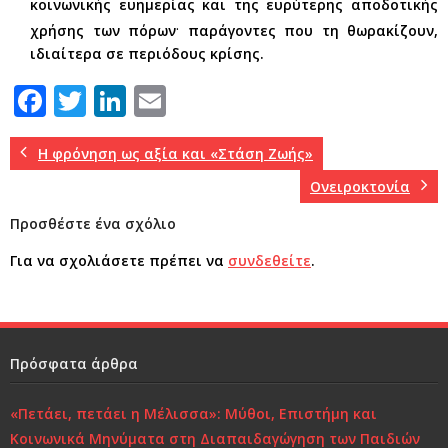
κοινωνικής ευημερίας και της ευρύτερης αποδοτικής
.
χρήσης των πόρων
παράγοντες που τη θωρακίζουν,
ιδιαίτερα σε περιόδους κρίσης.
F
T
Li
E
a
w
n
m
c
it
k
ai
Η φρόνηση ως αξία και «Στάση Ζωής»
e
te
e
l
Ονειροκτονία
b
r
dI
Προσθέστε ένα σχόλιο
o
n
Για να σχολιάσετε πρέπει να
συνδεθείτε
.
o
k
Πρόσφατα άρθρα
«Πετάει, πετάει η Μέλισσα»: Μύθοι, Επιστήμη και
Κοινωνικά Μηνύματα στη Διαπαιδαγώγηση των Παιδιών