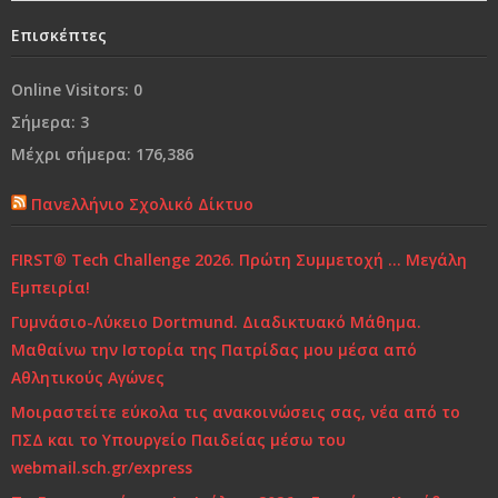
Επισκέπτες
Ναι, θα έφευγα
Online Visitors:
0
Από τη «συμμωρία» στη…«συμμορία»..!
Σήμερα:
3
Ο κόσμος μας…
Μέχρι σήμερα:
176,386
Πανελλήνιο Σχολικό Δίκτυο
Χρόνια Πολλά...
FIRST® Tech Challenge 2026. Πρώτη Συμμετοχή … Μεγάλη
Ελένη Γλύκατζη Αρβελέρ: Η Παιδεία είναι το μόνο
Εμπειρία!
αντίδοτο στην κρίση και ξεκινά από το σπίτι
Γυμνάσιο-Λύκειο Dortmund. Διαδικτυακό Μάθημα.
Τι και πώς να μαθαίνουμε
Μαθαίνω την Ιστορία της Πατρίδας μου μέσα από
Αθλητικούς Αγώνες
Μοιραστείτε εύκολα τις ανακοινώσεις σας, νέα από το
ΠΣΔ και το Υπουργείο Παιδείας μέσω του
webmail.sch.gr/express