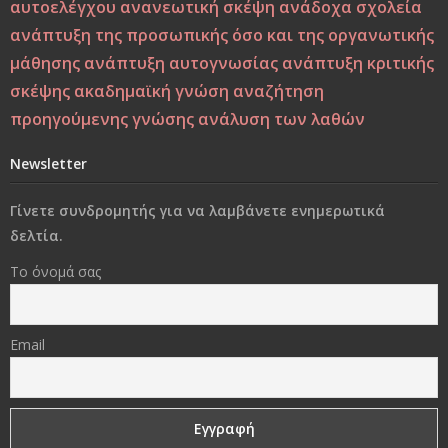
αυτοελέγχου
ανανεωτική σκέψη
ανάδοχα σχολεία
ανάπτυξη της προσωπικής όσο και της οργανωτικής
Το δέντρο, το πουλί και τα φτερά: Η αλληγορία της
πίστης στον εαυτό στους ύποπτους καιρούς
μάθησης
ανάπτυξη αυτογνωσίας
ανάπτυξη κριτικής
σκέψης
ακαδημαϊκή γνώση
αναζήτηση
Η Παιδεία και η Μάθηση υπό το Πρίσμα του Δημήτρη
προηγούμενης γνώσης
ανάλυση των λαθών
Λιαντίνη – Ακαδημαϊκή και Υπαρξιακή Επανεξέταση
Newsletter
Η σωματική βία: Η κορυφή του παγόβουνου, οι σιωπηλές
μορφές βίας που προμηνύουν το κακό
Γίνετε συνδρομητής για να λαμβάνετε ενημερωτικά
δελτία.
Στο διάβα της ζωής να φροντίσεις να παραμείνεις
Το όνομά σας
άνθρωπος..!
«Δεν φωτιζόμαστε κοιτάζοντας το φως, αλλά
Email
βυθιζόμενοι στο σκοτάδι μας»
Γονικές συμπεριφορές που εμποδίζουν τα παιδιά να
είναι επιτυχημένα