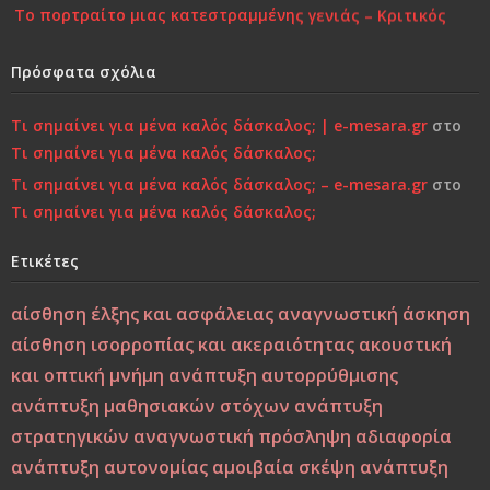
Το πορτραίτο μιας κατεστραμμένης γενιάς – Κριτικός
Σχολιασμός στη Σύγχρονη Πραγματικότητα
Πρόσφατα σχόλια
Επιστροφή στην Παιδικότητα “τώρα”..!
Τι σημαίνει για μένα καλός δάσκαλος; | e-mesara.gr
στο
Κάτι τελειώνει, μέρα με τη μέρα… Μήπως είναι πια πολύ
Τι σημαίνει για μένα καλός δάσκαλος;
αργά;»…
Τι σημαίνει για μένα καλός δάσκαλος; – e-mesara.gr
στο
Τι σημαίνει για μένα καλός δάσκαλος;
Χτίζοντας την Ψυχική Ανθεκτικότητα στους «Ύποπτους»
Καιρούς: Οικογένεια, Σχολείο και Κοινωνία σε
Ετικέτες
Φιλοσοφική και Κριτική Προσέγγιση
αίσθηση έλξης και ασφάλειας
αναγνωστική άσκηση
Εσύ φταις, φώναξε, εσύ!
αίσθηση ισορροπίας και ακεραιότητας
ακουστική
και οπτική μνήμη
ανάπτυξη αυτορρύθμισης
Μεταξύ σφύρας και άκμονος. Η νεότητα της ελπίδας ως
ανάπτυξη μαθησιακών στόχων
ανάπτυξη
ελπίδα των νέων
στρατηγικών
αναγνωστική πρόσληψη
αδιαφορία
ανάπτυξη αυτονομίας
αμοιβαία σκέψη
ανάπτυξη
Από τη Βιοπαιδαγωγική στη Ζωοπαιδαγωγική;