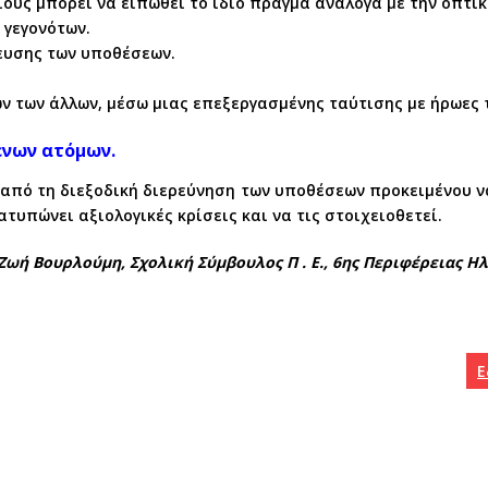
ους μπορεί να ειπωθεί το ίδιο πράγμα ανάλογα με την οπτικ
 γεγονότων.
ευσης των υποθέσεων.
 των άλλων, μέσω μιας επεξεργασμένης ταύτισης με ήρωες το
ενων ατόμων.
 από τη διεξοδική διερεύνηση των υποθέσεων προκειμένου ν
τυπώνει αξιολογικές κρίσεις και να τις στοιχειοθετεί.
 Ζωή Βουρλούμη, Σχολική Σύμβουλος Π . Ε., 6ης Περιφέρειας Ηλ
Ε