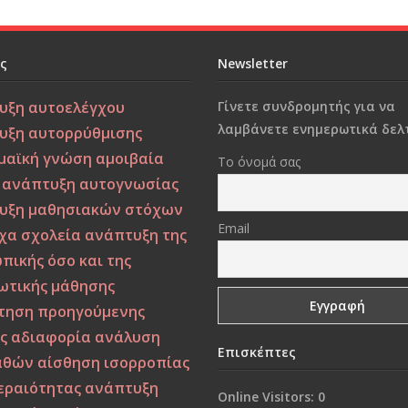
ες
Newsletter
υξη αυτοελέγχου
Γίνετε συνδρομητής για να
λαμβάνετε ενημερωτικά δελτ
υξη αυτορρύθμισης
μαϊκή γνώση
αμοιβαία
Το όνομά σας
ανάπτυξη αυτογνωσίας
υξη μαθησιακών στόχων
Email
χα σχολεία
ανάπτυξη της
πικής όσο και της
ωτικής μάθησης
τηση προηγούμενης
ς
αδιαφορία
ανάλυση
Επισκέπτες
αθών
αίσθηση ισορροπίας
κεραιότητας
ανάπτυξη
Online Visitors:
0