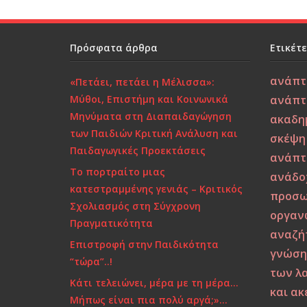
o
k
Πρόσφατα άρθρα
Ετικέτ
ανάπτ
«Πετάει, πετάει η Μέλισσα»:
Μύθοι, Επιστήμη και Κοινωνικά
ανάπτ
Μηνύματα στη Διαπαιδαγώγηση
ακαδη
των Παιδιών Κριτική Ανάλυση και
σκέψη
Παιδαγωγικές Προεκτάσεις
ανάπτ
Το πορτραίτο μιας
ανάδο
κατεστραμμένης γενιάς – Κριτικός
προσω
Σχολιασμός στη Σύγχρονη
οργαν
Πραγματικότητα
αναζή
Επιστροφή στην Παιδικότητα
γνώση
“τώρα”..!
των λ
Κάτι τελειώνει, μέρα με τη μέρα…
και α
Μήπως είναι πια πολύ αργά;»…