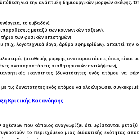
ϋπόθεση για την ανάπτυξη δημιουργικών μορφών σκέψης. Ό
 ενέργεια, το εμβαδόν),
ντιπαραθέσεις μεταξύ των κοινωνικών τάξεων),
στήριο των φυσικών επιστημών)
υ (π.χ. λογοτεχνικά έργα, άρθρα εφημερίδων), απαιτεί την
μβολοσειρές (σταθερής μορφής αναπαραστάσεις όπως είναι οι
ένες αναπαραστάσεις αισθητηριακών αντιλήψεων),
διανοητικές ικανότητες (δυνατότητες ενός ατόμου να φέ
 με τις δυνατότητες ενός ατόμου να ολοκληρώσει συγκεκριμ
υξη Κριτικής Κατανόησης
ν σχέσεων που κάποιος αναγνωρίζει ότι υφίστανται μεταξ
υγκροτούν το περιεχόμενο μιας διδακτικής ενότητας αποτ