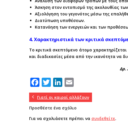
Ανάλυση των διαφόρων τρόπων με τους οποί
Άσκηση στον εντοπισμό της ακολουθίας των
Αξιολόγηση του γεγονότος μέσω της επαλήθ
Διατύπωση υποθέσεων.
Κατανόηση των ενεργειών και των προθέσεων
4. Χαρακτηριστικά των κριτικά σκεπτόμ
Το κριτικά σκεπτόμενο άτομο χαρακτηρίζεται
και διαδικασίες μέσα από την ικανότητα να δια
Δρ.
F
T
Li
E
a
w
n
m
c
it
k
ai
Γιατί οι καιροί αλλάζουν
e
te
e
l
Προσθέστε ένα σχόλιο
b
r
dI
Για να σχολιάσετε πρέπει να
συνδεθείτε
.
o
n