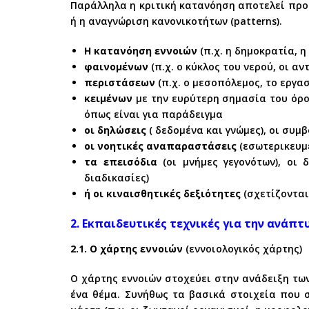
Παράλληλα η κριτική κατανόηση αποτελεί προ
ή η αναγνώριση κανονικοτήτων (patterns).
Η κατανόηση εννοιών
(π.χ. η δημοκρατία, η
φαινομένων
(π.χ. ο κύκλος του νερού, οι α
περιστάσεων
(π.χ. ο μεσοπόλεμος, το εργα
κειμένων
με την ευρύτερη σημασία του όρο
όπως είναι για παράδειγμα
οι δηλώσεις
( δεδομένα και γνώμες), οι συ
οι νοητικές αναπαραστάσεις
(εσωτερικευμ
τα επεισόδια
(οι μνήμες γεγονότων), οι 
διαδικασίες)
ή οι κιναισθητικές δεξιότητες
(σχετίζονται
2. Εκπαιδευτικές τεχνικές για την ανάπτ
2.1. Ο χάρτης εννοιών
(εννοιολογικός χάρτης)
Ο χάρτης εννοιών στοχεύει στην ανάδειξη τω
ένα θέμα. Συνήθως τα βασικά στοιχεία που σ