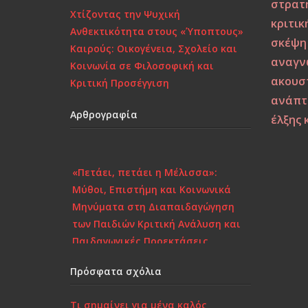
στρατ
Χτίζοντας την Ψυχική
κριτικ
Ανθεκτικότητα στους «Ύποπτους»
σκέψη
Καιρούς: Οικογένεια, Σχολείο και
αναγν
Κοινωνία σε Φιλοσοφική και
ακουστ
Κριτική Προσέγγιση
ανάπτ
Αρθρογραφία
έλξης 
«Πετάει, πετάει η Μέλισσα»:
Μύθοι, Επιστήμη και Κοινωνικά
Μηνύματα στη Διαπαιδαγώγηση
των Παιδιών Κριτική Ανάλυση και
Παιδαγωγικές Προεκτάσεις
Το πορτραίτο μιας
Πρόσφατα σχόλια
κατεστραμμένης γενιάς – Κριτικός
Σχολιασμός στη Σύγχρονη
Τι σημαίνει για μένα καλός