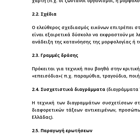
χάρτη (π.χ. οι ζωντανοί οργανισμοί, η μορφολο
2.2. Σχέδια
Ο ελεύθερος σχεδιασμός εικόνων επιτρέπει στ
είναι εξαιρετικά δύσκολο να εκφραστούν με λε
ανάδειξη της κατανόησης της μορφολογίας ή τ
2.3. Γραμμές δράσης
Πρόκειται για τεχνική που βοηθά στην κριτι
«επεισόδια»( π.χ. παραμύθια, τραγούδια, ποιή
2.4. Συσχετιστικά διαγράμματα
(διαγράμματα 
Η τεχνική των διαγραμμάτων συσχετίσεων στ
διαφορετικών τάξεων αντικειμένων, προσώπων
Ελλάδας).
2.5. Παραγωγή ερωτήσεων