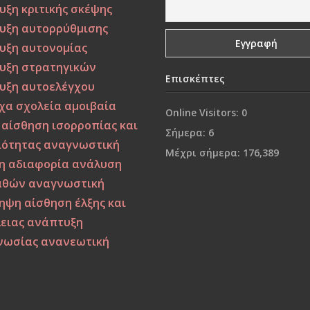
υξη κριτικής σκέψης
υξη αυτορρύθμισης
υξη αυτονομίας
υξη στρατηγικών
Επισκέπτες
υξη αυτοελέγχου
χα σχολεία
αμοιβαία
Online Visitors:
0
αίσθηση ισορροπίας και
Σήμερα:
6
ιότητας
αναγνωστική
Μέχρι σήμερα:
176,389
η
αδιαφορία
ανάλυση
αθών
αναγνωστική
ηψη
αίσθηση έλξης και
ειας
ανάπτυξη
νωσίας
ανανεωτική