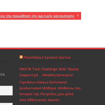
για την προώθηση της κριτικής κατανόησης
Πανελλήνιο Σχολικό Δίκτυο
FIRST® Tech Challenge 2026. Πρώτη
ία.
Συμμετοχή … Μεγάλη Εμπειρία!
Γυμνάσιο-Λύκειο Dortmund.
Διαδικτυακό Μάθημα. Μαθαίνω την
Ιστορία της Πατρίδας μου μέσα
από Αθλητικούς Αγώνες