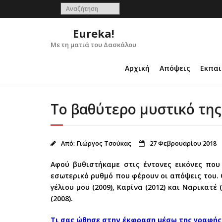
Skip
to
content
Eureka!
Με τη ματιά του Δασκάλου
Αρχική
Απόψεις
Εκπαι
Το βαθύτερο μυστικό της
Από:
Γιώργος Τσούκας
27 Φεβρουαρίου 2018
Αφού βυθιστήκαμε στις έντονες εικόνες πο
εσωτερικό ρυθμό που φέρουν οι απόψεις του. 
γέλιου μου (2009), Καρίνα (2012) και Ναρικατ
(2008).
Τι σας ώθησε στην έκφραση μέσω της γραφής