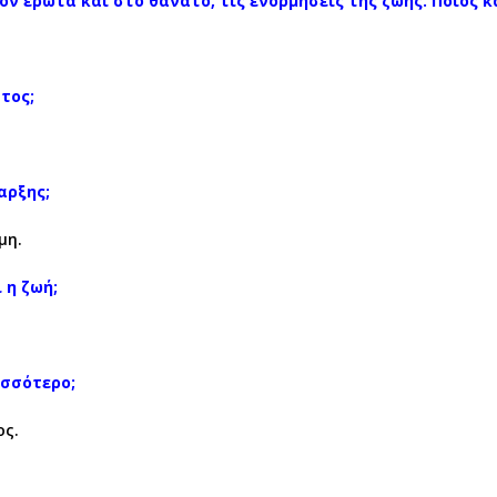
ν έρωτα και στο θάνατο, τις ενορμήσεις της ζωής. Ποιος κ
τος;
αρξης;
μη.
 η ζωή;
ισσότερο;
ος.