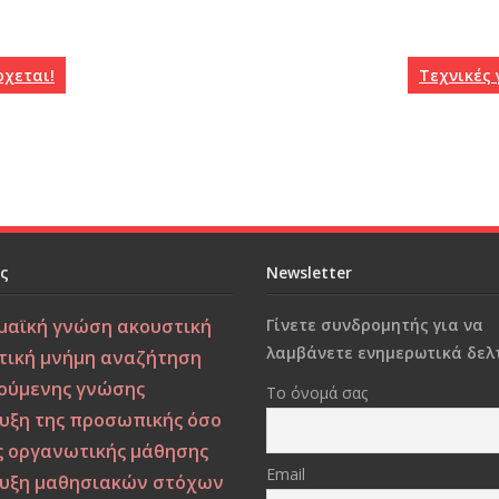
ρχεται!
Τεχνικές 
ες
Newsletter
μαϊκή γνώση
ακουστική
Γίνετε συνδρομητής για να
λαμβάνετε ενημερωτικά δελτ
τική μνήμη
αναζήτηση
ούμενης γνώσης
Το όνομά σας
υξη της προσωπικής όσο
ς οργανωτικής μάθησης
Email
υξη μαθησιακών στόχων