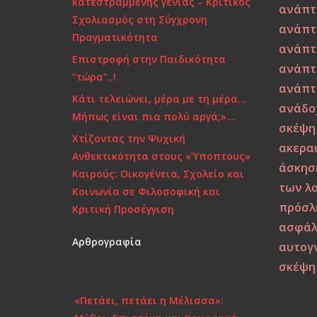
κατεστραμμένης γενιάς – Κριτικός
ανάπτ
Σχολιασμός στη Σύγχρονη
ανάπτ
Πραγματικότητα
ανάπτ
Επιστροφή στην Παιδικότητα
ανάπτ
“τώρα”..!
ανάπτ
Κάτι τελειώνει, μέρα με τη μέρα…
ανάδο
Μήπως είναι πια πολύ αργά;»…
σκέψη
Χτίζοντας την Ψυχική
ακερα
Ανθεκτικότητα στους «Ύποπτους»
άσκησ
Καιρούς: Οικογένεια, Σχολείο και
των λ
Κοινωνία σε Φιλοσοφική και
πρόσλ
Κριτική Προσέγγιση
ασφάλ
Αρθρογραφία
αυτογ
σκέψη
«Πετάει, πετάει η Μέλισσα»:
Μύθοι, Επιστήμη και Κοινωνικά