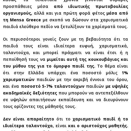
προσπάθειες μέσα
από ιδιωτικής πρωτοβουλίας
οργανισμούς,
αλλά και για πρώτη φορά φέτος
μέσα από
τη Mensa Greece
με σκοπό να δώσουν στα χαρισματικά
παιδιά ελεύθερο πεδίο να ξετυλίξουν τα χαρίσματά τους.
Οι περισσότεροι γονείς ζουν με τη βεβαιότητα ότι τα
παιδιά τους είναι ιδιαίτερα ευφυή, χαρισματικά,
ταλαντούχα, και μπορεί πράγματι να είναι έτσι ή η
πεποίθησή τους να
μιμείται αυτή της κουκουβάγιας και
του μύθου της για το όμορφο παιδί της.
Το θέμα είναι
ότι στην Ελλάδα υπάρχει ένα ποσοστό μόλις
1%
χαρισματικών
παιδιών με την ακριβή έννοια του όρου,
και ένα
ποσοστό 5-7% ταλαντούχων
παιδιών
με υψηλές
ακαδημαϊκές δεξιότητες
που μπορούν να αντεπεξέλθουν
σε υψηλών απαιτήσεων εκπαίδευση και να διευρύνουν
τους ορίζοντες της μάθησής τους.
Δεν είναι απαραίτητο
ότι το
χαρισματικό παιδί ή το
ιδιαίτερα ταλαντούχο,
είναι
και ο αριστούχος μαθητής.