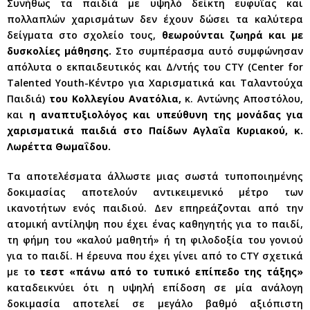
Συνήθως τα παιδιά με υψηλό δείκτη ευφυΐας και
πολλαπλών χαρισμάτων δεν έχουν δώσει τα καλύτερα
δείγματα στο σχολείο τους,
θεωρούνται ζωηρά και με
δυσκολίες μάθησης.
Στο συμπέρασμα αυτό συμφώνησαν
απόλυτα ο εκπαιδευτικός και Δ/ντής του CTY (Center for
Talented Youth-Κέντρο για Χαρισματικά και Ταλαντούχα
Παιδιά)
του Κολλεγίου Ανατόλια,
κ. Αντώνης Αποστόλου,
και
η αναπτυξιολόγος και υπεύθυνη της μονάδας για
χαρισματικά παιδιά στο Παίδων Αγλαΐα Κυριακού, κ.
Λωρέττα Θωμαΐδου.
Τα αποτελέσματα άλλωστε μιας σωστά τυποποιημένης
δοκιμασίας αποτελούν αντικειμενικό μέτρο των
ικανοτήτων ενός παιδιού. Δεν επηρεάζονται από την
ατομική αντίληψη που έχει ένας καθηγητής για το παιδί,
τη φήμη του «καλού μαθητή» ή τη φιλοδοξία του γονιού
για το παιδί. Η έρευνα που έχει γίνει από το CTY σχετικά
με τ
ο τεστ «πάνω από το τυπικό επίπεδο της τάξης»
καταδεικνύει ότι η υψηλή επίδοση σε μία ανάλογη
δοκιμασία αποτελεί σε μεγάλο βαθμό αξιόπιστη