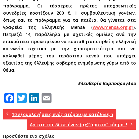
πρόγραμμα. Οι τέσσερεις πρώτες υποχρεωτικές
συνεδρίες κοστίζουν 200 €. Η συμβουλευτική γονέων,
όπως και το πρόγραμμα για τα παιδιά, θα γίνεται στα
γραφεία της Ελληνικής Mensa (
www.mensa.org.gr
),
Πετμεζά 14, παράλληλα με σχετικές ομιλίες ανά την
επικράτεια προκειμένου να ευαισθητοποιηθεί η ελληνική
κοινωνία σχετικά με την χαρισματικότητα και να
καλυφθεί μέρος του τεράστιου κενού που υπάρχει
εξαιτίας της έλλειψης σοβαρής ενημέρωσης γύρω από το
θέμα.
Ελευθερία Καμπούρογλου
F
T
Li
E
a
w
n
m
c
it
k
ai
10 εξομολογήσεις ενός ατόμου με κατάθλιψη
e
te
e
l
Άριστο παιδί σε έναν (αχ)”άριστο” κόσμο..!
b
r
dI
Προσθέστε ένα σχόλιο