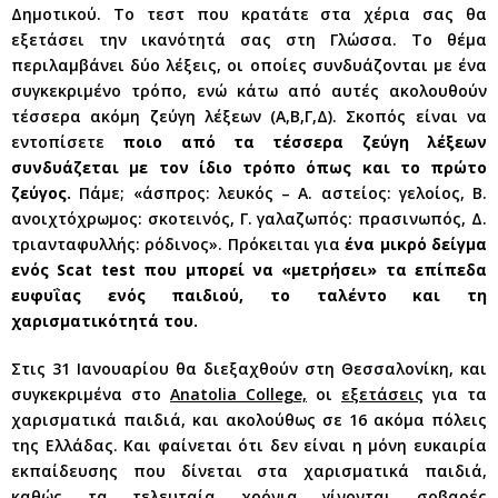
Δημοτικού. Το τεστ που κρατάτε στα χέρια σας θα
εξετάσει την ικανότητά σας στη Γλώσσα. Το θέμα
περιλαμβάνει δύο λέξεις, οι οποίες συνδυάζονται με ένα
συγκεκριμένο τρόπο, ενώ κάτω από αυτές ακολουθούν
τέσσερα ακόμη ζεύγη λέξεων (Α,Β,Γ,Δ). Σκοπός είναι να
εντοπίσετε
ποιο από τα τέσσερα ζεύγη λέξεων
συνδυάζεται με τον ίδιο τρόπο όπως και το πρώτο
ζεύγος.
Πάμε; «άσπρος: λευκός – A. αστείος: γελοίος, B.
ανοιχτόχρωμος: σκοτεινός, Γ. γαλαζωπός: πρασινωπός, Δ.
τριανταφυλλής: ρόδινος». Πρόκειται για
ένα μικρό δείγμα
ενός Scat test που μπορεί να «μετρήσει» τα επίπεδα
ευφυΐας ενός παιδιού, το ταλέντο και τη
χαρισματικότητά του.
Στις 31 Ιανουαρίου θα διεξαχθούν στη Θεσσαλονίκη, και
συγκεκριμένα στο
Anatolia College,
οι
εξετάσεις
για τα
χαρισματικά παιδιά, και ακολούθως σε 16 ακόμα πόλεις
της Ελλάδας. Και φαίνεται ότι δεν είναι η μόνη ευκαιρία
εκπαίδευσης που δίνεται στα χαρισματικά παιδιά,
καθώς τα τελευταία χρόνια γίνονται σοβαρές