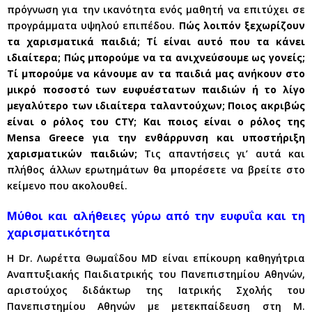
πρόγνωση για την ικανότητα ενός μαθητή να επιτύχει σε
προγράμματα υψηλού επιπέδου.
Πώς λοιπόν ξεχωρίζουν
τα χαρισματικά παιδιά; Τί είναι αυτό που τα κάνει
ιδιαίτερα; Πώς μπορούμε να τα ανιχνεύσουμε ως γονείς;
Τί μπορούμε να κάνουμε αν τα παιδιά μας ανήκουν στο
μικρό ποσοστό των ευφυέστατων παιδιών ή το λίγο
μεγαλύτερο των ιδιαίτερα ταλαντούχων; Ποιος ακριβώς
είναι ο ρόλος του CTY; Και ποιος είναι ο ρόλος της
Mensa Greece για την ενθάρρυνση και υποστήριξη
χαρισματικών παιδιών;
Τις απαντήσεις γι’ αυτά και
πλήθος άλλων ερωτημάτων θα μπορέσετε να βρείτε στο
κείμενο που ακολουθεί.
Μύθοι και αλήθειες γύρω από την ευφυΐα και τη
χαρισματικότητα
Η Dr. Λωρέττα Θωμαΐδου MD είναι επίκουρη καθηγήτρια
Αναπτυξιακής Παιδιατρικής του Πανεπιστημίου Αθηνών,
αριστούχος διδάκτωρ της Ιατρικής Σχολής του
Πανεπιστημίου Αθηνών με μετεκπαίδευση στη Μ.