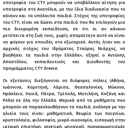
υποτροφία του CTY μπορούν να υποβάλλουν αίτηση για
υποτροφία στο Ανατόλια, με την ίδια διαδικασία που το
κάνουν και τα υπόλοιπα παιδιά. Στόχος της υποτροφίας
του CTY, είναι να δώσει στα παιδιά που θα επιλεγούν μια
πιο διευρυμένη εκπαίδευση, σε ότι κι αν κάνουν
μετέπειτα στη ζωή τους, χωρίς απαραίτητα αυτό να είναι
να φύγουν για σπουδές στο εξωτερικό. Αυτός ήταν και ο
αρχικός στόχος του Ιδρύματος Σταύρος Νιάρχος, να
βοηθήσει τα παιδιά στην Ελλάδα», εξηγεί ο Αντώνης
Αποστόλου, εκπαιδευτικός και Διευθυντής του
προγράμματος CTY Greece.
Οι εξετάσεις διεξάγονται σε διάφορες πόλεις (Αθήνα,
Ιωάννινα, Κομοτηνή, Λάρισα, Θεσσαλονίκη, Μύκονο,
Ηράκλειο, Χανιά, Πάτρα, Τρίπολη, Μυτιλήνη, Κοζάνη και
Ρόδο) σε όλη την Ελλάδα. Μερικά από τα μαθήματα που
μπορούν να παρακολουθήσουν τα παιδιά, ανάλογα με την
ηλικία τους είναι: μαθηματικά, θεωρία των παιγνίων,
κρυπτολογία, φιλοσοφία, μικρό-οικονομία, εισαγωγή στην
ιατρική επιστήμη, γενετική, μηχανική, προγραμματισμός