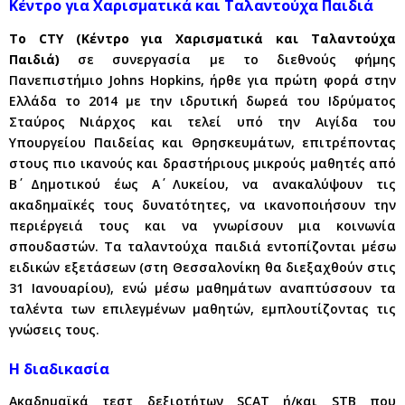
Κέντρο για Χαρισματικά και Ταλαντούχα Παιδιά
Το CTY (Κέντρο για Χαρισματικά και Ταλαντούχα
Παιδιά)
σε συνεργασία με το διεθνούς φήμης
Πανεπιστήμιο Johns Hopkins, ήρθε για πρώτη φορά στην
Ελλάδα το 2014 με την ιδρυτική δωρεά του Ιδρύματος
Σταύρος Νιάρχος και τελεί υπό την Αιγίδα του
Υπουργείου Παιδείας και Θρησκευμάτων, επιτρέποντας
στους πιο ικανούς και δραστήριους μικρούς μαθητές από
Β΄ Δημοτικού έως Α΄ Λυκείου, να ανακαλύψουν τις
ακαδημαϊκές τους δυνατότητες, να ικανοποιήσουν την
περιέργειά τους και να γνωρίσουν μια κοινωνία
σπουδαστών. Τα ταλαντούχα παιδιά εντοπίζονται μέσω
ειδικών εξετάσεων (στη Θεσσαλονίκη θα διεξαχθούν στις
31 Ιανουαρίου), ενώ μέσω μαθημάτων αναπτύσσουν τα
ταλέντα των επιλεγμένων μαθητών, εμπλουτίζοντας τις
γνώσεις τους.
Η διαδικασία
Ακαδημαϊκά τεστ δεξιοτήτων SCAT ή/και STB που