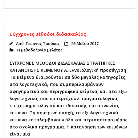
a
w
n
m
c
it
k
ai
e
te
e
l
b
r
dI
Σύγχρονες μέθοδοι διδασκαλίας
o
n
Από:
Γιώργος Τσούκας
26 Μαΐου 2017
o
Η μεθοδολογία μελέτης
k
ΣΥΓΧΡΟΝΕΣ ΜΕΘΟΔΟΙ ΔΙΔΑΣΚΑΛΙΑΣ ΣΤΡΑΤΗΓΙΚΕΣ
ΚΑΤΑΝΟΗΣΗΣ ΚΕΙΜΕΝΟΥ Α. Εννοιολογική προσέγγιση
Τα κείμενα διαιρούνται σε δύο μεγάλες κατηγορίες,
στα λογοτεχνικά, που συμπεριλαμβάνουν
αφηγηματικά και περιγραφικά κείμενα, και στα εξω-
λογοτεχνικά, που εμπεριέχουν πραγματολογικά,
επιχειρηματολογικά και ιδιωτικής επικοινωνίας
κείμενα. Τη σημερινή εποχή, τα εξωλογοτεχνικά
κείμενα καταλαμβάνουν όλο και περισσότερο μέρος
στο σχολικό πρόγραμμα. Η κατανόηση των κειμένων
είναι μία