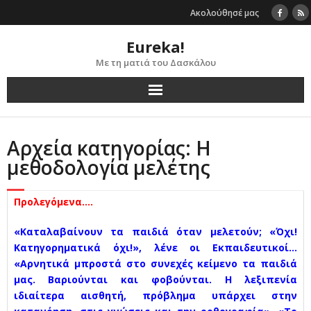
Skip
Ακολούθησέ μας
to
content
Eureka!
Με τη ματιά του Δασκάλου
Αρχεία κατηγορίας: Η
μεθοδολογία μελέτης
Προλεγόμενα….
«Καταλαβαίνουν τα παιδιά όταν μελετούν; «Όχι!
Κατηγορηματικά όχι!», λένε οι Εκπαιδευτικοί…
«Αρνητικά μπροστά στο συνεχές κείμενο τα παιδιά
μας. Βαριούνται και φοβούνται. Η λεξιπενία
ιδιαίτερα αισθητή, πρόβλημα υπάρχει στην