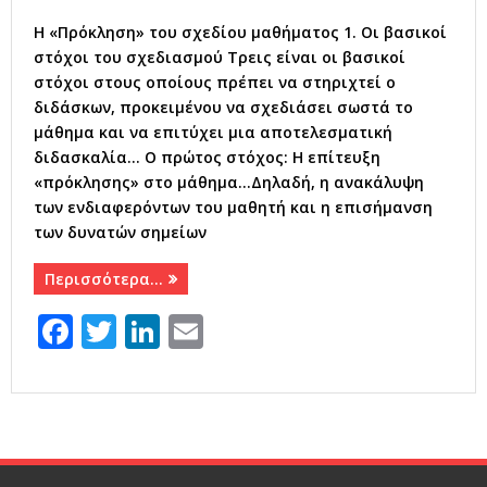
Η «Πρόκληση» του σχεδίου μαθήματος 1. Οι βασικοί
στόχοι του σχεδιασμού Τρεις είναι οι βασικοί
στόχοι στους οποίους πρέπει να στηριχτεί ο
διδάσκων, προκειμένου να σχεδιάσει σωστά το
μάθημα και να επιτύχει μια αποτελεσματική
διδασκαλία… Ο πρώτος στόχος: Η επίτευξη
«πρόκλησης» στο μάθημα…Δηλαδή, η ανακάλυψη
των ενδιαφερόντων του μαθητή και η επισήμανση
των δυνατών σημείων
Περισσότερα…
F
T
Li
E
a
w
n
m
c
it
k
ai
e
te
e
l
b
r
dI