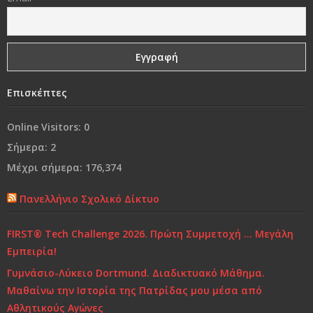
βυθιζόμενοι στο σκοτάδι μας»
Γονικές συμπεριφορές που εμποδίζουν τα παιδιά να
είναι επιτυχημένα
Ναι, θα έφευγα
Επισκέπτες
Από τη «συμμωρία» στη…«συμμορία»..!
Online Visitors:
0
Σήμερα:
2
Ο κόσμος μας…
Μέχρι σήμερα:
176,374
Χρόνια Πολλά...
Πανελλήνιο Σχολικό Δίκτυο
Ελένη Γλύκατζη Αρβελέρ: Η Παιδεία είναι το μόνο
FIRST® Tech Challenge 2026. Πρώτη Συμμετοχή … Μεγάλη
αντίδοτο στην κρίση και ξεκινά από το σπίτι
Εμπειρία!
Γυμνάσιο-Λύκειο Dortmund. Διαδικτυακό Μάθημα.
Τι και πώς να μαθαίνουμε
Μαθαίνω την Ιστορία της Πατρίδας μου μέσα από
Αθλητικούς Αγώνες