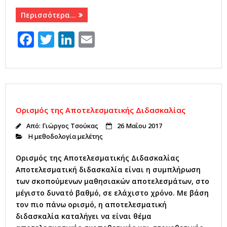
Περισσότερα…
F
T
Li
E
a
w
n
m
c
it
k
ai
e
te
e
l
b
r
dI
Ορισμός της Αποτελεσματικής Διδασκαλίας
o
n
Από:
Γιώργος Τσούκας
26 Μαΐου 2017
o
Η μεθοδολογία μελέτης
k
Oρισμός της Αποτελεσματικής Διδασκαλίας
Αποτελεσματική διδασκαλία είναι η συμπλήρωση
των σκοπούμενων μαθησιακών αποτελεσμάτων, στο
μέγιστο δυνατό βαθμό, σε ελάχιστο χρόνο. Με βάση
τον πιο πάνω ορισμό, η αποτελεσματική
διδασκαλία καταλήγει να είναι θέμα