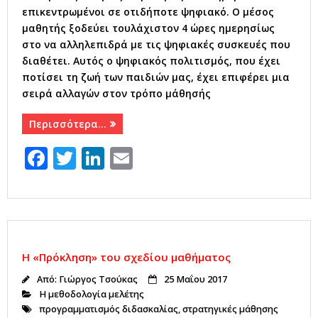
επικεντρωμένοι σε οτιδήποτε ψηφιακό. Ο μέσος
μαθητής ξοδεύει τουλάχιστον 4 ώρες ημερησίως
στο να αλληλεπιδρά με τις ψηφιακές συσκευές που
διαθέτει. Αυτός ο ψηφιακός πολιτισμός, που έχει
ποτίσει τη ζωή των παιδιών μας, έχει επιφέρει μια
σειρά αλλαγών στον τρόπο μάθησής
Περισσότερα…
F
T
Li
E
a
w
n
m
c
it
k
ai
e
te
e
l
b
r
dI
Η «Πρόκληση» του σχεδίου μαθήματος
o
n
Από:
Γιώργος Τσούκας
25 Μαΐου 2017
o
Η μεθοδολογία μελέτης
k
προγραμματισμός διδασκαλίας
,
στρατηγικές μάθησης