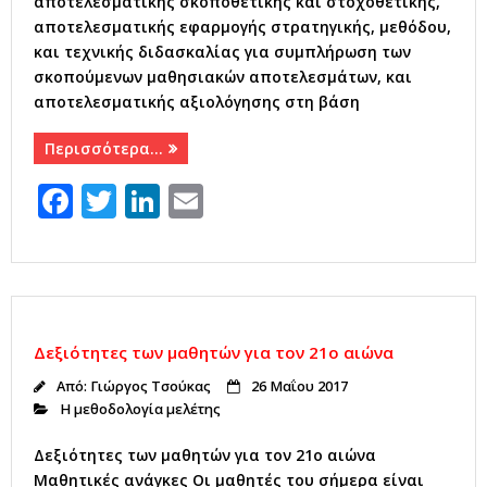
αποτελεσματικής σκοποθετικής και στοχοθετικής,
αποτελεσματικής εφαρμογής στρατηγικής, μεθόδου,
και τεχνικής διδασκαλίας για συμπλήρωση των
σκοπούμενων μαθησιακών αποτελεσμάτων, και
αποτελεσματικής αξιολόγησης στη βάση
Περισσότερα…
F
T
Li
E
a
w
n
m
c
it
k
ai
e
te
e
l
b
r
dI
Δεξιότητες των μαθητών για τον 21ο αιώνα
o
n
Από:
Γιώργος Τσούκας
26 Μαΐου 2017
o
Η μεθοδολογία μελέτης
k
Δεξιότητες των μαθητών για τον 21ο αιώνα
Μαθητικές ανάγκες Οι μαθητές του σήμερα είναι