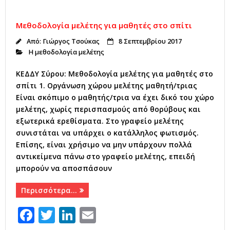
e
te
e
l
b
r
dI
Μεθοδολογία μελέτης για μαθητές στο σπίτι
o
n
Από:
Γιώργος Τσούκας
8 Σεπτεμβρίου 2017
o
Η μεθοδολογία μελέτης
k
ΚΕΔΔΥ Σύρου: Μεθοδολογία μελέτης για μαθητές στο
σπίτι 1. Οργάνωση χώρου μελέτης μαθητή/τριας
Είναι σκόπιμο ο μαθητής/τρια να έχει δικό του χώρο
μελέτης, χωρίς περισπασμούς από θορύβους και
εξωτερικά ερεθίσματα. Στο γραφείο μελέτης
συνιστάται να υπάρχει ο κατάλληλος φωτισμός.
Επίσης, είναι χρήσιμο να μην υπάρχουν πολλά
αντικείμενα πάνω στο γραφείο μελέτης, επειδή
μπορούν να αποσπάσουν
Περισσότερα…
F
T
Li
E