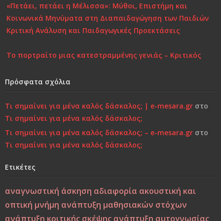
«Πετάει, πετάει η Μέλισσα»: Μύθοι, Επιστήμη και
Κοινωνικά Μηνύματα στη Διαπαιδαγώγηση των Παιδιών
Κριτική Ανάλυση και Παιδαγωγικές Προεκτάσεις
Το πορτραίτο μιας κατεστραμμένης γενιάς – Κριτικός
Σχολιασμός στη Σύγχρονη Πραγματικότητα
Πρόσφατα σχόλια
Επιστροφή στην Παιδικότητα “τώρα”..!
Τι σημαίνει για μένα καλός δάσκαλος; | e-mesara.gr
στο
Κάτι τελειώνει, μέρα με τη μέρα… Μήπως είναι πια πολύ
Τι σημαίνει για μένα καλός δάσκαλος;
αργά;»…
Τι σημαίνει για μένα καλός δάσκαλος; – e-mesara.gr
στο
Τι σημαίνει για μένα καλός δάσκαλος;
Χτίζοντας την Ψυχική Ανθεκτικότητα στους «Ύποπτους»
Καιρούς: Οικογένεια, Σχολείο και Κοινωνία σε
Ετικέτες
Φιλοσοφική και Κριτική Προσέγγιση
αναγνωστική άσκηση
αδιαφορία
ακουστική και
Εσύ φταις, φώναξε, εσύ!
οπτική μνήμη
ανάπτυξη μαθησιακών στόχων
ανάπτυξη κριτικής σκέψης
ανάπτυξη αυτογνωσίας