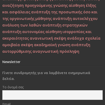
Μεταξύ σφύρας και άκμονος. Η νεότητα της ελπίδας ως
αναζήτηση προηγούμενης γνώσης
αίσθηση έλξης
ελπίδα των νέων
και ασφάλειας
ανάπτυξη της προσωπικής όσο και
Από τη Βιοπαιδαγωγική στη Ζωοπαιδαγωγική;
της οργανωτικής μάθησης
ανάπτυξη αυτοελέγχου
ανάλυση των λαθών
ανάπτυξη στρατηγικών
Το δέντρο, το πουλί και τα φτερά: Η αλληγορία της
ανάπτυξη αυτονομίας
αίσθηση ισορροπίας και
πίστης στον εαυτό στους ύποπτους καιρούς
ακεραιότητας
ανανεωτική σκέψη
ανάδοχα σχολεία
αμοιβαία σκέψη
ακαδημαϊκή γνώση
ανάπτυξη
Η Παιδεία και η Μάθηση υπό το Πρίσμα του Δημήτρη
αυτορρύθμισης
αναγνωστική πρόσληψη
Λιαντίνη – Ακαδημαϊκή και Υπαρξιακή Επανεξέταση
Newsletter
Η σωματική βία: Η κορυφή του παγόβουνου, οι σιωπηλές
μορφές βίας που προμηνύουν το κακό
Γίνετε συνδρομητής για να λαμβάνετε ενημερωτικά
δελτία.
Στο διάβα της ζωής να φροντίσεις να παραμείνεις
Το όνομά σας
άνθρωπος..!
«Δεν φωτιζόμαστε κοιτάζοντας το φως, αλλά
Email