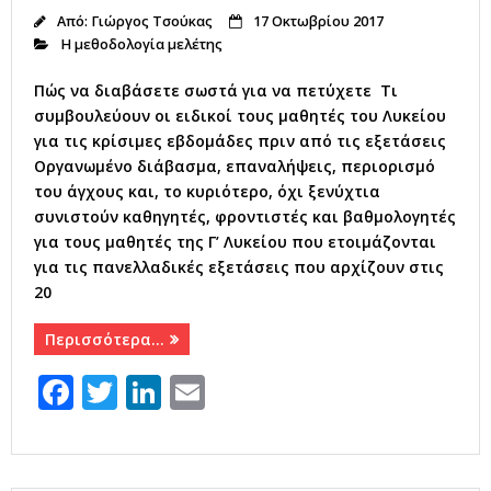
Από:
Γιώργος Τσούκας
17 Οκτωβρίου 2017
Η μεθοδολογία μελέτης
Πώς να διαβάσετε σωστά για να πετύχετε Τι
συμβουλεύουν οι ειδικοί τους μαθητές του Λυκείου
για τις κρίσιμες εβδομάδες πριν από τις εξετάσεις
Οργανωμένο διάβασμα, επαναλήψεις, περιορισμό
του άγχους και, το κυριότερο, όχι ξενύχτια
συνιστούν καθηγητές, φροντιστές και βαθμολογητές
για τους μαθητές της Γ’ Λυκείου που ετοιμάζονται
για τις πανελλαδικές εξετάσεις που αρχίζουν στις
20
Περισσότερα…
F
T
Li
E
a
w
n
m
c
it
k
ai