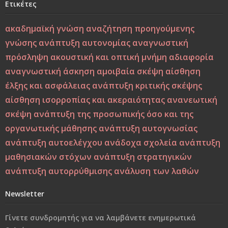
Ετικέτες
Καιρούς: Οικογένεια, Σχολείο και Κοινωνία σε
Φιλοσοφική και Κριτική Προσέγγιση
ακαδημαϊκή γνώση
αναζήτηση προηγούμενης
γνώσης
ανάπτυξη αυτονομίας
αναγνωστική
Εσύ φταις, φώναξε, εσύ!
πρόσληψη
ακουστική και οπτική μνήμη
αδιαφορία
Μεταξύ σφύρας και άκμονος. Η νεότητα της ελπίδας ως
αναγνωστική άσκηση
αμοιβαία σκέψη
αίσθηση
ελπίδα των νέων
έλξης και ασφάλειας
ανάπτυξη κριτικής σκέψης
αίσθηση ισορροπίας και ακεραιότητας
ανανεωτική
Από τη Βιοπαιδαγωγική στη Ζωοπαιδαγωγική;
σκέψη
ανάπτυξη της προσωπικής όσο και της
οργανωτικής μάθησης
ανάπτυξη αυτογνωσίας
Το δέντρο, το πουλί και τα φτερά: Η αλληγορία της
ανάπτυξη αυτοελέγχου
ανάδοχα σχολεία
ανάπτυξη
πίστης στον εαυτό στους ύποπτους καιρούς
μαθησιακών στόχων
ανάπτυξη στρατηγικών
ανάπτυξη αυτορρύθμισης
ανάλυση των λαθών
Η Παιδεία και η Μάθηση υπό το Πρίσμα του Δημήτρη
Λιαντίνη – Ακαδημαϊκή και Υπαρξιακή Επανεξέταση
Newsletter
Η σωματική βία: Η κορυφή του παγόβουνου, οι σιωπηλές
Γίνετε συνδρομητής για να λαμβάνετε ενημερωτικά
μορφές βίας που προμηνύουν το κακό