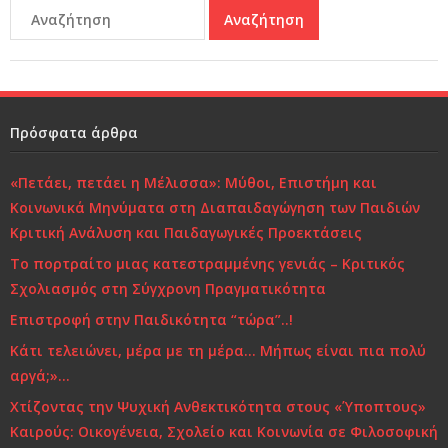
Πρόσφατα άρθρα
«Πετάει, πετάει η Μέλισσα»: Μύθοι, Επιστήμη και
Κοινωνικά Μηνύματα στη Διαπαιδαγώγηση των Παιδιών
Κριτική Ανάλυση και Παιδαγωγικές Προεκτάσεις
Το πορτραίτο μιας κατεστραμμένης γενιάς – Κριτικός
Σχολιασμός στη Σύγχρονη Πραγματικότητα
Επιστροφή στην Παιδικότητα “τώρα”..!
Κάτι τελειώνει, μέρα με τη μέρα… Μήπως είναι πια πολύ
αργά;»…
Χτίζοντας την Ψυχική Ανθεκτικότητα στους «Ύποπτους»
Καιρούς: Οικογένεια, Σχολείο και Κοινωνία σε Φιλοσοφική