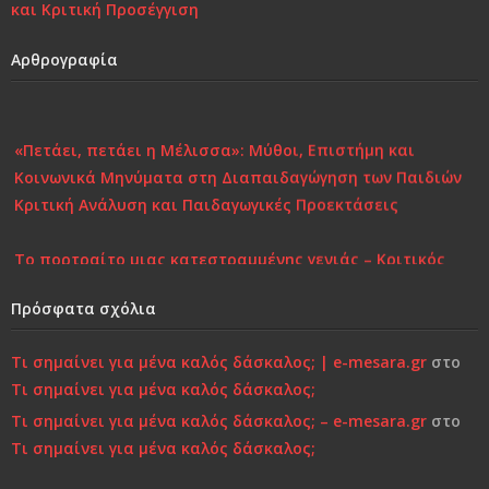
και Κριτική Προσέγγιση
Αρθρογραφία
«Πετάει, πετάει η Μέλισσα»: Μύθοι, Επιστήμη και
Κοινωνικά Μηνύματα στη Διαπαιδαγώγηση των Παιδιών
Κριτική Ανάλυση και Παιδαγωγικές Προεκτάσεις
Το πορτραίτο μιας κατεστραμμένης γενιάς – Κριτικός
Σχολιασμός στη Σύγχρονη Πραγματικότητα
Πρόσφατα σχόλια
Επιστροφή στην Παιδικότητα “τώρα”..!
Τι σημαίνει για μένα καλός δάσκαλος; | e-mesara.gr
στο
Τι σημαίνει για μένα καλός δάσκαλος;
Κάτι τελειώνει, μέρα με τη μέρα… Μήπως είναι πια πολύ
αργά;»…
Τι σημαίνει για μένα καλός δάσκαλος; – e-mesara.gr
στο
Τι σημαίνει για μένα καλός δάσκαλος;
Χτίζοντας την Ψυχική Ανθεκτικότητα στους «Ύποπτους»