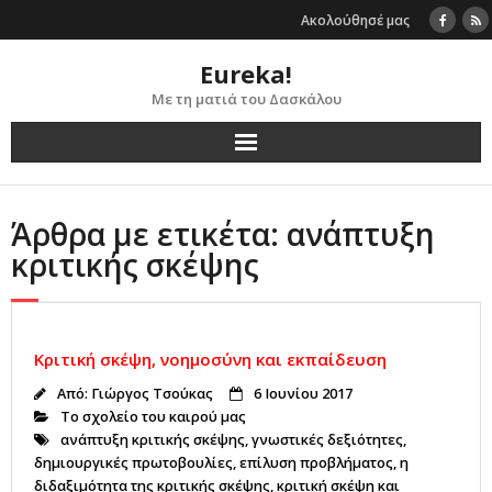
Skip
Ακολούθησέ μας
to
content
Eureka!
Με τη ματιά του Δασκάλου
Άρθρα με ετικέτα: ανάπτυξη
κριτικής σκέψης
Κριτική σκέψη, νοημοσύνη και εκπαίδευση
Από:
Γιώργος Τσούκας
6 Ιουνίου 2017
Το σχολείο του καιρού μας
ανάπτυξη κριτικής σκέψης
,
γνωστικές δεξιότητες
,
δημιουργικές πρωτοβουλίες
,
επίλυση προβλήματος
,
η
διδαξιμότητα της κριτικής σκέψης
,
κριτική σκέψη και