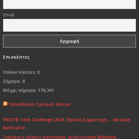
«Δεν φωτιζόμαστε κοιτάζοντας το φως, αλλά
Email
βυθιζόμενοι στο σκοτάδι μας»
Γονικές συμπεριφορές που εμποδίζουν τα παιδιά να
είναι επιτυχημένα
Επισκέπτες
Ναι, θα έφευγα
Online Visitors:
0
Από τη «συμμωρία» στη…«συμμορία»..!
Σήμερα:
8
Μέχρι σήμερα:
176,391
Ο κόσμος μας…
Πανελλήνιο Σχολικό Δίκτυο
Χρόνια Πολλά...
FIRST® Tech Challenge 2026. Πρώτη Συμμετοχή … Μεγάλη
Ελένη Γλύκατζη Αρβελέρ: Η Παιδεία είναι το μόνο
Εμπειρία!
αντίδοτο στην κρίση και ξεκινά από το σπίτι
Γυμνάσιο-Λύκειο Dortmund. Διαδικτυακό Μάθημα.