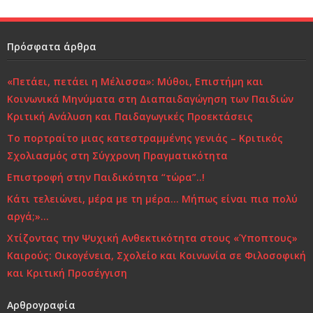
e
te
e
l
b
r
dI
o
n
Πρόσφατα άρθρα
o
«Πετάει, πετάει η Μέλισσα»: Μύθοι, Επιστήμη και
k
Κοινωνικά Μηνύματα στη Διαπαιδαγώγηση των Παιδιών
Κριτική Ανάλυση και Παιδαγωγικές Προεκτάσεις
Το πορτραίτο μιας κατεστραμμένης γενιάς – Κριτικός
Σχολιασμός στη Σύγχρονη Πραγματικότητα
Επιστροφή στην Παιδικότητα “τώρα”..!
Κάτι τελειώνει, μέρα με τη μέρα… Μήπως είναι πια πολύ
αργά;»…
Χτίζοντας την Ψυχική Ανθεκτικότητα στους «Ύποπτους»
Καιρούς: Οικογένεια, Σχολείο και Κοινωνία σε Φιλοσοφική
και Κριτική Προσέγγιση
Αρθρογραφία