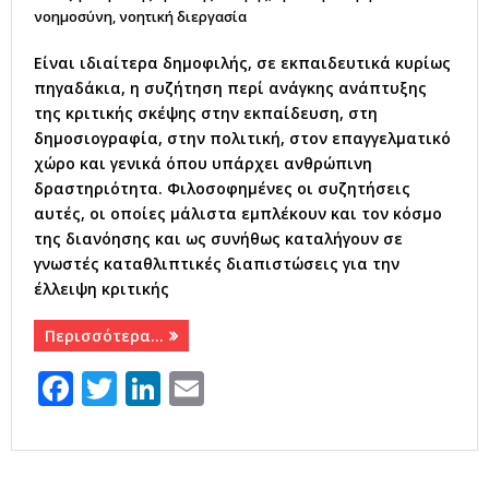
νοημοσύνη
,
νοητική διεργασία
Είναι ιδιαίτερα δημοφιλής, σε εκπαιδευτικά κυρίως
πηγαδάκια, η συζήτηση περί ανάγκης ανάπτυξης
της κριτικής σκέψης στην εκπαίδευση, στη
δημοσιογραφία, στην πολιτική, στον επαγγελματικό
χώρο και γενικά όπου υπάρχει ανθρώπινη
δραστηριότητα. Φιλοσοφημένες οι συζητήσεις
αυτές, οι οποίες μάλιστα εμπλέκουν και τον κόσμο
της διανόησης και ως συνήθως καταλήγουν σε
γνωστές καταθλιπτικές διαπιστώσεις για την
έλλειψη κριτικής
Περισσότερα…
F
T
Li
E
a
w
n
m
c
it
k
ai