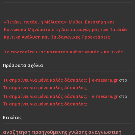
«Πετάει, πετάει η Μέλισσα»: Μύθοι, Επιστήμη και
Κοινωνικά Μηνύματα στη Διαπαιδαγώγηση των Παιδιών
Κριτική Ανάλυση και Παιδαγωγικές Προεκτάσεις
Το πορτραίτο μιας κατεστραμμένης γενιάς – Κριτικός
Σχολιασμός στη Σύγχρονη Πραγματικότητα
Πρόσφατα σχόλια
Επιστροφή στην Παιδικότητα “τώρα”..!
Τι σημαίνει για μένα καλός δάσκαλος; | e-mesara.gr
στο
Τι σημαίνει για μένα καλός δάσκαλος;
Κάτι τελειώνει, μέρα με τη μέρα… Μήπως είναι πια πολύ
αργά;»…
Τι σημαίνει για μένα καλός δάσκαλος; – e-mesara.gr
στο
Τι σημαίνει για μένα καλός δάσκαλος;
Χτίζοντας την Ψυχική Ανθεκτικότητα στους «Ύποπτους»
Ετικέτες
Καιρούς: Οικογένεια, Σχολείο και Κοινωνία σε
Φιλοσοφική και Κριτική Προσέγγιση
αναζήτηση προηγούμενης γνώσης
αναγνωστική