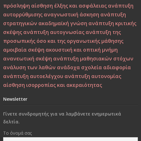
πρόσληψη
αίσθηση έλξης και ασφάλειας
ανάπτυξη
Εσύ φταις, φώναξε, εσύ!
αυτορρύθμισης
αναγνωστική άσκηση
ανάπτυξη
Μεταξύ σφύρας και άκμονος. Η νεότητα της ελπίδας ως
στρατηγικών
ακαδημαϊκή γνώση
ανάπτυξη κριτικής
ελπίδα των νέων
σκέψης
ανάπτυξη αυτογνωσίας
ανάπτυξη της
προσωπικής όσο και της οργανωτικής μάθησης
Από τη Βιοπαιδαγωγική στη Ζωοπαιδαγωγική;
αμοιβαία σκέψη
ακουστική και οπτική μνήμη
ανανεωτική σκέψη
ανάπτυξη μαθησιακών στόχων
Το δέντρο, το πουλί και τα φτερά: Η αλληγορία της
ανάλυση των λαθών
ανάδοχα σχολεία
αδιαφορία
πίστης στον εαυτό στους ύποπτους καιρούς
ανάπτυξη αυτοελέγχου
ανάπτυξη αυτονομίας
αίσθηση ισορροπίας και ακεραιότητας
Η Παιδεία και η Μάθηση υπό το Πρίσμα του Δημήτρη
Λιαντίνη – Ακαδημαϊκή και Υπαρξιακή Επανεξέταση
Newsletter
Η σωματική βία: Η κορυφή του παγόβουνου, οι σιωπηλές
Γίνετε συνδρομητής για να λαμβάνετε ενημερωτικά
μορφές βίας που προμηνύουν το κακό
δελτία.
Στο διάβα της ζωής να φροντίσεις να παραμείνεις
Το όνομά σας
άνθρωπος..!