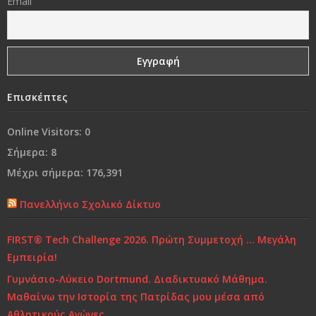
Email
«Δεν φωτιζόμαστε κοιτάζοντας το φως, αλλά
βυθιζόμενοι στο σκοτάδι μας»
Γονικές συμπεριφορές που εμποδίζουν τα παιδιά να
είναι επιτυχημένα
Επισκέπτες
Ναι, θα έφευγα
Online Visitors:
0
Από τη «συμμωρία» στη…«συμμορία»..!
Σήμερα:
8
Μέχρι σήμερα:
176,391
Ο κόσμος μας…
Πανελλήνιο Σχολικό Δίκτυο
Χρόνια Πολλά...
FIRST® Tech Challenge 2026. Πρώτη Συμμετοχή … Μεγάλη
Ελένη Γλύκατζη Αρβελέρ: Η Παιδεία είναι το μόνο
Εμπειρία!
αντίδοτο στην κρίση και ξεκινά από το σπίτι
Γυμνάσιο-Λύκειο Dortmund. Διαδικτυακό Μάθημα.
Μαθαίνω την Ιστορία της Πατρίδας μου μέσα από
Τι και πώς να μαθαίνουμε
Αθλητικούς Αγώνες