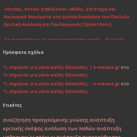
«Πετάει, πετάει η Μέλισσα»: Μύθοι, Επιστήμη και
Κοινωνικά Μηνύματα στη Διαπαιδαγώγηση των Παιδιών
Κριτική Ανάλυση και Παιδαγωγικές Προεκτάσεις
Το πορτραίτο μιας κατεστραμμένης γενιάς – Κριτικός
Σχολιασμός στη Σύγχρονη Πραγματικότητα
Πρόσφατα σχόλια
Επιστροφή στην Παιδικότητα “τώρα”..!
Τι σημαίνει για μένα καλός δάσκαλος; | e-mesara.gr
στο
Τι σημαίνει για μένα καλός δάσκαλος;
Κάτι τελειώνει, μέρα με τη μέρα… Μήπως είναι πια πολύ
Τι σημαίνει για μένα καλός δάσκαλος; – e-mesara.gr
στο
αργά;»…
Τι σημαίνει για μένα καλός δάσκαλος;
Χτίζοντας την Ψυχική Ανθεκτικότητα στους «Ύποπτους»
Ετικέτες
Καιρούς: Οικογένεια, Σχολείο και Κοινωνία σε
Φιλοσοφική και Κριτική Προσέγγιση
αναζήτηση προηγούμενης γνώσης
ανάπτυξη
κριτικής σκέψης
ανάλυση των λαθών
ανάπτυξη
Εσύ φταις, φώναξε, εσύ!