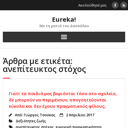
Skip
Ακολούθησέ μας
to
content
Eureka!
Με τη ματιά του Δασκάλου
Άρθρα με ετικέτα:
ανεπίτευκτος στόχος
Γιατί τα παιδιά μας βαριόνται τόσο στο σχολείο,
δε μπορούν να περιμένουν, απογοητεύονται
εύκολα και δεν έχουν πραγματικούς φίλους;
Από:
Γιώργος Τσούκας
2 Απριλίου 2017
Δεξιότητες ζωής
ανεπίτευκτος στόχος
,
εικονική πραγματικότητα
,