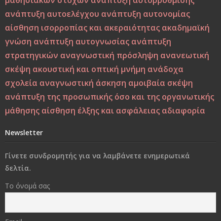
μαθησιακών στόχων
ανάπτυξη αυτορρύθμισης
Μεταξύ σφύρας και άκμονος. Η νεότητα της ελπίδας ως
ανάπτυξη αυτοελέγχου
ανάπτυξη αυτονομίας
ελπίδα των νέων
αίσθηση ισορροπίας και ακεραιότητας
ακαδημαϊκή
γνώση
ανάπτυξη αυτογνωσίας
ανάπτυξη
Από τη Βιοπαιδαγωγική στη Ζωοπαιδαγωγική;
στρατηγικών
αναγνωστική πρόσληψη
ανανεωτική
σκέψη
ακουστική και οπτική μνήμη
ανάδοχα
Το δέντρο, το πουλί και τα φτερά: Η αλληγορία της
σχολεία
αναγνωστική άσκηση
αμοιβαία σκέψη
πίστης στον εαυτό στους ύποπτους καιρούς
ανάπτυξη της προσωπικής όσο και της οργανωτικής
μάθησης
αίσθηση έλξης και ασφάλειας
αδιαφορία
Η Παιδεία και η Μάθηση υπό το Πρίσμα του Δημήτρη
Λιαντίνη – Ακαδημαϊκή και Υπαρξιακή Επανεξέταση
Newsletter
Η σωματική βία: Η κορυφή του παγόβουνου, οι σιωπηλές
Γίνετε συνδρομητής για να λαμβάνετε ενημερωτικά
μορφές βίας που προμηνύουν το κακό
δελτία.
Στο διάβα της ζωής να φροντίσεις να παραμείνεις
Το όνομά σας
άνθρωπος..!