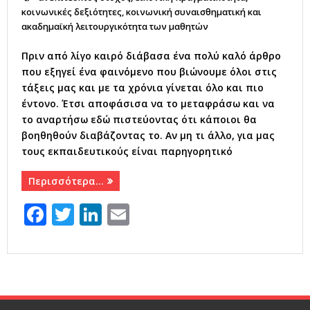
κοινωνικές δεξιότητες
,
κοινωνική συναισθηματική και
ακαδημαϊκή λειτουργικότητα των μαθητών
Πριν από λίγο καιρό διάβασα ένα πολύ καλό άρθρο
που εξηγεί ένα φαινόμενο που βιώνουμε όλοι στις
τάξεις μας και με τα χρόνια γίνεται όλο και πιο
έντονο. Έτσι αποφάσισα να το μεταφράσω και να
το αναρτήσω εδώ πιστεύοντας ότι κάποιοι θα
βοηθηθούν διαβάζοντας το. Αν μη τι άλλο, για μας
τους εκπαιδευτικούς είναι παρηγορητικό
Περισσότερα…
F
T
Li
E
a
w
n
m
c
it
k
ai
e
te
e
l
b
r
dI