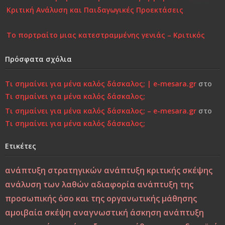
Κριτική Ανάλυση και Παιδαγωγικές Προεκτάσεις
Το πορτραίτο μιας κατεστραμμένης γενιάς – Κριτικός
Σχολιασμός στη Σύγχρονη Πραγματικότητα
Πρόσφατα σχόλια
Επιστροφή στην Παιδικότητα “τώρα”..!
Τι σημαίνει για μένα καλός δάσκαλος; | e-mesara.gr
στο
Κάτι τελειώνει, μέρα με τη μέρα… Μήπως είναι πια πολύ
Τι σημαίνει για μένα καλός δάσκαλος;
αργά;»…
Τι σημαίνει για μένα καλός δάσκαλος; – e-mesara.gr
στο
Τι σημαίνει για μένα καλός δάσκαλος;
Χτίζοντας την Ψυχική Ανθεκτικότητα στους «Ύποπτους»
Καιρούς: Οικογένεια, Σχολείο και Κοινωνία σε
Ετικέτες
Φιλοσοφική και Κριτική Προσέγγιση
ανάπτυξη στρατηγικών
ανάπτυξη κριτικής σκέψης
Εσύ φταις, φώναξε, εσύ!
ανάλυση των λαθών
αδιαφορία
ανάπτυξη της
προσωπικής όσο και της οργανωτικής μάθησης
Μεταξύ σφύρας και άκμονος. Η νεότητα της ελπίδας ως
αμοιβαία σκέψη
αναγνωστική άσκηση
ανάπτυξη
ελπίδα των νέων