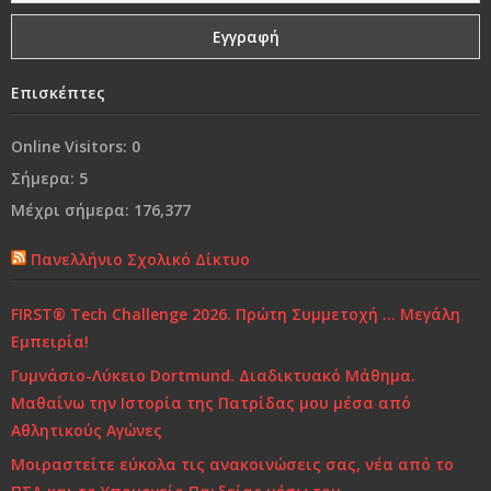
Γονικές συμπεριφορές που εμποδίζουν τα παιδιά να
είναι επιτυχημένα
Επισκέπτες
Ναι, θα έφευγα
Online Visitors:
0
Από τη «συμμωρία» στη…«συμμορία»..!
Σήμερα:
5
Μέχρι σήμερα:
176,377
Ο κόσμος μας…
Πανελλήνιο Σχολικό Δίκτυο
Χρόνια Πολλά...
FIRST® Tech Challenge 2026. Πρώτη Συμμετοχή … Μεγάλη
Ελένη Γλύκατζη Αρβελέρ: Η Παιδεία είναι το μόνο
Εμπειρία!
αντίδοτο στην κρίση και ξεκινά από το σπίτι
Γυμνάσιο-Λύκειο Dortmund. Διαδικτυακό Μάθημα.
Τι και πώς να μαθαίνουμε
Μαθαίνω την Ιστορία της Πατρίδας μου μέσα από
Αθλητικούς Αγώνες
Μοιραστείτε εύκολα τις ανακοινώσεις σας, νέα από το