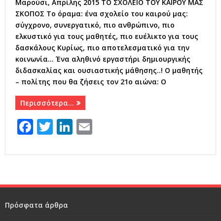
Μαρούσι, Απρίλης 2015 ΤΟ ΣΧΟΛΕΙΟ ΤΟΥ ΚΑΙΡΟΥ ΜΑΣ
ΣΚΟΠΟΣ Το όραμα: ένα σχολείο του καιρού μας:
σύγχρονο, συνεργατικό, πιο ανθρώπινο, πιο
ελκυστικό για τους μαθητές, πιο ευέλικτο για τους
δασκάλους Κυρίως, πιο αποτελεσματικό για την
κοινωνία… Ένα αληθινό εργαστήρι δημιουργικής
διδασκαλίας και ουσιαστικής μάθησης..! Ο μαθητής
– πολίτης που θα ζήσεις τον 21ο αιώνα: Ο
Περισσότερα…
F
T
Li
E
a
w
n
m
c
it
k
ai
e
te
e
l
b
r
dI
o
n
Πρόσφατα άρθρα