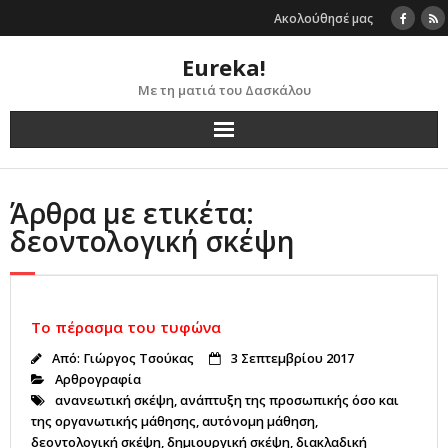
Skip
Ακολούθησέ μας
to
content
Eureka!
Με τη ματιά του Δασκάλου
Άρθρα με ετικέτα:
δεοντολογική σκέψη
Το πέρασμα του τυφώνα
Από:
Γιώργος Τσούκας
3 Σεπτεμβρίου 2017
Αρθρογραφία
ανανεωτική σκέψη
,
ανάπτυξη της προσωπικής όσο και
της οργανωτικής μάθησης
,
αυτόνομη μάθηση
,
δεοντολογική σκέψη
,
δημιουργική σκέψη
,
διακλαδική