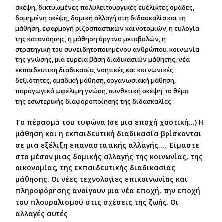
σκέψη
,
δικτυωμένες πολυλειτουργικές ευέλικτες ομάδες
,
δομημένη σκέψη
,
δομική αλλαγή στη διδασκαλία και τη
μάθηση
,
εφαρμογή ριζοσπαστικών καινοτομιών
,
η ευλογία
της κατανόησης
,
η μάθηση όργανο μεταβολών
,
η
στρατηγική του συνειδητοποιημένου ανθρώπου
,
κοινωνία
της γνώσης
,
μια ευρεία βάση διαδικασιών μάθησης
,
νέα
εκπαιδευτική διαδικασία
,
νοητικές και κοινωνικές
δεξιότητες
,
ομαδική μάθηση
,
οργανωσιακή μάθηση
,
παραγωγικά ωφέλιμη γνώση
,
συνθετική σκέψη
,
το θέμα
της εσωτερικής διαφοροποίησης της διδασκαλίας
Το πέρασμα του τυφώνα (σε μια εποχή χαοτική…) Η
μάθηση και η εκπαιδευτική διαδικασία βρίσκονται
σε μια εξέλιξη επαναστατικής αλλαγής…., Είμαστε
στο μέσον μιας δομικής αλλαγής της κοινωνίας, της
οικονομίας, της εκπαιδευτικής διαδικασίας
μάθησης. Οι νέες τεχνολογίες επικοινωνίας και
πληροφόρησης ανοίγουν μια νέα εποχή, την εποχή
του πλουραλισμού στις σχέσεις της ζωής, Οι
αλλαγές αυτές