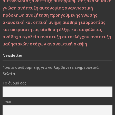
αυτογνωσίας
ανάπτυξη αυτορρύθμισης
ακαδημαϊκή
γνώση
ανάπτυξη αυτονομίας
αναγνωστική
Από τη Βιοπαιδαγωγική στη Ζωοπαιδαγωγική;
πρόσληψη
αναζήτηση προηγούμενης γνώσης
ακουστική και οπτική μνήμη
αίσθηση ισορροπίας
Το δέντρο, το πουλί και τα φτερά: Η αλληγορία της
και ακεραιότητας
αίσθηση έλξης και ασφάλειας
πίστης στον εαυτό στους ύποπτους καιρούς
ανάδοχα σχολεία
ανάπτυξη αυτοελέγχου
ανάπτυξη
Η Παιδεία και η Μάθηση υπό το Πρίσμα του Δημήτρη
μαθησιακών στόχων
ανανεωτική σκέψη
Λιαντίνη – Ακαδημαϊκή και Υπαρξιακή Επανεξέταση
Newsletter
Η σωματική βία: Η κορυφή του παγόβουνου, οι σιωπηλές
Γίνετε συνδρομητής για να λαμβάνετε ενημερωτικά
μορφές βίας που προμηνύουν το κακό
δελτία.
Στο διάβα της ζωής να φροντίσεις να παραμείνεις
Το όνομά σας
άνθρωπος..!
«Δεν φωτιζόμαστε κοιτάζοντας το φως, αλλά
Email
βυθιζόμενοι στο σκοτάδι μας»