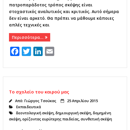
πατροπαράδοτος τρόπος σκέψης είναι
στοχαστικός αναλυτικός και κριτικός. Αυτό σήμερα
δεν είναι αρκετό. Θα πρέπει να μάθουμε κάποιες
απλές τεχνικές και
Περισσότερα…
F
T
Li
E
a
w
n
m
c
it
k
ai
e
te
e
l
b
r
dI
Το σχολείο του καιρού μας
o
n
Από:
Γιώργος Τσούκας
25 Απριλίου 2015
o
Εκπαιδευτικά
k
δεοντολογική σκέψη
,
δημιουργική σκέψη
,
δομημένη
σκέψη
,
ορίζοντας ευρύτερης παιδείας
,
συνθετική σκέψη