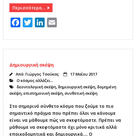
Περισσότερα…
F
T
Li
E
a
w
n
m
c
it
k
ai
e
te
e
l
b
r
dI
Δημιουργική σκέψη
o
n
Από:
Γιώργος Τσούκας
17 Μαΐου 2017
o
Ο κόσμος αλλάζει...
k
δεοντολογική σκέψη
,
δημιουργική σκέψη
,
δομημένη
σκέψη
,
επιστημονική σκέψη
,
συνθετική σκέψη
Στο σημερινό σύνθετο κόσμο που ζούμε το πιο
σημαντικό πράγμα που πρέπει όλοι να κάνουμε
είναι να μάθουμε πώς να σκεφτόμαστε. Πρέπει να
μάθουμε να σκεφτόμαστε όχι μόνο κριτικά αλλά
εποικοδομητικά και δημιουργικά…. Ο