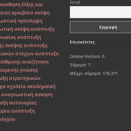
Email
αίσθηση έλξης και
ειας
αμοιβαία σκέψη
ωστική πρόσληψη
ωτική σκέψη
ανάπτυξη
νωσίας
ανάπτυξη
Επισκέπτες
ής σκέψης
ανάπτυξη
ιακών στόχων
ανάπτυξη
Online Visitors:
0
ρύθμισης
αναζήτηση
Σήμερα:
7
ούμενης γνώσης
Μέχρι σήμερα:
176,371
υξη στρατηγικών
χα σχολεία
ακαδημαϊκή
η
αναγνωστική άσκηση
υξη αυτονομίας
ορία
ανάπτυξη
λέγχου