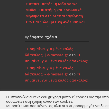
«Πετάει, πετάει η Μέλισσα»:
Μύθοι, Επιστήμη και Κοινωνικά
Μηνύματα στη Διαπαιδαγώγηση
των Παιδιών Κριτική Ανάλυση και
Παιδαγωγικές Προεκτάσεις
Πρόσφατα σχόλια
Το πορτραίτο μιας
κατεστραμμένης γενιάς – Κριτικός
Τι σημαίνει για μένα καλός
Σχολιασμός στη Σύγχρονη
δάσκαλος; | e-mesara.gr
στο
Τι
Πραγματικότητα
σημαίνει για μένα καλός δάσκαλος;
Τι σημαίνει για μένα καλός
Επιστροφή στην Παιδικότητα
δάσκαλος; – e-mesara.gr
στο
Τι
“τώρα”..!
σημαίνει για μένα καλός δάσκαλος;
Κάτι τελειώνει, μέρα με τη μέρα…
Μήπως είναι πια πολύ αργά;»…
Η ιστοσελίδα eureka.edu.gr χρησιμοποιεί cookies για την απ
Ποιοι ε
συναινείτε στη χρήση όλων των cookies.
Χτίζοντας την Ψυχική
Μπορείτε ωστόσο κάνοντας κλικ στο «Προσαρμογή» να δώσετ