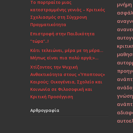
Το πορτραίτο μιας
μνήμη
κατεστραμμένης γενιάς – Κριτικός
ασφάλ
Σχολιασμός στη Σύγχρονη
αναγν
Πραγματικότητα
ανανε
Επιστροφή στην Παιδικότητα
αυτογ
“τώρα”..!
κριτικ
Κάτι τελειώνει, μέρα με τη μέρα…
μαθησ
Μήπως είναι πια πολύ αργά;»…
αυτορ
Χτίζοντας την Ψυχική
προηγ
Ανθεκτικότητα στους «Ύποπτους»
ανάπτ
Καιρούς: Οικογένεια, Σχολείο και
ανάδο
Κοινωνία σε Φιλοσοφική και
γνώσ
Κριτική Προσέγγιση
ανάπτ
Αρθρογραφία
αδιαφ
αυτοε