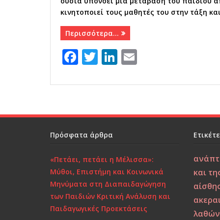
ουσία υπονοεί μια μετάβαση του παιδιού απ
κινητοποιεί τους μαθητές του στην τάξη κα
Περισσότερα…
F
T
Li
E
a
w
n
m
c
it
k
ai
e
te
e
l
b
r
dI
o
n
Πρόσφατα άρθρα
Ετικέτ
o
ανάπτ
«Πετάει, πετάει η Μέλισσα»:
k
Μύθοι, Επιστήμη και Κοινωνικά
και τη
Μηνύματα στη Διαπαιδαγώγηση
αίσθη
των Παιδιών Κριτική Ανάλυση και
ακερα
Παιδαγωγικές Προεκτάσεις
λαθώ