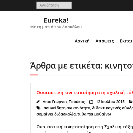
Skip
to
content
Eureka!
Με τη ματιά του Δασκάλου
Αρχική
Απόψεις
Εκπαι
Άρθρα με ετικέτα: κινητ
Ουσιαστική κινητοποίηση στη σχολική τά
Από:
Γιώργος Τσούκας
12 Ιουλίου 2015
ασυνείδητη ανικανότητα
,
διδακτικογενές σύνδ
σημαίνει διδασκαλία
,
τι θα πει μαθαίνω
Ουσιαστική κινητοποίηση στη Σχολική τάξη