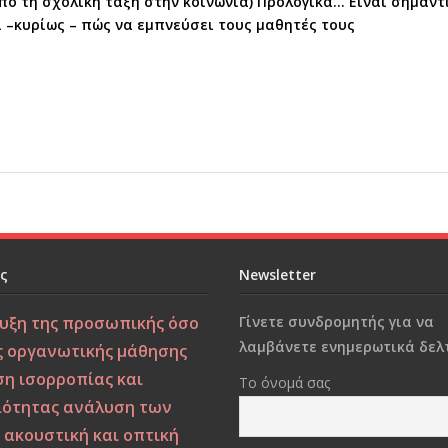
ό τη σχολική τάξη στην κοινωνία) Προλογικά… Είναι σημαντι
ι –κυρίως – πώς να εμπνεύσει τους μαθητές τους
ες
Newsletter
υξη της προσωπικής όσο
Γίνετε συνδρομητής για να
λαμβάνετε ενημερωτικά δελτ
ς οργανωτικής μάθησης
ση ισορροπίας και
Το όνομά σας
ιότητας
ανάλυση των
ν
ακουστική και οπτική