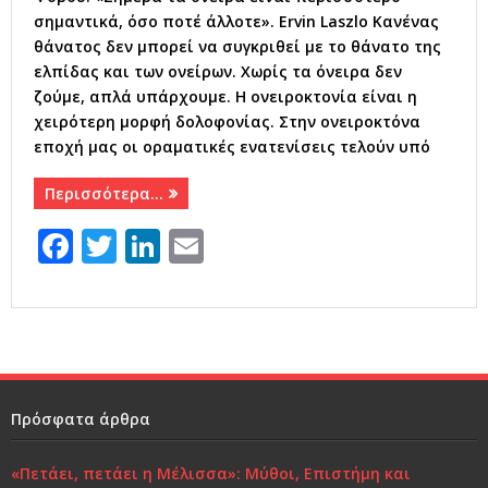
σημαντικά, όσο ποτέ άλλοτε». Ervin Laszlo Κανένας
θάνατος δεν μπορεί να συγκριθεί με το θάνατο της
ελπίδας και των ονείρων. Χωρίς τα όνειρα δεν
ζούμε, απλά υπάρχουμε. Η ονειροκτονία είναι η
χειρότερη μορφή δολοφονίας. Στην ονειροκτόνα
εποχή μας οι οραματικές ενατενίσεις τελούν υπό
Περισσότερα…
F
T
Li
E
a
w
n
m
c
it
k
ai
e
te
e
l
b
r
dI
o
n
Πρόσφατα άρθρα
o
«Πετάει, πετάει η Μέλισσα»: Μύθοι, Επιστήμη και