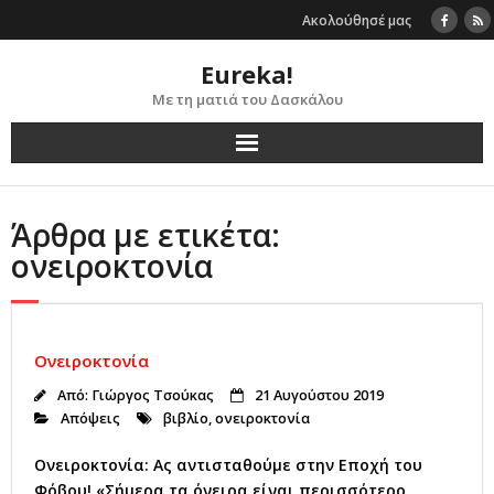
Skip
Ακολούθησέ μας
to
content
Eureka!
Με τη ματιά του Δασκάλου
Άρθρα με ετικέτα:
ονειροκτονία
Ονειροκτονία
Από:
Γιώργος Τσούκας
21 Αυγούστου 2019
Απόψεις
βιβλίο
,
ονειροκτονία
Ονειροκτονία: Ας αντισταθούμε στην Εποχή του
Φόβου! «Σήμερα τα όνειρα είναι περισσότερο