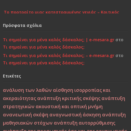
Το πορτραίτο μιας κατεστραμμένης γενιάς – Κριτικός
Σχολιασμός στη Σύγχρονη Πραγματικότητα
Πρόσφατα σχόλια
Επιστροφή στην Παιδικότητα “τώρα”..!
Τι σημαίνει για μένα καλός δάσκαλος; | e-mesara.gr
στο
Τι σημαίνει για μένα καλός δάσκαλος;
Κάτι τελειώνει, μέρα με τη μέρα… Μήπως είναι πια πολύ
αργά;»…
Τι σημαίνει για μένα καλός δάσκαλος; – e-mesara.gr
στο
Τι σημαίνει για μένα καλός δάσκαλος;
Χτίζοντας την Ψυχική Ανθεκτικότητα στους «Ύποπτους»
Ετικέτες
Καιρούς: Οικογένεια, Σχολείο και Κοινωνία σε
Φιλοσοφική και Κριτική Προσέγγιση
ανάλυση των λαθών
αίσθηση ισορροπίας και
ακεραιότητας
ανάπτυξη κριτικής σκέψης
ανάπτυξη
Εσύ φταις, φώναξε, εσύ!
στρατηγικών
ακουστική και οπτική μνήμη
Μεταξύ σφύρας και άκμονος. Η νεότητα της ελπίδας ως
ανανεωτική σκέψη
αναγνωστική άσκηση
ανάπτυξη
ελπίδα των νέων
μαθησιακών στόχων
ανάπτυξη αυτορρύθμισης