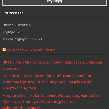
είναι επιτυχημένα
Επισκέπτες
Ναι, θα έφευγα
Online Visitors:
0
Από τη «συμμωρία» στη…«συμμορία»..!
Σήμερα:
2
Μέχρι σήμερα:
176,374
Ο κόσμος μας…
Πανελλήνιο Σχολικό Δίκτυο
Χρόνια Πολλά...
FIRST® Tech Challenge 2026. Πρώτη Συμμετοχή … Μεγάλη
Ελένη Γλύκατζη Αρβελέρ: Η Παιδεία είναι το μόνο
Εμπειρία!
αντίδοτο στην κρίση και ξεκινά από το σπίτι
Γυμνάσιο-Λύκειο Dortmund. Διαδικτυακό Μάθημα.
Μαθαίνω την Ιστορία της Πατρίδας μου μέσα από
Τι και πώς να μαθαίνουμε
Αθλητικούς Αγώνες
Μοιραστείτε εύκολα τις ανακοινώσεις σας, νέα από το
ΠΣΔ και το Υπουργείο Παιδείας μέσω του
webmail.sch.gr/express