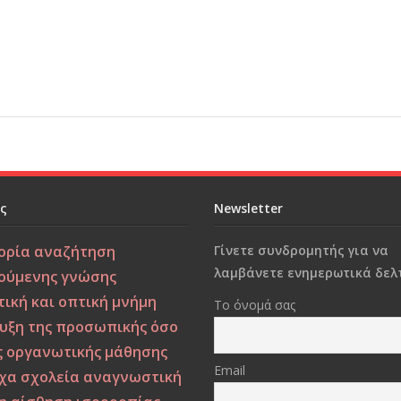
ες
Newsletter
ορία
αναζήτηση
Γίνετε συνδρομητής για να
λαμβάνετε ενημερωτικά δελτ
ούμενης γνώσης
ική και οπτική μνήμη
Το όνομά σας
υξη της προσωπικής όσο
ς οργανωτικής μάθησης
Email
χα σχολεία
αναγνωστική