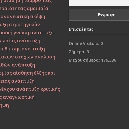
η
αίσθηση ισορροπίας
κεραιότητας
αμοιβαία
ανανεωτική σκέψη
υξη στρατηγικών
Επισκέπτες
μαϊκή γνώση
ανάπτυξη
νωσίας
ανάπτυξη
Online Visitors:
0
ρύθμισης
ανάπτυξη
Σήμερα:
3
ιακών στόχων
ανάλυση
Μέχρι σήμερα:
176,386
αθών
ανάπτυξη
ομίας
αίσθηση έλξης και
ειας
ανάπτυξη
λέγχου
ανάπτυξη κριτικής
ς
αναγνωστική
ηψη