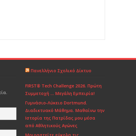
Πανελλήνιο Σχολικό Δίκτυο
FIRST® Tech Challenge 2026. Πρώτη
ία.
Συμμετοχή … Μεγάλη Εμπειρία!
Γυμνάσιο-Λύκειο Dortmund.
Διαδικτυακό Μάθημα. Μαθαίνω την
Ιστορία της Πατρίδας μου μέσα
από Αθλητικούς Αγώνες
Μοιραστείτε εύκολα τις