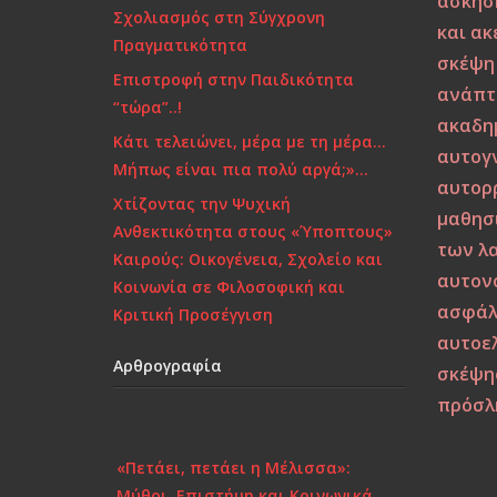
άσκησ
Σχολιασμός στη Σύγχρονη
και α
Πραγματικότητα
σκέψη
Επιστροφή στην Παιδικότητα
ανάπτ
“τώρα”..!
ακαδη
Κάτι τελειώνει, μέρα με τη μέρα…
αυτογ
Μήπως είναι πια πολύ αργά;»…
αυτορ
Χτίζοντας την Ψυχική
μαθησ
Ανθεκτικότητα στους «Ύποπτους»
των λ
Καιρούς: Οικογένεια, Σχολείο και
αυτον
Κοινωνία σε Φιλοσοφική και
ασφάλ
Κριτική Προσέγγιση
αυτοε
Αρθρογραφία
σκέψη
πρόσλ
«Πετάει, πετάει η Μέλισσα»:
Μύθοι, Επιστήμη και Κοινωνικά