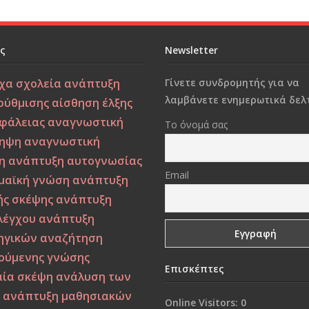
ες
Newsletter
χα σχολεία
ανάπτυξη
Γίνετε συνδρομητής για να
λαμβάνετε ενημερωτικά δελτ
ρύθμισης
αίσθηση έλξης
σφάλειας
αναγνωστική
Το όνομά σας
ηψη
αναγνωστική
η
ανάπτυξη αυτογνωσίας
Email
μαϊκή γνώση
ανάπτυξη
ής σκέψης
ανάπτυξη
λέγχου
ανάπτυξη
ηγικών
αναζήτηση
ούμενης γνώσης
Επισκέπτες
αία σκέψη
ανάλυση των
ν
ανάπτυξη μαθησιακών
Online Visitors:
0