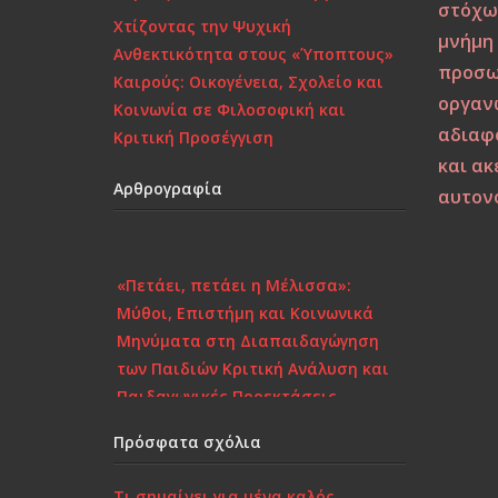
στόχω
Χτίζοντας την Ψυχική
μνήμη
Ανθεκτικότητα στους «Ύποπτους»
προσω
Καιρούς: Οικογένεια, Σχολείο και
οργαν
Κοινωνία σε Φιλοσοφική και
αδιαφ
Κριτική Προσέγγιση
και α
Αρθρογραφία
αυτον
«Πετάει, πετάει η Μέλισσα»:
Μύθοι, Επιστήμη και Κοινωνικά
Μηνύματα στη Διαπαιδαγώγηση
των Παιδιών Κριτική Ανάλυση και
Παιδαγωγικές Προεκτάσεις
Το πορτραίτο μιας
Πρόσφατα σχόλια
κατεστραμμένης γενιάς – Κριτικός
Σχολιασμός στη Σύγχρονη
Τι σημαίνει για μένα καλός