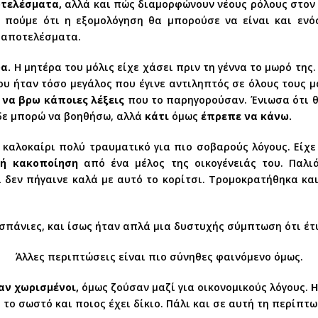
οτελέσματα,
αλλά και πώς διαμορφώνουν νέους ρόλους στον 
 πούμε ότι η εξομολόγηση θα μπορούσε να είναι και ενός
ά αποτελέσματα.
α.
Η μητέρα του μόλις είχε χάσει πριν τη γέννα το μωρό της
ου ήταν τόσο μεγάλος που έγινε αντιληπτός σε όλους τους μ
να βρω κάποιες λέξεις
που το παρηγορούσαν. Ένιωσα ότι θ
 δε μπορώ να βοηθήσω, αλλά
κάτι
όμως
έπρεπε να κάνω.
καλοκαίρι πολύ τραυματικό για πιο σοβαρούς λόγους. Είχε
ή κακοποίηση
από ένα μέλος της οικογένειάς του. Παλιά
ι δεν πήγαινε καλά με αυτό το κορίτσι. Τρομοκρατήθηκα κ
πάνιες, και ίσως ήταν απλά μια δυστυχής σύμπτωση ότι έτ
Άλλες περιπτώσεις είναι πιο σύνηθες φαινόμενο όμως.
αν χωρισμένοι,
όμως ζούσαν μαζί για οικονομικούς λόγους.
Η
 το σωστό και ποιος έχει δίκιο. Πάλι και σε αυτή τη περίπτ