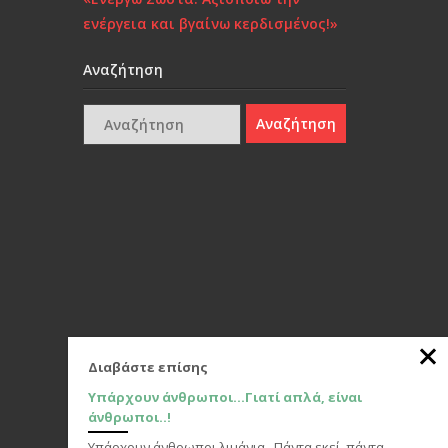
ενέργεια και βγαίνω κερδισμένος!»
Αναζήτηση
Διαβάστε επίσης
Υπάρχουν άνθρωποι…Γιατί απλά, είναι
άνθρωποι..!
Υπάρχουν άνθρωποι λιμάνια...Πάντα εκεί, πάντα