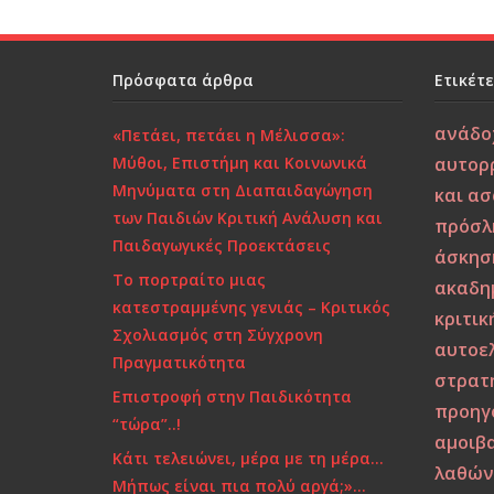
o
n
o
k
Πρόσφατα άρθρα
Ετικέτ
ανάδο
«Πετάει, πετάει η Μέλισσα»:
Μύθοι, Επιστήμη και Κοινωνικά
αυτορ
Μηνύματα στη Διαπαιδαγώγηση
και α
των Παιδιών Κριτική Ανάλυση και
πρόσλ
Παιδαγωγικές Προεκτάσεις
άσκησ
Το πορτραίτο μιας
ακαδη
κατεστραμμένης γενιάς – Κριτικός
κριτικ
Σχολιασμός στη Σύγχρονη
αυτοε
Πραγματικότητα
στρατ
Επιστροφή στην Παιδικότητα
προηγ
“τώρα”..!
αμοιβ
Κάτι τελειώνει, μέρα με τη μέρα…
λαθώ
Μήπως είναι πια πολύ αργά;»…