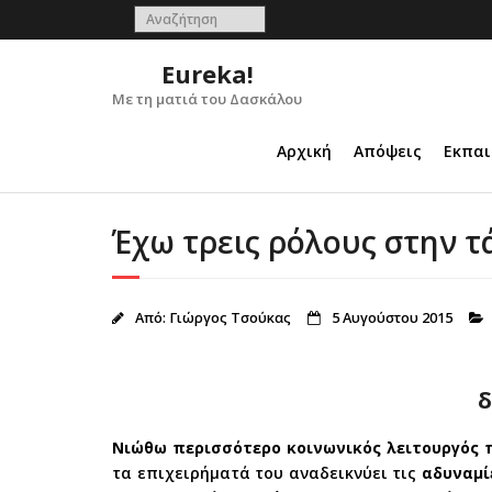
Skip
to
content
Eureka!
Με τη ματιά του Δασκάλου
Αρχική
Απόψεις
Εκπαι
Έχω τρεις ρόλους στην τ
Από:
Γιώργος Τσούκας
5 Αυγούστου 2015
δ
Νιώθω περισσότερο κοινωνικός λειτουργός
τα επιχειρήματά του αναδεικνύει τις
αδυναμί