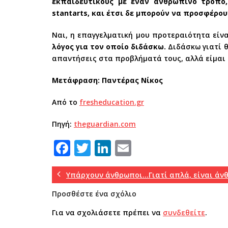
εκπαιδευτικούς με έναν ανθρώπινο τρόπο
stantarts, και έτσι δε μπορούν να προσφέρο
Ναι, η επαγγελματική μου προτεραιότητα είνα
λόγος για τον οποίο διδάσκω.
Διδάσκω γιατί θ
απαντήσεις στα προβλήματά τους, αλλά είμαι 
Μετάφραση: Παντέρας Νίκος
Από το
fresheducation.gr
Πηγή:
theguardian.com
F
T
Li
E
a
w
n
m
c
it
k
ai
Υπάρχουν άνθρωποι…Γιατί απλά, είναι άνθ
e
te
e
l
Προσθέστε ένα σχόλιο
b
r
dI
Για να σχολιάσετε πρέπει να
συνδεθείτε
.