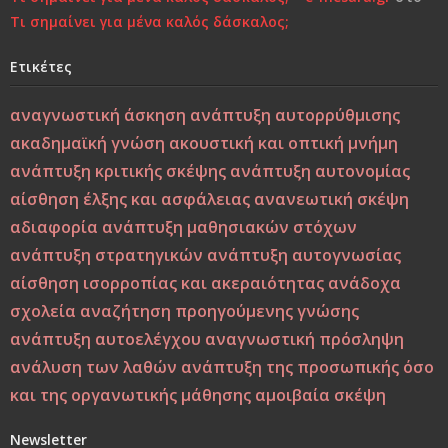
Τι σημαίνει για μένα καλός δάσκαλος;
Χτίζοντας την Ψυχική Ανθεκτικότητα στους «Ύποπτους»
Καιρούς: Οικογένεια, Σχολείο και Κοινωνία σε
Ετικέτες
Φιλοσοφική και Κριτική Προσέγγιση
αναγνωστική άσκηση
ανάπτυξη αυτορρύθμισης
Εσύ φταις, φώναξε, εσύ!
ακαδημαϊκή γνώση
ακουστική και οπτική μνήμη
ανάπτυξη κριτικής σκέψης
ανάπτυξη αυτονομίας
Μεταξύ σφύρας και άκμονος. Η νεότητα της ελπίδας ως
αίσθηση έλξης και ασφάλειας
ανανεωτική σκέψη
ελπίδα των νέων
αδιαφορία
ανάπτυξη μαθησιακών στόχων
ανάπτυξη στρατηγικών
ανάπτυξη αυτογνωσίας
Από τη Βιοπαιδαγωγική στη Ζωοπαιδαγωγική;
αίσθηση ισορροπίας και ακεραιότητας
ανάδοχα
σχολεία
αναζήτηση προηγούμενης γνώσης
Το δέντρο, το πουλί και τα φτερά: Η αλληγορία της
ανάπτυξη αυτοελέγχου
αναγνωστική πρόσληψη
πίστης στον εαυτό στους ύποπτους καιρούς
ανάλυση των λαθών
ανάπτυξη της προσωπικής όσο
Η Παιδεία και η Μάθηση υπό το Πρίσμα του Δημήτρη
και της οργανωτικής μάθησης
αμοιβαία σκέψη
Λιαντίνη – Ακαδημαϊκή και Υπαρξιακή Επανεξέταση
Newsletter