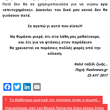
Ποτέ δεν θα σε χρησιμοποιούσα για να νιώσω
εγώ
«επιτυχημένος». Δεκανίκι του δικό μου κενού δεν θα
γινόσουν ποτέ.
Σε αγαπώ γι αυτό που είσαι!!!
Να θυμάσαι μικρέ, ότι στα λάθη μας μαθαίνουμε,
και ότι για να φτάσεις στον παράδεισο
θα χρειαστεί να περάσεις πολλές φορές από την
κόλαση.
Καλό ταξίδι ζωής…
Πηγή: flashnews.gr
25 ΑΥΓ 2017
F
T
Li
E
a
w
n
m
c
it
k
ai
Το βαθύτερο μυστικό της ποίησης είναι η σιωπή…
Ονειρεύομαι σαν τον Μικρό Πρίγκιπα έναν κόσμο όπου