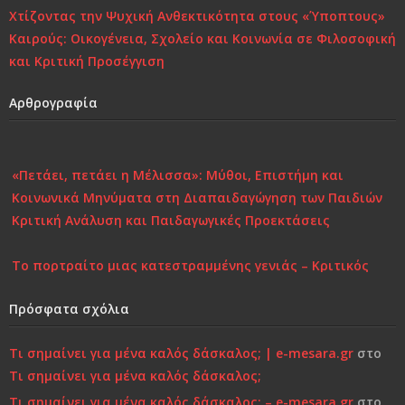
Χτίζοντας την Ψυχική Ανθεκτικότητα στους «Ύποπτους»
Καιρούς: Οικογένεια, Σχολείο και Κοινωνία σε Φιλοσοφική
και Κριτική Προσέγγιση
Αρθρογραφία
«Πετάει, πετάει η Μέλισσα»: Μύθοι, Επιστήμη και
Κοινωνικά Μηνύματα στη Διαπαιδαγώγηση των Παιδιών
Κριτική Ανάλυση και Παιδαγωγικές Προεκτάσεις
Το πορτραίτο μιας κατεστραμμένης γενιάς – Κριτικός
Σχολιασμός στη Σύγχρονη Πραγματικότητα
Πρόσφατα σχόλια
Επιστροφή στην Παιδικότητα “τώρα”..!
Τι σημαίνει για μένα καλός δάσκαλος; | e-mesara.gr
στο
Κάτι τελειώνει, μέρα με τη μέρα… Μήπως είναι πια πολύ
Τι σημαίνει για μένα καλός δάσκαλος;
αργά;»…
Τι σημαίνει για μένα καλός δάσκαλος; – e-mesara.gr
στο