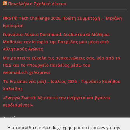
Πανελλήνιο Σχολικό Δίκτυο
Χρόνια Πολλά...
FIRST® Tech Challenge 2026. Πρώτη Συμμετοχή … Μεγάλη
Ελένη Γλύκατζη Αρβελέρ: Η Παιδεία είναι το μόνο
Εμπειρία!
αντίδοτο στην κρίση και ξεκινά από το σπίτι
Γυμνάσιο-Λύκειο Dortmund. Διαδικτυακό Μάθημα.
Τι και πώς να μαθαίνουμε
Μαθαίνω την Ιστορία της Πατρίδας μου μέσα από
Αθλητικούς Αγώνες
Μοιραστείτε εύκολα τις ανακοινώσεις σας, νέα από το
ΠΣΔ και το Υπουργείο Παιδείας μέσω του
webmail.sch.gr/express
Τα Erasmus νέα μας! – Ιούλιος 2026 – Γυμνάσιο Κανήθου
Χαλκίδας
«Ενεργώ Σωστά: Αξιοποιώ την ενέργεια και βγαίνω
κερδισμένος!»
Αναζήτηση
Η ιστοσελίδα eureka.edu.gr χρησιμοποιεί cookies για την