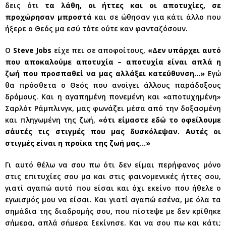
δεις ότι
τα λάθη, οι ήττες και οι αποτυχίες, σε
προχώρησαν μπροστά
και σε ώθησαν για κάτι άλλο που
ήξερε ο Θεός μα εσύ τότε ούτε καν φανταζόσουν.
Ο
Steve Jobs
είχε πει σε αποφοίτους,
«Δεν υπάρχει αυτό
που αποκαλούμε αποτυχία – αποτυχία είναι απλά η
ζωή που προσπαθεί να μας αλλάξει κατεύθυνση…»
Εγώ
θα πρόσθετα ο Θεός που ανοίγει άλλους παράδοξους
δρόμους. Και η αγαπημένη πονεμένη και «αποτυχημένη»
Σαρλότ Ράμπλινγκ, μας φωνάζει μέσα από την δοξασμένη
και πληγωμένη της ζωή,
«ότι είμαστε εδώ το οφείλουμε
σ΄αυτές τις στιγμές που μας δυσκόλεψαν. Αυτές οι
στιγμές είναι η προίκα της ζωή μας…»
Γι αυτό θέλω να σου πω ότι δεν είμαι περήφανος μόνο
στις επιτυχίες σου μα και στις φαινομενικές ήττες σου,
γιατί αγαπώ αυτό που είσαι και όχι εκείνο που ήθελε ο
εγωισμός μου να είσαι. Και γιατί αγαπώ εσένα, με όλα τα
σημάδια της διαδρομής σου, που πίστεψε με δεν κρίθηκε
σήμερα, απλά σήμερα ξεκίνησε. Και να σου πω και κάτι;