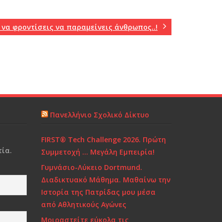
 να φροντίσεις να παραμείνεις άνθρωπος..!
Πανελλήνιο Σχολικό Δίκτυο
FIRST® Tech Challenge 2026. Πρώτη
ία.
Συμμετοχή … Μεγάλη Εμπειρία!
Γυμνάσιο-Λύκειο Dortmund.
Διαδικτυακό Μάθημα. Μαθαίνω την
Ιστορία της Πατρίδας μου μέσα
από Αθλητικούς Αγώνες
Μοιραστείτε εύκολα τις