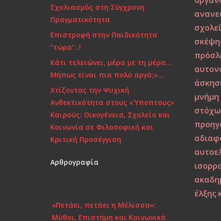
οργαν
Σχολιασμός στη Σύγχρονη
ανανε
Πραγματικότητα
σχολε
Επιστροφή στην Παιδικότητα
σκέψη
“τώρα”..!
πρόσλ
Κάτι τελειώνει, μέρα με τη μέρα…
αυτον
Μήπως είναι πια πολύ αργά;»…
άσκησ
Χτίζοντας την Ψυχική
μνήμη
Ανθεκτικότητα στους «Ύποπτους»
στόχω
Καιρούς: Οικογένεια, Σχολείο και
προηγ
Κοινωνία σε Φιλοσοφική και
αδιαφ
Κριτική Προσέγγιση
αυτοε
Αρθρογραφία
ισορρο
ακαδη
έλξης 
«Πετάει, πετάει η Μέλισσα»:
Μύθοι, Επιστήμη και Κοινωνικά