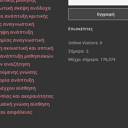
ωτικής μάθησης
ωτική σκέψη
ανάδοχα
ία
ανάπτυξη κριτικής
ς
αναγνωστική
Επισκέπτες
ηψη
ανάπτυξη
ομίας
αναγνωστική
Online Visitors:
0
η
ακουστική και οπτική
Σήμερα:
2
ανάπτυξη μαθησιακών
Μέχρι σήμερα:
176,374
ν
αναζήτηση
ούμενης γνώσης
ορία
ανάπτυξη
λέγχου
αίσθηση
πίας και ακεραιότητας
μαϊκή γνώση
αίσθηση
και ασφάλειας