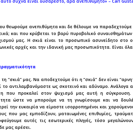
 αυτό συχνά είναι δυσάρεστο, άρα ανεπιθύμητο» – Carl Gusta
που θεωρούμε ανεπιθύμητα και δε θέλουμε να παραδεχτούμε 
κά; και που κρύβεται το βαρύ πυροβολικό συναισθημάτων ό
ισμού μας. Η σκιά είναι το προσωπικό ασυνείδητο στο οπ
νωνικές αρχές και την ιδανική μας προσωπικότητα. Είναι όλ
πραγματικότητα
η “σκιά” μας. Να αποδεχτούμε ότι η “σκιά” δεν είναι “αρν
τί το αντιλαμβανόμαστε ως σκοτεινό και αδύναμο. Ανάλογα 
ση που προκαλεί στον ψυχισμό μας αυτή η σύγκρουση.
ότητα ώστε να μπορούμε να τη γνωρίσουμε και να δουλέ
ερεί την ευκαιρία να είμαστε ισορροπημένοι και χαρούμενο
υς που μας εμποδίζουν, ματαιωμένες επιθυμίες, τραύματ
εύγουμε αυτές τις εσωτερικές πληγές, τόσο μεγαλώνουν
δε μας αρέσει.