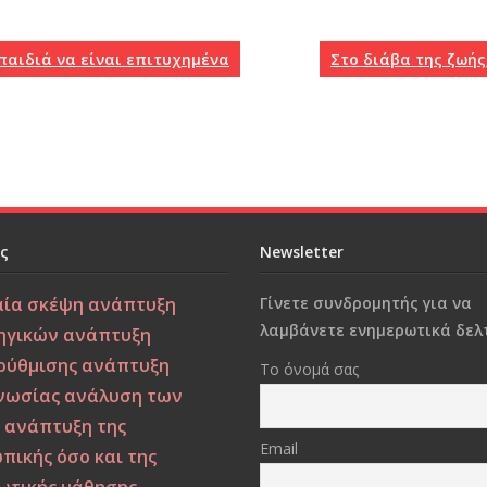
παιδιά να είναι επιτυχημένα
Στο διάβα της ζωής
ες
Newsletter
αία σκέψη
ανάπτυξη
Γίνετε συνδρομητής για να
λαμβάνετε ενημερωτικά δελτ
ηγικών
ανάπτυξη
ρύθμισης
ανάπτυξη
Το όνομά σας
νωσίας
ανάλυση των
ν
ανάπτυξη της
Email
πικής όσο και της