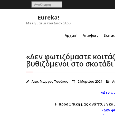
Skip
to
content
Eureka!
Με τη ματιά του Δασκάλου
Αρχική
Απόψεις
Εκπαι
«Δεν φωτιζόμαστε κοιτάζ
βυθιζόμενοι στο σκοτάδι
Από:
Γιώργος Τσούκας
2 Μαρτίου 2024
Α
«Δεν φ
Η προσωπική μας ανάπτυξη και 
«Δεν φ