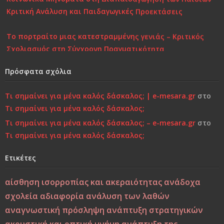
Κριτική Ανάλυση και Παιδαγωγικές Προεκτάσεις
Το πορτραίτο μιας κατεστραμμένης γενιάς – Κριτικός
Σχολιασμός στη Σύγχρονη Πραγματικότητα
Επιστροφή στην Παιδικότητα “τώρα”..!
Πρόσφατα σχόλια
Κάτι τελειώνει, μέρα με τη μέρα… Μήπως είναι πια πολύ
Τι σημαίνει για μένα καλός δάσκαλος; | e-mesara.gr
στο
αργά;»…
Τι σημαίνει για μένα καλός δάσκαλος;
Τι σημαίνει για μένα καλός δάσκαλος; – e-mesara.gr
στο
Χτίζοντας την Ψυχική Ανθεκτικότητα στους «Ύποπτους»
Τι σημαίνει για μένα καλός δάσκαλος;
Καιρούς: Οικογένεια, Σχολείο και Κοινωνία σε
Φιλοσοφική και Κριτική Προσέγγιση
Ετικέτες
Εσύ φταις, φώναξε, εσύ!
αίσθηση ισορροπίας και ακεραιότητας
ανάδοχα
σχολεία
αδιαφορία
ανάλυση των λαθών
Μεταξύ σφύρας και άκμονος. Η νεότητα της ελπίδας ως
αναγνωστική πρόσληψη
ανάπτυξη στρατηγικών
ελπίδα των νέων