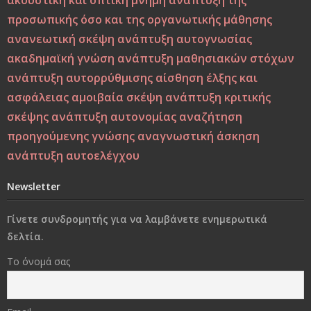
ακουστική και οπτική μνήμη
ανάπτυξη της
προσωπικής όσο και της οργανωτικής μάθησης
Από τη Βιοπαιδαγωγική στη Ζωοπαιδαγωγική;
ανανεωτική σκέψη
ανάπτυξη αυτογνωσίας
ακαδημαϊκή γνώση
ανάπτυξη μαθησιακών στόχων
Το δέντρο, το πουλί και τα φτερά: Η αλληγορία της
ανάπτυξη αυτορρύθμισης
αίσθηση έλξης και
πίστης στον εαυτό στους ύποπτους καιρούς
ασφάλειας
αμοιβαία σκέψη
ανάπτυξη κριτικής
Η Παιδεία και η Μάθηση υπό το Πρίσμα του Δημήτρη
σκέψης
ανάπτυξη αυτονομίας
αναζήτηση
Λιαντίνη – Ακαδημαϊκή και Υπαρξιακή Επανεξέταση
προηγούμενης γνώσης
αναγνωστική άσκηση
ανάπτυξη αυτοελέγχου
Η σωματική βία: Η κορυφή του παγόβουνου, οι σιωπηλές
μορφές βίας που προμηνύουν το κακό
Newsletter
Στο διάβα της ζωής να φροντίσεις να παραμείνεις
Γίνετε συνδρομητής για να λαμβάνετε ενημερωτικά
άνθρωπος..!
δελτία.
Το όνομά σας
«Δεν φωτιζόμαστε κοιτάζοντας το φως, αλλά
βυθιζόμενοι στο σκοτάδι μας»