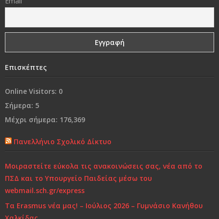
Email
Γονικές συμπεριφορές που εμποδίζουν τα παιδιά να
είναι επιτυχημένα
Ναι, θα έφευγα
Επισκέπτες
Από τη «συμμωρία» στη…«συμμορία»..!
Online Visitors:
0
Ο κόσμος μας…
Σήμερα:
5
Χρόνια Πολλά...
Μέχρι σήμερα:
176,369
Ελένη Γλύκατζη Αρβελέρ: Η Παιδεία είναι το μόνο
Πανελλήνιο Σχολικό Δίκτυο
αντίδοτο στην κρίση και ξεκινά από το σπίτι
Μοιραστείτε εύκολα τις ανακοινώσεις σας, νέα από το
Τι και πώς να μαθαίνουμε
ΠΣΔ και το Υπουργείο Παιδείας μέσω του
webmail.sch.gr/express
Τα Erasmus νέα μας! – Ιούλιος 2026 – Γυμνάσιο Κανήθου
Χαλκίδας