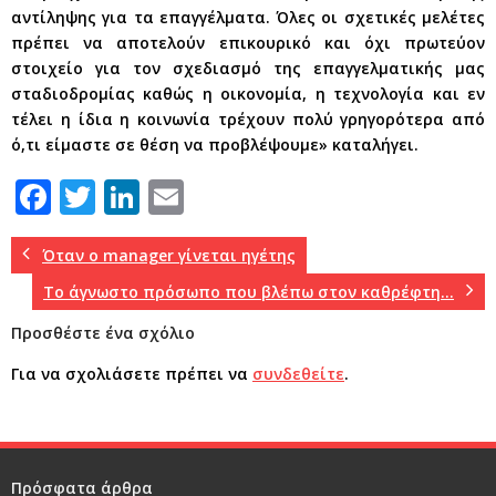
αντίληψης για τα επαγγέλματα. Όλες οι σχετικές μελέτες
πρέπει να αποτελούν επικουρικό και όχι πρωτεύον
στοιχείo για τον σχεδιασμό της επαγγελματικής μας
σταδιοδρομίας καθώς η οικονομία, η τεχνολογία και εν
τέλει η ίδια η κοινωνία τρέχουν πολύ γρηγορότερα από
ό,τι είμαστε σε θέση να προβλέψουμε» καταλήγει.
F
T
Li
E
a
w
n
m
c
it
k
ai
Όταν ο manager γίνεται ηγέτης
e
te
e
l
Το άγνωστο πρόσωπο που βλέπω στον καθρέφτη…
b
r
dI
Προσθέστε ένα σχόλιο
o
n
Για να σχολιάσετε πρέπει να
συνδεθείτε
.
o
k
Πρόσφατα άρθρα