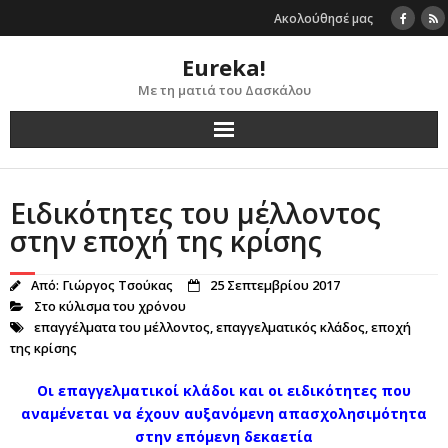
Skip
Ακολούθησέ μας
to
content
Eureka!
Με τη ματιά του Δασκάλου
Ειδικότητες του μέλλοντος
στην εποχή της κρίσης
Από:
Γιώργος Τσούκας
25 Σεπτεμβρίου 2017
Στο κύλισμα του χρόνου
επαγγέλματα του μέλλοντος
,
επαγγελματικός κλάδος
,
εποχή
της κρίσης
Οι επαγγελματικοί κλάδοι και οι ειδικότητες που
αναμένεται να έχουν αυξανόμενη απασχολησιμότητα
στην επόμενη δεκαετία