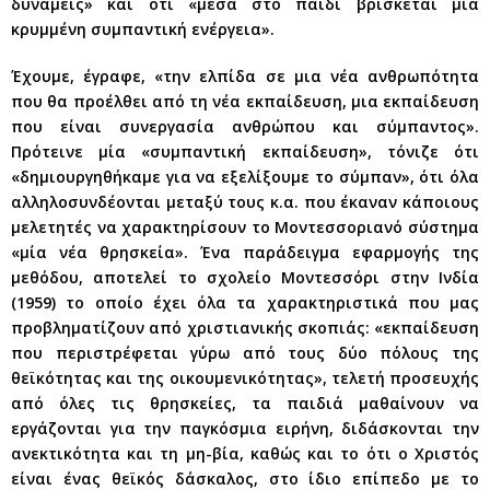
δυνάμεις» και ότι «μέσα στο παιδί βρίσκεται μια
κρυμμένη συμπαντική ενέργεια».
Έχουμε, έγραφε, «την ελπίδα σε μια νέα ανθρωπότητα
που θα προέλθει από τη νέα εκπαίδευση, μια εκπαίδευση
που είναι συνεργασία ανθρώπου και σύμπαντος».
Πρότεινε μία «συμπαντική εκπαίδευση», τόνιζε ότι
«δημιουργηθήκαμε για να εξελίξουμε το σύμπαν», ότι όλα
αλληλοσυνδέονται μεταξύ τους κ.α. που έκαναν κάποιους
μελετητές να χαρακτηρίσουν το Μοντεσσοριανό σύστημα
«μία νέα θρησκεία». Ένα παράδειγμα εφαρμογής της
μεθόδου, αποτελεί το σχολείο Μοντεσσόρι στην Ινδία
(1959) το οποίο έχει όλα τα χαρακτηριστικά που μας
προβληματίζουν από χριστιανικής σκοπιάς: «εκπαίδευση
που περιστρέφεται γύρω από τους δύο πόλους της
θεϊκότητας και της οικουμενικότητας», τελετή προσευχής
από όλες τις θρησκείες, τα παιδιά μαθαίνουν να
εργάζονται για την παγκόσμια ειρήνη, διδάσκονται την
ανεκτικότητα και τη μη-βία, καθώς και το ότι ο Χριστός
είναι ένας θεϊκός δάσκαλος, στο ίδιο επίπεδο με το