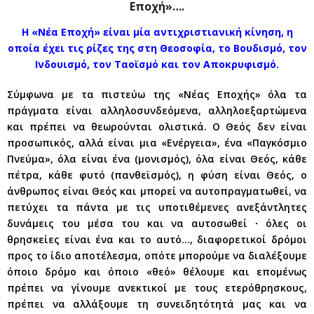
Εποχή»….
Η «Νέα Εποχή» είναι μία αντιχριστιανική κίνηση, η
οποία έχει τις ρίζες της στη Θεοσοφία, το Βουδισμό, τον
Ινδουισμό, τον Ταοϊσμό και τον Αποκρυφισμό.
Σύμφωνα με τα πιστεύω της «Νέας Εποχής» όλα τα
πράγματα είναι αλληλοσυνδεόμενα, αλληλοεξαρτώμενα
και πρέπει να θεωρούνται ολιστικά. Ο Θεός δεν είναι
προσωπικός, αλλά είναι μια «Ενέργεια», ένα «Παγκόσμιο
Πνεύμα», όλα είναι ένα (μονισμός), όλα είναι Θεός, κάθε
πέτρα, κάθε φυτό (πανθεϊσμός), η φύση είναι Θεός, ο
άνθρωπος είναι Θεός και μπορεί να αυτοπραγματωθεί, να
πετύχει τα πάντα με τις υποτιθέμενες ανεξάντλητες
δυνάμεις του μέσα του και να αυτοσωθεί ∙ όλες οι
θρησκείες είναι ένα και το αυτό…, διαφορετικοί δρόμοι
προς το ίδιο αποτέλεσμα, οπότε μπορούμε να διαλέξουμε
όποιο δρόμο και όποιο «θεό» θέλουμε και επομένως
πρέπει να γίνουμε ανεκτικοί με τους ετερόθρησκους,
πρέπει να αλλάξουμε τη συνειδητότητά μας και να