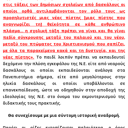
στις τάξεις των δημόσιων σχολείων από δασκάλους οι
οποίοι ορθά αντιλαμβάνονται τον ρόλο τους ως
προσηλυτιστές μιας νέας πίστης [μιας πίστης που
αναγνωρίζει τη] θεϊκότητα σε κάθε ανθρώπινο
πλάσμα… η σχολική τάξη πρέπει να γίνει και θα γίνει
πεδίο σύγκρουσης μεταξύ του παλαιού και του νέου,
μεταξύ του πτώματος του Χριστιανισμού που σαπίζει,
με όλα τα παρακείμενα κακά και τη δυστυχία, και της
νέας πίστης».
Το παιδί λοιπόν πρέπει να εκπαιδευτεί
δεχόμενο την πλύση εγκεφάλου της Ν.Ε. είτε από νεαρούς
δασκάλους οι οποίοι εκπαιδεύονται ανάλογα στα
Πανεπιστήμια σήμερα, είτε από μεγαλύτερους στην
ηλικία δασκάλους οι οποίοι υποβάλλονται σε
επανεκπαίδευση, ώστε να οδηγηθούν στην αποδοχή της
ιδεολογίας της Ν.Ε. στο όνομα του εκμοντερνισμού της
διδακτικής τους πρακτικής.
Θα συνεχίσουμε με μια σύντομη ιστορική αναδρομή.
Παρότι οι ρίζες εντοπίζονται παλαιότερα, ο όρος