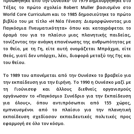
προωθήθηκε από την Ουνέσκο· το 1979 δημιουργήθηκε στο
Τέξας το πρώτο σχολείο Robert Muller βασισμένο στο
World Core Curriculum και το 1985 δημοσιεύτηκε το πρώτο
βιβλίο του με τίτλο «Η Νέα Γένεση: Διαμορφώνοντας μια
Παγκόσμια Πνευματικότητα» όπου και καταγράφεται το
όραμά του για το πλαίσιο μιας πλανητικής παιδείας,
τονίζοντας την ανάγκη επανένωσης της ανθρωπότητας με
το θείο, με τη Γη, είτε αυτή ονομάζεται Μπράχμα, είτε
Θεός, γιατί δεν υπάρχει, λέει, διαφορά μεταξύ της Γης και
του θείου.
Το 1989 του απονέμεται από την Ουνέσκο το βραβείο για
την εκπαίδευση για την Ειρήνη. Το 1990 η Ουνέσκο μαζί με
τη Γιούνισεφ και άλλους διεθνείς οργανισμούς
οργάνωσαν το «Παγκόσμιο Συνέδριο για την Εκπαίδευση
για όλους», όπου αντιπρόσωποι από 155 χώρες,
εμπνευσμένοι από το πλαίσιο για την πλανητική
εκπαίδευση σχεδίασαν εκπαιδευτικές πολιτικές προς
εφαρμογή σε όλο τον κόσμο.