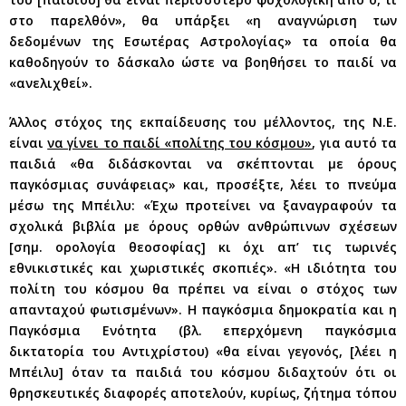
στο παρελθόν», θα υπάρξει «η αναγνώριση των
δεδομένων της Εσωτέρας Αστρολογίας» τα οποία θα
καθοδηγούν το δάσκαλο ώστε να βοηθήσει το παιδί να
«ανελιχθεί».
Άλλος στόχος της εκπαίδευσης του μέλλοντος, της Ν.Ε.
είναι
να γίνει το παιδί «πολίτης του κόσμου»
, για αυτό τα
παιδιά «θα διδάσκονται να σκέπτονται με όρους
παγκόσμιας συνάφειας» και, προσέξτε, λέει το πνεύμα
μέσω της Μπέιλυ: «Έχω προτείνει να ξαναγραφούν τα
σχολικά βιβλία με όρους ορθών ανθρώπινων σχέσεων
[σημ. ορολογία θεοσοφίας] κι όχι απ’ τις τωρινές
εθνικιστικές και χωριστικές σκοπιές». «Η ιδιότητα του
πολίτη του κόσμου θα πρέπει να είναι ο στόχος των
απανταχού φωτισμένων». Η παγκόσμια δημοκρατία και η
Παγκόσμια Ενότητα (βλ. επερχόμενη παγκόσμια
δικτατορία του Αντιχρίστου) «θα είναι γεγονός, [λέει η
Μπέιλυ] όταν τα παιδιά του κόσμου διδαχτούν ότι οι
θρησκευτικές διαφορές αποτελούν, κυρίως, ζήτημα τόπου