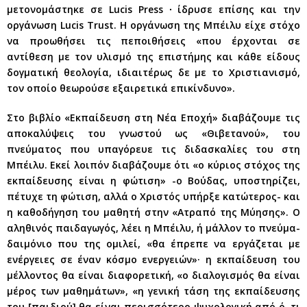
μετονομάστηκε σε Lucis Press ∙ ίδρυσε επίσης και την
οργάνωση Lucis Trust. Η οργάνωση της Μπέιλυ είχε στόχο
να προωθήσει τις πεποιθήσεις «που έρχονται σε
αντίθεση με τον υλισμό της επιστήμης και κάθε είδους
δογματική θεολογία, ιδιαιτέρως δε με το Χριστιανισμό,
τον οποίο θεωρούσε εξαιρετικά επικίνδυνο».
Στο βιβλίο «Εκπαίδευση στη Νέα Εποχή» διαβάζουμε τις
αποκαλύψεις του γνωστού ως «Θιβετανού», του
πνεύματος που υπαγόρευε τις διδασκαλίες του στη
Μπέιλυ. Εκεί λοιπόν διαβάζουμε ότι «ο κύριος στόχος της
εκπαίδευσης είναι η φώτιση» -ο Βούδας, υποστηρίζει,
πέτυχε τη φώτιση, αλλά ο Χριστός υπήρξε κατώτερος- και
η καθοδήγηση του μαθητή στην «Ατραπό της Μύησης». Ο
αληθινός παιδαγωγός, λέει η Μπέιλυ, ή μάλλον το πνεύμα-
δαιμόνιο που της ομιλεί, «θα έπρεπε να εργάζεται με
ενέργειες σε έναν κόσμο ενεργειών»· η εκπαίδευση του
μέλλοντος θα είναι διαφορετική, «ο διαλογισμός θα είναι
μέρος των μαθημάτων», «η γενική τάση της εκπαίδευσης
του [παιδιού] θα είναι περισσότερο ψυχολογική από ό, τι