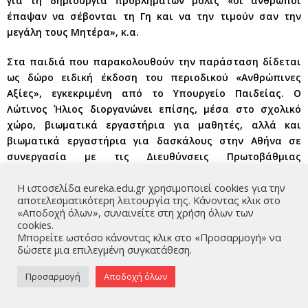
για τη δημιουργία προβλημάτων μόλις «οι άνθρωποι
έπαψαν να σέβονται τη Γη και να την τιμούν σαν την
μεγάλη τους Μητέρα», κ.α.
Στα παιδιά που παρακολουθούν την παράσταση δίδεται
ως δώρο ειδική έκδοση του περιοδικού «Ανθρώπινες
Αξίες», εγκεκριμένη από το Υπουργείο Παιδείας. Ο
Λώτινος Ήλιος διοργανώνει επίσης, μέσα στο σχολικό
χώρο, βιωματικά εργαστήρια για μαθητές, αλλά και
βιωματικά εργαστήρια για δασκάλους στην Αθήνα σε
συνεργασία με τις Διευθύνσεις Πρωτοβάθμιας
Εκπαίδευσης, στο ΤΕΙ Λάρισας και στην Κύπρο σε
Η ιστοσελίδα eureka.edu.gr χρησιμοποιεί cookies για την
συνεργασία με το Υπουργείο Παιδείας της Κύπρου.
αποτελεσματικότερη λειτουργία της. Κάνοντας κλικ στο
Χαρακτηριστικό της σύγχυσης που επικρατεί είναι ότι το
«Αποδοχή όλων», συναινείτε στη χρήση όλων των
Νοέμβριο ο Λώτινος Ήλιος διαφημίστηκε και από το
cookies.
σταθμό της Εκκλησίας της Ελλάδος. Η άγνοια του
Μπορείτε ωστόσο κάνοντας κλικ στο «Προσαρμογή» να
δώσετε μια επιλεγμένη συγκατάθεση.
παρουσιαστή οδήγησε στη διαφήμιση της θεατρικής
παράστασης και των ανθρώπινων αξιών και εκλήθησαν
Προσαρμογή
Αποδοχή όλων
και παιδιά να παρακολουθήσουν την παράσταση για τη
«Μητέρα Γη», με δωρεάν προσκλήσεις. Σίγουρα ιδανική η