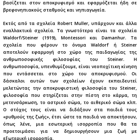
βασίζεται στον αποκρυφισμό και εφαρμόζεται ήδη σε
βρεφονηπιακούς σταθμούς και νηπιαγωγεία.
Εκτός από τα σχολεία Robert Muller, υπάρχουν και άλλα
εναλλακτικά σχολεία. Τα γνωστότερα είναι τα σχολεία
Waldorf/Steiner (1919), Montessori και Damanhur. Τα
σχολεία που φέρουν το όνομα Waldorf ή Steiner
αποτελούν εφαρμογή στο χώρο της παιδαγωγίας της
ανθρωποσοφικής φιλοσοφίας του Steiner. Η
ανθρωποσοφία, υπενθυμίζουμε, είναι νεοποχίτικη κίνηση
που εντάσσεται στο χώρο του αποκρυφισμού. Οι
δάσκαλοι αυτών των σχολείων έχουν εκπαιδευτεί
μελετώντας την αποκρυφιστική φιλοσοφία του Steiner,
φιλοσοφία που στηρίζεται στην πίστη στο κάρμα, τη
μετενσάρκωση, το αστρικό σώμα, το αιθερικό σώμα κλπ.
Ο στόχος τους είναι να διδάξουν στα παιδιά τους
«ρυθμούς της ζωής», έτσι ώστε τα παιδιά να αποκτήσουν,
όπως λένε, μια εσωτερική ισορροπία που θα τα
προετοιμάσει για να δημιουργήσουν μια ζωή με
εξωτερική ισορροπία.