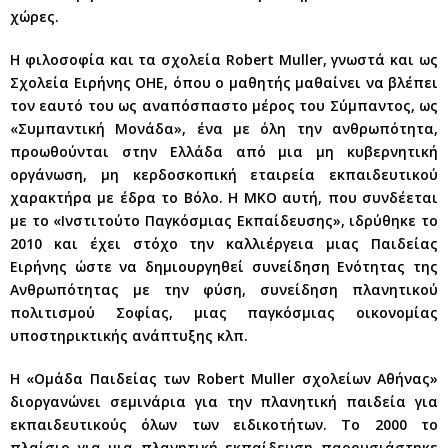
χώρες.
Η φιλοσοφία και τα σχολεία Robert Muller, γνωστά και ως
Σχολεία Ειρήνης ΟΗΕ, όπου ο μαθητής μαθαίνει να βλέπει
τον εαυτό του ως αναπόσπαστο μέρος του Σύμπαντος, ως
«Συμπαντική Μονάδα», ένα με όλη την ανθρωπότητα,
προωθούνται στην Ελλάδα από μια μη κυβερνητική
οργάνωση, μη κερδοσκοπική εταιρεία εκπαιδευτικού
χαρακτήρα με έδρα το Βόλο. Η ΜΚΟ αυτή, που συνδέεται
με το «Ινστιτούτο Παγκόσμιας Εκπαίδευσης», ιδρύθηκε το
2010 και έχει στόχο την καλλιέργεια μιας Παιδείας
Ειρήνης ώστε να δημιουργηθεί συνείδηση Ενότητας της
Ανθρωπότητας με την φύση, συνείδηση πλανητικού
πολιτισμού Σοφίας, μιας παγκόσμιας οικονομίας
υποστηρικτικής ανάπτυξης κλπ.
Η «Ομάδα Παιδείας των Robert Muller σχολείων Αθήνας»
διοργανώνει σεμινάρια για την πλανητική παιδεία για
εκπαιδευτικούς όλων των ειδικοτήτων. Το 2000 το
πλαίσιο για μια πλανητική εκπαίδευση παρουσιάστηκε