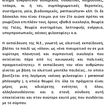
κίνημα ανθρώπινου δυναμικού, πολλαπλές νοημοσύνες,
τσάκρα, κι ή τσι, συμπληρωματικές θεραπείες,
συστήματα, γαία, βιοδυναμικός, permaculture» κλπ. Οι δε
δάσκαλοι που είναι έτοιμοι για τον 21ο αιώνα πρέπει να
γνωρίζουν επιπλέον τους όρους «βαθιά οικολογία, θεωρία
της Γαίας, θεωρία συστημάτων, λεπτοφυής ενέργεια,
υπερπροσωπικός, αέναες φιλοσοφίες» κ.α.
Η εκπαίδευση της Ν.Ε., γνωστή ως ολιστική εκπαίδευση,
βλέπει το παιδί ως «όλον», ως «ένα πνευματικό ον σε μια
ευρύτερη πλανητική και συμπαντική οικολογία που
εκτείνεται πέρα από τις κοινωνικές και πολιτικές
πραγματικότητες». Η εκπαίδευση του νέου ανθρώπου
γίνεται με βάση το ολιστικό μοντέλο παιδείας…το οποίο
βασίζεται στη λεγόμενη «αέναη φιλοσοφία» ( perennial
philosophy ), η οποία θεωρεί ότι όλα τα πράγματα είναι
μέρος μιας αδιαίρετης ενότητας ή όλου,
αλληλοσυνδέονται και η στενή σύνδεση αυτή
επεκτείνεται και στον ανώτερο εαυτό μας που συνδέεται
με το σύμπαν.