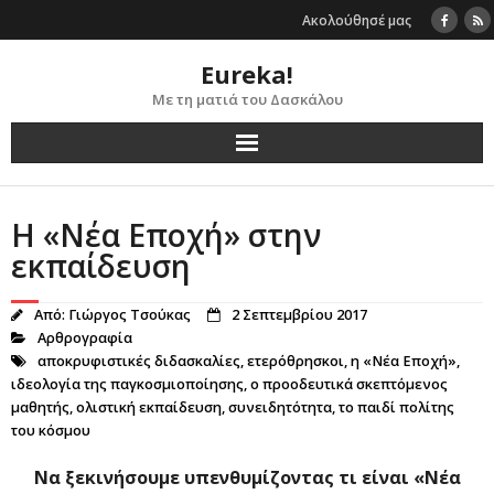
Skip
Ακολούθησέ μας
to
content
Eureka!
Με τη ματιά του Δασκάλου
Η «Νέα Εποχή» στην
εκπαίδευση
Από:
Γιώργος Τσούκας
2 Σεπτεμβρίου 2017
Αρθρογραφία
αποκρυφιστικές διδασκαλίες
,
ετερόθρησκοι
,
η «Νέα Εποχή»
,
ιδεολογία της παγκοσμιοποίησης
,
ο προοδευτικά σκεπτόμενος
μαθητής
,
ολιστική εκπαίδευση
,
συνειδητότητα
,
το παιδί πολίτης
του κόσμου
Να ξεκινήσουμε υπενθυμίζοντας τι είναι «Νέα