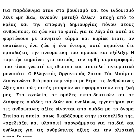
Για παράδειγμα όταν στο βουδισμό και τον ινδουισμό
λένε «μη-βία», εννοούν -μεταξύ άλλων- αποχή από το
κρέας και την αποφυγή δημιουργίας πόνου στους
ανθρώπους, τα ζώα και τα φυτά, για το λόγο ότι αυτά σε
φορτώνουν με αρνητικό κάρμα και κυρίως διότι, αν
σκοτώσεις ένα ζώο ή ένα έντομο, αυτό σημαίνει ότι
εμποδίζεις την πνευματική του πρόοδο και εξέλιξη. Η
«αρετή» σημαίνει για αυτούς, την ορθή συμπεριφορά,
που είναι γνωστή ως dharma και αποτελεί πνευματικό
μονοπάτι. Ο Ελληνικός Οργανισμός Σάτυα Σάι Μπάμπα
διοργανώνει διάφορα σεμινάρια με θέμα τις Ανθρώπινες
Αξίες και πώς αυτές μπορούν να εφαρμοστούν στη ζωή
μας. Στα σχολεία, σε ομάδες εκπαιδευτικών και σε
διάφορες ομάδες παιδιών και ενηλίκων, εργαστήρια για
τις ανθρώπινες αξίες γίνονται από ομάδα με το όνομα
Σπείρα η οποία, όπως διαβάζουμε στην ιστοσελίδα της,
«σχεδιάζει και υλοποιεί προγράμματα για παιδιά και
ενήλικες για τις ανθρώπινες αξίες και την ολιστική
εκπαίδευση».