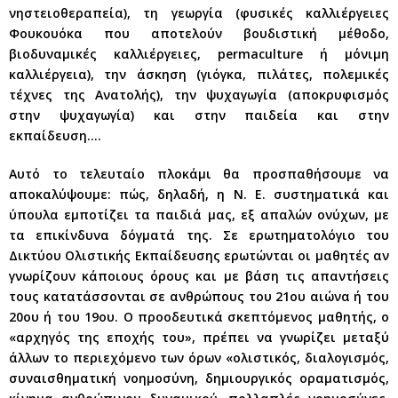
νηστειοθεραπεία), τη γεωργία (φυσικές καλλιέργειες
Φουκουόκα που αποτελούν βουδιστική μέθοδο,
βιοδυναμικές καλλιέργειες, permaculture ή μόνιμη
καλλιέργεια), την άσκηση (γιόγκα, πιλάτες, πολεμικές
τέχνες της Ανατολής), την ψυχαγωγία (αποκρυφισμός
στην ψυχαγωγία) και στην παιδεία και στην
εκπαίδευση….
Αυτό το τελευταίο πλοκάμι θα προσπαθήσουμε να
αποκαλύψουμε: πώς, δηλαδή, η Ν. Ε. συστηματικά και
ύπουλα εμποτίζει τα παιδιά μας, εξ απαλών ονύχων, με
τα επικίνδυνα δόγματά της. Σε ερωτηματολόγιο του
Δικτύου Ολιστικής Εκπαίδευσης ερωτώνται οι μαθητές αν
γνωρίζουν κάποιους όρους και με βάση τις απαντήσεις
τους κατατάσσονται σε ανθρώπους του 21ου αιώνα ή του
20ου ή του 19ου. Ο προοδευτικά σκεπτόμενος μαθητής, ο
«αρχηγός της εποχής του», πρέπει να γνωρίζει μεταξύ
άλλων το περιεχόμενο των όρων «ολιστικός, διαλογισμός,
συναισθηματική νοημοσύνη, δημιουργικός οραματισμός,