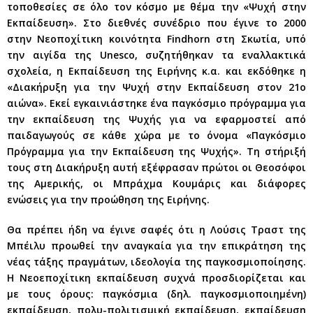
τοποθεσίες σε όλο τον κόσμο με θέμα την «Ψυχή στην
Εκπαίδευση». Στο διεθνές συνέδριο που έγινε το 2000
στην Νεοποχίτικη κοινότητα Findhorn στη Σκωτία, υπό
την αιγίδα της Unesco, συζητήθηκαν τα εναλλακτικά
σχολεία, η Εκπαίδευση της Ειρήνης κ.α. και εκδόθηκε η
«Διακήρυξη για την Ψυχή στην Εκπαίδευση στον 21ο
αιώνα». Εκεί εγκαινιάστηκε ένα παγκόσμιο πρόγραμμα για
την εκπαίδευση της Ψυχής για να εφαρμοστεί από
παιδαγωγούς σε κάθε χώρα με το όνομα «Παγκόσμιο
Πρόγραμμα για την Εκπαίδευση της Ψυχής». Τη στήριξή
τους στη Διακήρυξη αυτή εξέφρασαν πρώτοι οι Θεοσόφοι
της Αμερικής, οι Μπράχμα Κουμάρις και διάφορες
ενώσεις για την προώθηση της Ειρήνης.
Θα πρέπει ήδη να έγινε σαφές ότι η Λούσις Τραστ της
Μπέιλυ προωθεί την αναγκαία για την επικράτηση της
νέας τάξης πραγμάτων, ιδεολογία της παγκοσμιοποίησης.
Η Νεοεποχίτικη εκπαίδευση συχνά προσδιορίζεται και
με τους όρους: παγκόσμια (δηλ. παγκοσμιοποιημένη)
εκπαίδευση, πολυ-πολιτισμική εκπαίδευση, εκπαίδευση