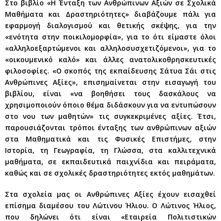
Στο βιβλίο «Η Ένταξη των Ανθρώπινων Αξιών σε Σχολικά
Μαθήματα και Δραστηριότητες» διαβάζουμε πάλι για
εφαρμογή διαλογισμού και θετικής σκέψης, για την
«ενότητα στην ποικιλομορφία», για το ότι είμαστε όλοι
«αλληλοεξαρτώμενοι και αλληλοσυσχετιζόμενοι», για το
«οικουμενικό καλό» και άλλες ανατολικοθρησκευτικές
φιλοσοφίες. «Ο σκοπός της εκπαίδευσης Σάτυα Σάι στις
Ανθρώπινες Αξίες», επισημαίνεται στην εισαγωγή του
βιβλίου, είναι «να βοηθήσει τους δασκάλους να
χρησιμοποιούν όποιο θέμα διδάσκουν για να εντυπώσουν
στο νου των μαθητών» τις συγκεκριμένες αξίες. Έτσι,
παρουσιάζονται τρόποι ένταξης των ανθρώπινων αξιών
στα Μαθηματικά και τις Φυσικές Επιστήμες, στην
Ιστορία, τη Γεωγραφία, τη Γλώσσα, στα καλλιτεχνικά
μαθήματα, σε εκπαιδευτικά παιχνίδια και πειράματα,
καθώς και σε σχολικές δραστηριότητες εκτός μαθημάτων.
Στα σχολεία μας οι Ανθρώπινες Αξίες έχουν εισαχθεί
επίσημα διαμέσου του Λώτινου Ήλιου. Ο Λώτινος Ήλιος,
που δηλώνει ότι είναι «Εταιρεία Πολιτιστικών