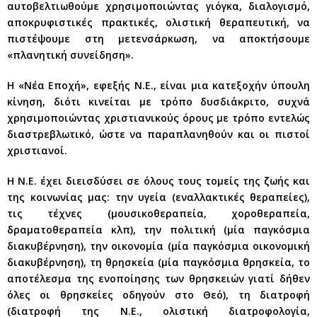
αυτοβελτιωθούμε χρησιμοποιώντας γιόγκα, διαλογισμό,
αποκρυφιστικές πρακτικές, ολιστική θεραπευτική, να
πιστέψουμε στη μετενσάρκωση, να αποκτήσουμε
«πλανητική συνείδηση».
Η «Νέα Εποχή», εφεξής Ν.Ε., είναι μια κατεξοχήν ύπουλη
κίνηση, διότι κινείται με τρόπο δυσδιάκριτο, συχνά
χρησιμοποιώντας χριστιανικούς όρους με τρόπο εντελώς
διαστρεβλωτικό, ώστε να παραπλανηθούν και οι πιστοί
χριστιανοί.
Η Ν.Ε. έχει διεισδύσει σε όλους τους τομείς της ζωής και
της κοινωνίας μας: την υγεία (εναλλακτικές θεραπείες),
τις τέχνες (μουσικοθεραπεία, χοροθεραπεία,
δραματοθεραπεία κλπ), την πολιτική (μία παγκόσμια
διακυβέρνηση), την οικονομία (μία παγκόσμια οικονομική
διακυβέρνηση), τη θρησκεία (μία παγκόσμια θρησκεία, το
αποτέλεσμα της ενοποίησης των θρησκειών γιατί δήθεν
όλες οι θρησκείες οδηγούν στο Θεό), τη διατροφή
(διατροφή της Ν.Ε., ολιστική διατροφολογία,