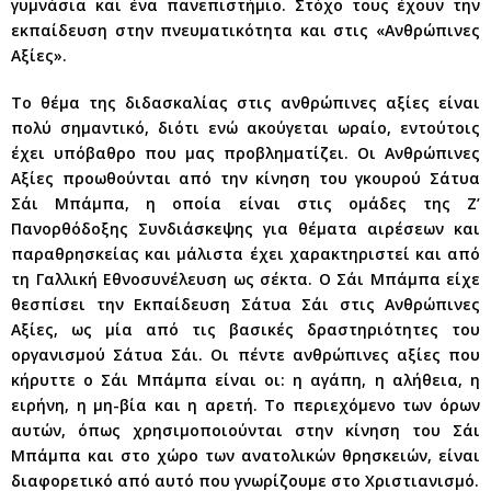
γυμνάσια και ένα πανεπιστήμιο. Στόχο τους έχουν την
εκπαίδευση στην πνευματικότητα και στις «Ανθρώπινες
Αξίες».
Το θέμα της διδασκαλίας στις ανθρώπινες αξίες είναι
πολύ σημαντικό, διότι ενώ ακούγεται ωραίο, εντούτοις
έχει υπόβαθρο που μας προβληματίζει. Οι Ανθρώπινες
Αξίες προωθούνται από την κίνηση του γκουρού Σάτυα
Σάι Μπάμπα, η οποία είναι στις ομάδες της Ζ’
Πανορθόδοξης Συνδιάσκεψης για θέματα αιρέσεων και
παραθρησκείας και μάλιστα έχει χαρακτηριστεί και από
τη Γαλλική Εθνοσυνέλευση ως σέκτα. Ο Σάι Μπάμπα είχε
θεσπίσει την Εκπαίδευση Σάτυα Σάι στις Ανθρώπινες
Αξίες, ως μία από τις βασικές δραστηριότητες του
οργανισμού Σάτυα Σάι. Οι πέντε ανθρώπινες αξίες που
κήρυττε ο Σάι Μπάμπα είναι οι: η αγάπη, η αλήθεια, η
ειρήνη, η μη-βία και η αρετή. Το περιεχόμενο των όρων
αυτών, όπως χρησιμοποιούνται στην κίνηση του Σάι
Μπάμπα και στο χώρο των ανατολικών θρησκειών, είναι
διαφορετικό από αυτό που γνωρίζουμε στο Χριστιανισμό.