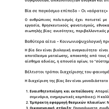
συγκρούσεων, ανικανοποίητων αναγκών και υπ
Βία σε παγκόσμιο επίπεδο – Οι «αόρατες»
Ο ανθρώπινος πολιτισμός έχει ποτιστεί με φ
εργασία, θρησκευτικούς φανατισμούς, εθνοκ
σιωπηλής βίας: ανισότητες, περιβαλλοντικός 
Βαθύτερα αίτια – Κοινωνιοψυχολογική πρ
Η βία δεν είναι βιολογική αναγκαιότητα· είνα
αποτέλεσμα ματαίωσης, αποκοπής από τους άλ
αίσθημα αδικίας, η απουσία ορίων, το “σύστη
Βέλτιστοι τρόποι διαχείρισης του φαινομέ
Η διαχείριση της βίας δεν είναι μονοδιάστατ
Ευαισθητοποίηση και εκπαίδευση:
Απαραίτ
σεμινάρια, ενημερωτικές καμπάνιες). Η καλ
Έμπρακτη εφαρμογή θεσμικών πλαισίων:
Ν
Οικογενειακή στήριξη:
Προγράμματα συμβου