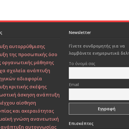
ες
Newsletter
υξη αυτορρύθμισης
Γίνετε συνδρομητής για να
λαμβάνετε ενημερωτικά δελτ
υξη της προσωπικής όσο
ς οργανωτικής μάθησης
Το όνομά σας
χα σχολεία
ανάπτυξη
ηγικών
αδιαφορία
Email
υξη κριτικής σκέψης
ωστική άσκηση
ανάπτυξη
λέγχου
αίσθηση
πίας και ακεραιότητας
μαϊκή γνώση
ανανεωτική
Επισκέπτες
ανάπτυξη αυτογνωσίας