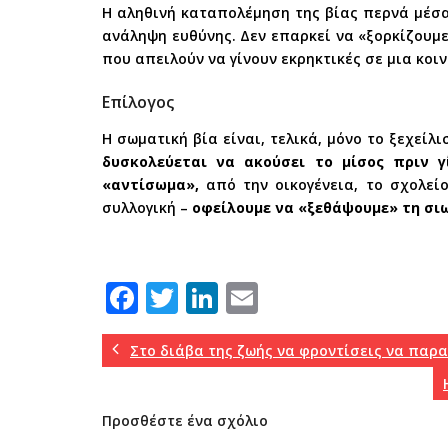
Η αληθινή καταπολέμηση της βίας περνά μέσα
ανάληψη ευθύνης. Δεν επαρκεί να «ξορκίζουμε
που απειλούν να γίνουν εκρηκτικές σε μια κοι
Επίλογος
Η σωματική βία είναι, τελικά, μόνο το ξεχεί
δυσκολεύεται να ακούσει το μίσος πριν γ
«αντίσωμα»,
από την οικογένεια, το σχολεί
συλλογική –
οφείλουμε να «ξεθάψουμε» τη σι
F
T
Li
E
a
w
n
m
c
it
k
ai
Στο διάβα της ζωής να φροντίσεις να παρα
e
te
e
l
b
r
dI
Προσθέστε ένα σχόλιο