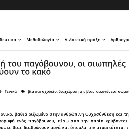
δευτικά
Μεθοδολογία
Διδακτική πράξη
Αρθρογρ
φή του παγόβουνου, οι σιωπηλές
ύουν το κακό
Γενικά
βία στο σχολείο
,
διαχείριση της βίας
,
οικογένεια
,
σωματ
ρονικό, βαθιά ριζωμένο στην ανθρώπινη ψυχοσύνθεση και τη
κορυφή ενός παγόβουνου, πίσω από την οποία κρύβονται 
ρφές βίας διαβρώνουν αργά και ύπουλα την ατομικότητα, τη