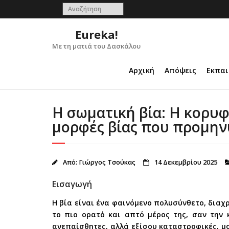
Skip
to
content
Eureka!
Με τη ματιά του Δασκάλου
Αρχική
Απόψεις
Εκπαι
Η σωματική βία: Η κορυ
μορφές βίας που προμην
Από:
Γιώργος Τσούκας
14 Δεκεμβρίου 2025
Εισαγωγή
Η βία είναι ένα φαινόμενο πολυσύνθετο, διαχ
το πιο ορατό και απτό μέρος της, σαν την 
ανεπαίσθητες, αλλά εξίσου καταστροφικές, μο