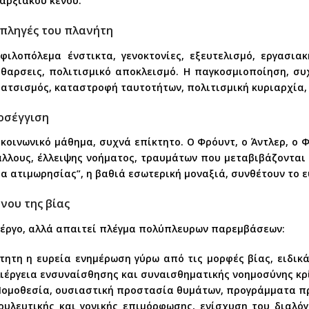
αρξιακού κενού.
 πληγές του πλανήτη
ιλοπόλεμα ένστικτα, γενοκτονίες, εξευτελισμό, εργασιακή 
αθαρσεις, πολιτισμικό αποκλεισμό. Η παγκοσμιοποίηση, συ
ρατσισμός, καταστροφή ταυτοτήτων, πολιτισμική κυριαρχία,
οσέγγιση
ι κοινωνικό μάθημα, συχνά επίκτητο. Ο Φρόυντ, ο Άντλερ, ο 
λους, έλλειψης νοήματος, τραυμάτων που μεταβιβάζονται απ
μα ατιμωρησίας”, η βαθιά εσωτερική μοναξιά, συνθέτουν το 
νου της βίας
ο έργο, αλλά απαιτεί πλέγμα πολύπλευρων παρεμβάσεων:
ητη η ευρεία ενημέρωση γύρω από τις μορφές βίας, ειδικ
λιέργεια ενσυναίσθησης και συναισθηματικής νοημοσύνης κρ
ομοθεσία, ουσιαστική προστασία θυμάτων, προγράμματα π
λευτικής και γονικής επιμόρφωσης, ενίσχυση του διαλόγ