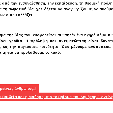
 από την ενσυναίσθηση, την εκπαίδευση, τη θεσμική πρόλη
” τη σωματική βία· χρειάζεται να αναγνωρίζουμε, να ακούμ
νωνία που αλλάζει.
λισμα της βίας που κυοφορείται σιωπηλά• ένα ηχηρό σήμα 
ίνει γροθιά. Η πρόληψη και αντιμετώπιση είναι δυνα
ο, ως την παγκόσμια κοινότητα.
Όσο μένουμε ανύποπτοι, 
ωπή για να προλάβουμε το κακό.
μείνεις άνθρωπος..!
Η Παιδεία και η Μάθηση υπό το Πρίσμα του Δημήτρη Λιαντίν