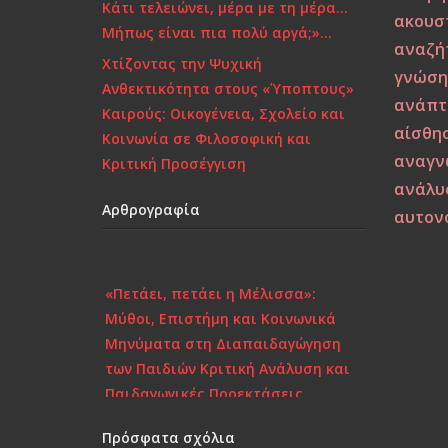
Κάτι τελειώνει, μέρα με τη μέρα…
ακουστ
Μήπως είναι πια πολύ αργά;»…
αναζή
Χτίζοντας την Ψυχική
γνώση
Ανθεκτικότητα στους «Ύποπτους»
ανάπτ
Καιρούς: Οικογένεια, Σχολείο και
αίσθησ
Κοινωνία σε Φιλοσοφική και
αναγν
Κριτική Προσέγγιση
ανάλυ
Αρθρογραφία
αυτον
«Πετάει, πετάει η Μέλισσα»:
Μύθοι, Επιστήμη και Κοινωνικά
Μηνύματα στη Διαπαιδαγώγηση
των Παιδιών Κριτική Ανάλυση και
Παιδαγωγικές Προεκτάσεις
Το πορτραίτο μιας
Πρόσφατα σχόλια