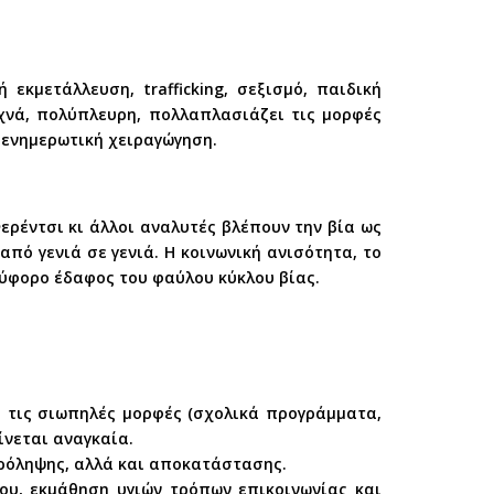
εκμετάλλευση, trafficking, σεξισμό, παιδική
χνά, πολύπλευρη, πολλαπλασιάζει τις μορφές
 ενημερωτική χειραγώγηση.
Φερέντσι κι άλλοι αναλυτές βλέπουν την βία ως
ό γενιά σε γενιά. Η κοινωνική ανισότητα, το
εύφορο έδαφος του φαύλου κύκλου βίας.
ά τις σιωπηλές μορφές (σχολικά προγράμματα,
ίνεται αναγκαία.
ρόληψης, αλλά και αποκατάστασης.
ου, εκμάθηση υγιών τρόπων επικοινωνίας και