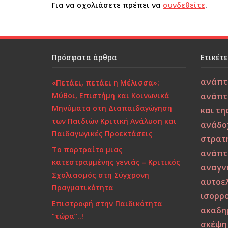
o
n
Για να σχολιάσετε πρέπει να
συνδεθείτε
.
o
k
Πρόσφατα άρθρα
Ετικέτ
ανάπτ
«Πετάει, πετάει η Μέλισσα»:
Μύθοι, Επιστήμη και Κοινωνικά
ανάπτ
Μηνύματα στη Διαπαιδαγώγηση
και τη
των Παιδιών Κριτική Ανάλυση και
ανάδο
Παιδαγωγικές Προεκτάσεις
στρατ
Το πορτραίτο μιας
ανάπτ
κατεστραμμένης γενιάς – Κριτικός
αναγν
Σχολιασμός στη Σύγχρονη
αυτοε
Πραγματικότητα
ισορρο
Επιστροφή στην Παιδικότητα
ακαδη
“τώρα”..!
σκέψη