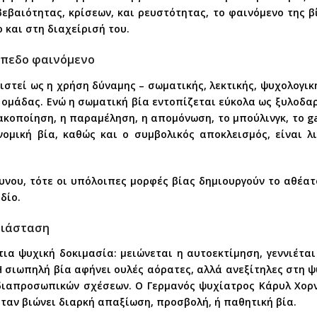
βεβαιότητας, κρίσεων, και ρευστότητας, το φαινόμενο της β
 και στη διαχείρισή του.
ίπεδο φαινόμενο
ριστεί ως η χρήση δύναμης – σωματικής, λεκτικής, ψυχολογικ
 ομάδας. Ενώ η σωματική βία εντοπίζεται εύκολα ως ξυλοδ
ακοποίηση, η παραμέληση, η απομόνωση, το μπούλινγκ, το ga
ονομική βία, καθώς και ο συμβολικός αποκλεισμός, είναι 
υνου, τότε οι υπόλοιπες μορφές βίας δημιουργούν το αθέα
δίο.
διάσταση
ια ψυχική δοκιμασία: μειώνεται η αυτοεκτίμηση, γεννιέται
 σιωπηλή βία αφήνει ουλές αόρατες, αλλά ανεξίτηλες στη ψυ
διαπροσωπικών σχέσεων. Ο Γερμανός ψυχίατρος Κάρυλ Χορν
 όταν βιώνει διαρκή απαξίωση, προσβολή, ή παθητική βία.