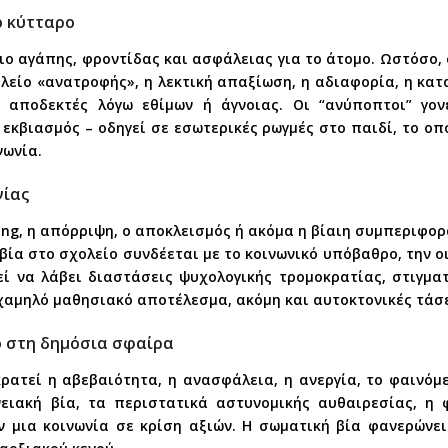
ό κύτταρο
γιο αγάπης, φροντίδας και ασφάλειας για το άτομο. Ωστόσο
λείο «ανατροφής», η λεκτική απαξίωση, η αδιαφορία, η κα
 αποδεκτές λόγω εθίμων ή άγνοιας. Οι “ανύποπτοι” γο
εκβιασμός – οδηγεί σε εσωτερικές ρωγμές στο παιδί, το οπ
νωνία.
νίας
ying, η απόρριψη, ο αποκλεισμός ή ακόμα η βίαιη συμπεριφο
ία στο σχολείο συνδέεται με το κοινωνικό υπόβαθρο, την οι
ρεί να λάβει διαστάσεις ψυχολογικής τρομοκρατίας, στιγμα
αμηλό μαθησιακό αποτέλεσμα, ακόμη και αυτοκτονικές τάσε
ο στη δημόσια σφαίρα
ρατεί η αβεβαιότητα, η ανασφάλεια, η ανεργία, το φαινόμ
νειακή βία, τα περιστατικά αστυνομικής αυθαιρεσίας, η φ
ύν μια κοινωνία σε κρίση αξιών. Η σωματική βία φανερώνε