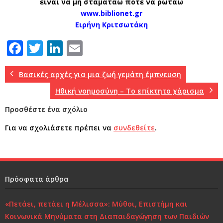
είναι να μη σταματάω πότε να ρωτάω
www.biblionet.gr
Ειρήνη Κριτσωτάκη
F
T
Li
E
a
w
n
m
c
it
k
ai
Βασικές αρχές για μια ζωή γεμάτη έμπνευση
e
te
e
l
Ηθική νοημοσύνη – Το επίκτητο χάρισμα
b
r
dI
Προσθέστε ένα σχόλιο
o
n
Για να σχολιάσετε πρέπει να
συνδεθείτε
.
o
k
Πρόσφατα άρθρα
«Πετάει, πετάει η Μέλισσα»: Μύθοι, Επιστήμη και
Κοινωνικά Μηνύματα στη Διαπαιδαγώγηση των Παιδιών