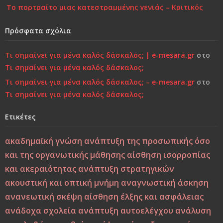
Το πορτραίτο μιας κατεστραμμένης γενιάς – Κριτικός
Σχολιασμός στη Σύγχρονη Πραγματικότητα
Πρόσφατα σχόλια
Επιστροφή στην Παιδικότητα “τώρα”..!
Τι σημαίνει για μένα καλός δάσκαλος; | e-mesara.gr
στο
Κάτι τελειώνει, μέρα με τη μέρα… Μήπως είναι πια πολύ
Τι σημαίνει για μένα καλός δάσκαλος;
αργά;»…
Τι σημαίνει για μένα καλός δάσκαλος; – e-mesara.gr
στο
Τι σημαίνει για μένα καλός δάσκαλος;
Χτίζοντας την Ψυχική Ανθεκτικότητα στους «Ύποπτους»
Καιρούς: Οικογένεια, Σχολείο και Κοινωνία σε
Ετικέτες
Φιλοσοφική και Κριτική Προσέγγιση
ακαδημαϊκή γνώση
ανάπτυξη της προσωπικής όσο
Εσύ φταις, φώναξε, εσύ!
και της οργανωτικής μάθησης
αίσθηση ισορροπίας
και ακεραιότητας
ανάπτυξη στρατηγικών
Μεταξύ σφύρας και άκμονος. Η νεότητα της ελπίδας ως
ακουστική και οπτική μνήμη
αναγνωστική άσκηση
ελπίδα των νέων
ανανεωτική σκέψη
αίσθηση έλξης και ασφάλειας
ανάδοχα σχολεία
ανάπτυξη αυτοελέγχου
ανάλυση
Από τη Βιοπαιδαγωγική στη Ζωοπαιδαγωγική;