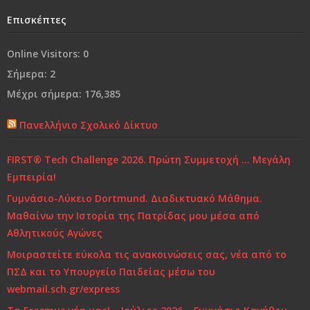
Επισκέπτες
Ναι, θα έφευγα
Online Visitors:
0
Από τη «συμμωρία» στη…«συμμορία»..!
Σήμερα:
2
Μέχρι σήμερα:
176,385
Ο κόσμος μας…
Πανελλήνιο Σχολικό Δίκτυο
Χρόνια Πολλά...
FIRST® Tech Challenge 2026. Πρώτη Συμμετοχή … Μεγάλη
Ελένη Γλύκατζη Αρβελέρ: Η Παιδεία είναι το μόνο
Εμπειρία!
αντίδοτο στην κρίση και ξεκινά από το σπίτι
Γυμνάσιο-Λύκειο Dortmund. Διαδικτυακό Μάθημα.
Τι και πώς να μαθαίνουμε
Μαθαίνω την Ιστορία της Πατρίδας μου μέσα από
Αθλητικούς Αγώνες
Μοιραστείτε εύκολα τις ανακοινώσεις σας, νέα από το
ΠΣΔ και το Υπουργείο Παιδείας μέσω του
webmail.sch.gr/express