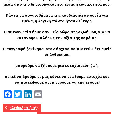
μέσα από την δημιουργικότητα είναι η ζωτικότητα μου.
Πάντα τα συναισθήματα της καρδιάς είχαν ουσία για
εμένα, η λογική πάντα ήταν δεύτερη.
Η αυτογνωσία ήρθε σαν θείο δώρο στην ζωή μου, για να
κατανοήσω πλήρως την αξία της καρδιάς.
Η συγγραφή ξεκίνησε, όταν άρχισα να πιστεύω ότι εμείς
οι άνθρωποι,
μπορούμε να ζήσουμε μια ευτυχισμένη ζωή,
αρκεί να βρούμε τι μας κάνει να νιώθουμε ευτυχία και
να πιστέψουμε ότι μπορούμε να την έχουμε!
F
T
Li
E
a
w
n
m
c
it
k
ai
Κλεψύδρα ζωής