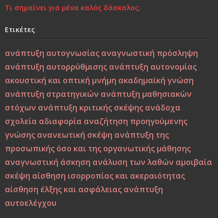
Τι σημαίνει για μένα καλός δάσκαλος;
Χτίζοντας την Ψυχική Ανθεκτικότητα στους «Ύποπτους»
Καιρούς: Οικογένεια, Σχολείο και Κοινωνία σε
Ετικέτες
Φιλοσοφική και Κριτική Προσέγγιση
ανάπτυξη αυτογνωσίας
αναγνωστική πρόσληψη
Εσύ φταις, φώναξε, εσύ!
ανάπτυξη αυτορρύθμισης
ανάπτυξη αυτονομίας
ακουστική και οπτική μνήμη
ακαδημαϊκή γνώση
Μεταξύ σφύρας και άκμονος. Η νεότητα της ελπίδας ως
ανάπτυξη στρατηγικών
ανάπτυξη μαθησιακών
ελπίδα των νέων
στόχων
ανάπτυξη κριτικής σκέψης
ανάδοχα
Από τη Βιοπαιδαγωγική στη Ζωοπαιδαγωγική;
σχολεία
αδιαφορία
αναζήτηση προηγούμενης
γνώσης
ανανεωτική σκέψη
ανάπτυξη της
Το δέντρο, το πουλί και τα φτερά: Η αλληγορία της
προσωπικής όσο και της οργανωτικής μάθησης
πίστης στον εαυτό στους ύποπτους καιρούς
αναγνωστική άσκηση
ανάλυση των λαθών
αμοιβαία
σκέψη
αίσθηση ισορροπίας και ακεραιότητας
Η Παιδεία και η Μάθηση υπό το Πρίσμα του Δημήτρη
αίσθηση έλξης και ασφάλειας
ανάπτυξη
Λιαντίνη – Ακαδημαϊκή και Υπαρξιακή Επανεξέταση
αυτοελέγχου
Η σωματική βία: Η κορυφή του παγόβουνου, οι σιωπηλές