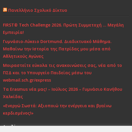
Πανελλήνιο Σχολικό Δίκτυο
Ελένη Γλύκατζη Αρβελέρ: Η Παιδεία είναι το μόνο
αντίδοτο στην κρίση και ξεκινά από το σπίτι
FIRST® Tech Challenge 2026. Πρώτη Συμμετοχή … Μεγάλη
Εμπειρία!
Τι και πώς να μαθαίνουμε
Γυμνάσιο-Λύκειο Dortmund. Διαδικτυακό Μάθημα.
Μαθαίνω την Ιστορία της Πατρίδας μου μέσα από
Αθλητικούς Αγώνες
Μοιραστείτε εύκολα τις ανακοινώσεις σας, νέα από το
ΠΣΔ και το Υπουργείο Παιδείας μέσω του
webmail.sch.gr/express
Τα Erasmus νέα μας! – Ιούλιος 2026 – Γυμνάσιο Κανήθου
Χαλκίδας
«Ενεργώ Σωστά: Αξιοποιώ την ενέργεια και βγαίνω
κερδισμένος!»
Αναζήτηση