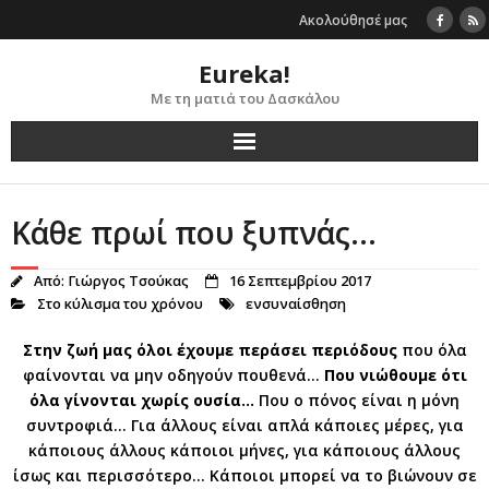
Skip
Ακολούθησέ μας
to
content
Eureka!
Με τη ματιά του Δασκάλου
Κάθε πρωί που ξυπνάς…
Από:
Γιώργος Τσούκας
16 Σεπτεμβρίου 2017
Στο κύλισμα του χρόνου
ενσυναίσθηση
Στην ζωή μας όλοι έχουμε περάσει περιόδους
που όλα
φαίνονται να μην οδηγούν πουθενά…
Που νιώθουμε ότι
όλα γίνονται χωρίς ουσία…
Που ο πόνος είναι η μόνη
συντροφιά… Για άλλους είναι απλά κάποιες μέρες, για
κάποιους άλλους κάποιοι μήνες, για κάποιους άλλους
ίσως και περισσότερο… Κάποιοι μπορεί να το βιώνουν σε