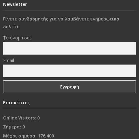
Newsletter
μορφές βίας που προμηνύουν το κακό
Γίνετε συνδρομητής για να λαμβάνετε ενημερωτικά
Στο διάβα της ζωής να φροντίσεις να παραμείνεις
δελτία.
άνθρωπος..!
Το όνομά σας
«Δεν φωτιζόμαστε κοιτάζοντας το φως, αλλά
βυθιζόμενοι στο σκοτάδι μας»
Email
Γονικές συμπεριφορές που εμποδίζουν τα παιδιά να
είναι επιτυχημένα
Ναι, θα έφευγα
Επισκέπτες
Από τη «συμμωρία» στη…«συμμορία»..!
Online Visitors:
0
Ο κόσμος μας…
Σήμερα:
9
Μέχρι σήμερα:
176,400
Χρόνια Πολλά...