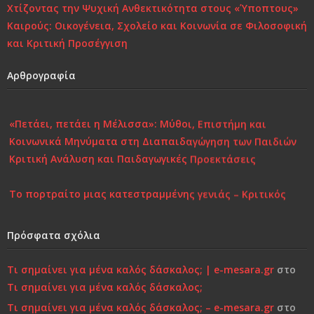
Χτίζοντας την Ψυχική Ανθεκτικότητα στους «Ύποπτους»
Καιρούς: Οικογένεια, Σχολείο και Κοινωνία σε Φιλοσοφική
και Κριτική Προσέγγιση
Αρθρογραφία
«Πετάει, πετάει η Μέλισσα»: Μύθοι, Επιστήμη και
Κοινωνικά Μηνύματα στη Διαπαιδαγώγηση των Παιδιών
Κριτική Ανάλυση και Παιδαγωγικές Προεκτάσεις
Το πορτραίτο μιας κατεστραμμένης γενιάς – Κριτικός
Σχολιασμός στη Σύγχρονη Πραγματικότητα
Πρόσφατα σχόλια
Επιστροφή στην Παιδικότητα “τώρα”..!
Τι σημαίνει για μένα καλός δάσκαλος; | e-mesara.gr
στο
Κάτι τελειώνει, μέρα με τη μέρα… Μήπως είναι πια πολύ
Τι σημαίνει για μένα καλός δάσκαλος;
αργά;»…
Τι σημαίνει για μένα καλός δάσκαλος; – e-mesara.gr
στο