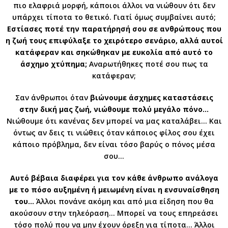
πιο ελαφριά μορφή, κάποιοι άλλοι να νιώθουν ότι δεν
υπάρχει τίποτα το θετικό. Γιατί όμως συμβαίνει αυτό;
Εστίασες ποτέ την παρατήρησή σου σε ανθρώπους που
η ζωή τους επιφύλαξε το χειρότερο σενάριο, αλλά αυτοί
κατάφεραν και σηκώθηκαν με ευκολία από αυτό το
άσχημο χτύπημα;
Αναρωτήθηκες ποτέ σου πως τα
κατάφεραν;
Σαν άνθρωποι όταν
βιώνουμε άσχημες καταστάσεις
στην δική μας ζωή, νιώθουμε πολύ μεγάλο πόνο…
Νιώθουμε ότι κανένας δεν μπορεί να μας καταλάβει… Και
όντως αν δεις τι νιώθεις όταν κάποιος φίλος σου έχει
κάποιο πρόβλημα, δεν είναι τόσο βαρύς ο πόνος μέσα
σου…
Αυτό βέβαια διαφέρει για τον κάθε άνθρωπο ανάλογα
με το πόσο αυξημένη ή μειωμένη είναι η ενσυναίσθηση
του…
Άλλοι πονάνε ακόμη και από μια είδηση που θα
ακούσουν στην τηλεόραση… Μπορεί να τους επηρεάσει
τόσο πολύ που να μην έχουν όρεξη για τίποτα… Άλλοι