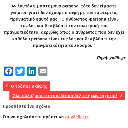
Αν λοιπόν είμαστε μόνο persona, τότε δεν είμαστε
γνήσιοι, γιατί δεν έχουμε επαφή με τον εσωτερικό,
πραγματικό εαυτό μας. “Ο άνθρωπος -persona είναι
τυφλός και δεν βλέπει την εσωτερική του
πραγματικότητα, ακριβώς όπως ο άνθρωπος που δεν έχει
καθόλου persona είναι τυφλός και δεν βλέπει την
πραγματικότητα του κόσμου.”
Πηγή: yolife.gr
F
T
Li
E
a
w
n
m
c
it
k
ai
Ο τρόπος σκέψης
e
te
e
l
Όλα αλλάζουν, η εκπαίδευση δεξιοτήτων έρχεται!
b
r
dI
Προσθέστε ένα σχόλιο
o
n
Για να σχολιάσετε πρέπει να
συνδεθείτε
.
o