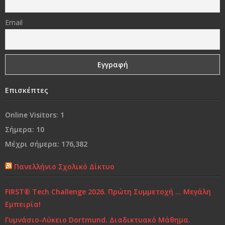
«Δεν φωτιζόμαστε κοιτάζοντας το φως, αλλά
Email
βυθιζόμενοι στο σκοτάδι μας»
Γονικές συμπεριφορές που εμποδίζουν τα παιδιά να
είναι επιτυχημένα
Επισκέπτες
Ναι, θα έφευγα
Online Visitors:
1
Από τη «συμμωρία» στη…«συμμορία»..!
Σήμερα:
10
Μέχρι σήμερα:
176,382
Ο κόσμος μας…
Πανελλήνιο Σχολικό Δίκτυο
Χρόνια Πολλά...
FIRST® Tech Challenge 2026. Πρώτη Συμμετοχή … Μεγάλη
Ελένη Γλύκατζη Αρβελέρ: Η Παιδεία είναι το μόνο
Εμπειρία!
αντίδοτο στην κρίση και ξεκινά από το σπίτι
Γυμνάσιο-Λύκειο Dortmund. Διαδικτυακό Μάθημα.