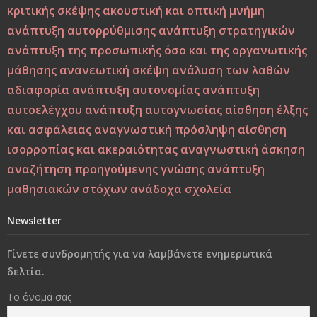
Εσύ φταις, φώναξε, εσύ!
κριτικής σκέψης
ακουστική και οπτική μνήμη
ανάπτυξη αυτορρύθμισης
ανάπτυξη στρατηγικών
Μεταξύ σφύρας και άκμονος. Η νεότητα της ελπίδας ως
ανάπτυξη της προσωπικής όσο και της οργανωτικής
ελπίδα των νέων
μάθησης
ανανεωτική σκέψη
ανάλυση των λαθών
αδιαφορία
ανάπτυξη αυτονομίας
ανάπτυξη
Από τη Βιοπαιδαγωγική στη Ζωοπαιδαγωγική;
αυτοελέγχου
ανάπτυξη αυτογνωσίας
αίσθηση έλξης
και ασφάλειας
αναγνωστική πρόσληψη
αίσθηση
Το δέντρο, το πουλί και τα φτερά: Η αλληγορία της
ισορροπίας και ακεραιότητας
αναγνωστική άσκηση
πίστης στον εαυτό στους ύποπτους καιρούς
αναζήτηση προηγούμενης γνώσης
ανάπτυξη
Η Παιδεία και η Μάθηση υπό το Πρίσμα του Δημήτρη
μαθησιακών στόχων
ανάδοχα σχολεία
Λιαντίνη – Ακαδημαϊκή και Υπαρξιακή Επανεξέταση
Newsletter
Η σωματική βία: Η κορυφή του παγόβουνου, οι σιωπηλές
Γίνετε συνδρομητής για να λαμβάνετε ενημερωτικά
μορφές βίας που προμηνύουν το κακό
δελτία.
Στο διάβα της ζωής να φροντίσεις να παραμείνεις
Το όνομά σας
άνθρωπος..!