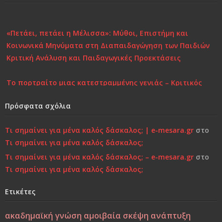
«Πετάει, πετάει η Μέλισσα»: Μύθοι, Επιστήμη και
Κοινωνικά Μηνύματα στη Διαπαιδαγώγηση των Παιδιών
Κριτική Ανάλυση και Παιδαγωγικές Προεκτάσεις
Το πορτραίτο μιας κατεστραμμένης γενιάς – Κριτικός
Σχολιασμός στη Σύγχρονη Πραγματικότητα
Πρόσφατα σχόλια
Επιστροφή στην Παιδικότητα “τώρα”..!
Τι σημαίνει για μένα καλός δάσκαλος; | e-mesara.gr
στο
Κάτι τελειώνει, μέρα με τη μέρα… Μήπως είναι πια πολύ
Τι σημαίνει για μένα καλός δάσκαλος;
αργά;»…
Τι σημαίνει για μένα καλός δάσκαλος; – e-mesara.gr
στο
Τι σημαίνει για μένα καλός δάσκαλος;
Χτίζοντας την Ψυχική Ανθεκτικότητα στους «Ύποπτους»
Καιρούς: Οικογένεια, Σχολείο και Κοινωνία σε
Ετικέτες
Φιλοσοφική και Κριτική Προσέγγιση
ακαδημαϊκή γνώση
αμοιβαία σκέψη
ανάπτυξη