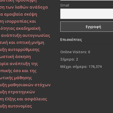
ωστική πρόσληψη
Email
ση των λαθών
ανάδοχα
ία
αμοιβαία σκέψη
ση ισορροπίας και
ιότητας
ακαδημαϊκή
η
ανάπτυξη αυτογνωσίας
Επισκέπτες
ική και οπτική μνήμη
υξη αυτορρύθμισης
Online Visitors:
0
ωστική άσκηση
Σήμερα:
2
ορία
ανάπτυξη της
Μέχρι σήμερα:
176,374
πικής όσο και της
ωτικής μάθησης
υξη μαθησιακών στόχων
υξη στρατηγικών
η έλξης και ασφάλειας
υξη αυτονομίας