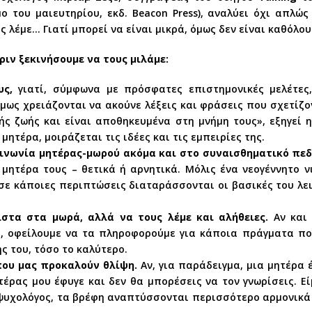
του μαιευτηρίου, εκδ. Beacon Press), αναλύει όχι απλώς
ς λέμε… Γιατί μπορεί να είναι μικρά, όμως δεν είναι καθόλου
ιν ξεκινήσουμε να τους μιλάμε:
υς,
γιατί, σύμφωνα με πρόσφατες επιστημονικές μελέτες
μως χρειάζονται να ακούνε λέξεις και φράσεις που σχετίζο
ής ζωής και είναι αποθηκευμένα στη μνήμη τους», εξηγεί η
μητέρα, μοιράζεται τις ιδέες και τις εμπειρίες της.
ινωνία μητέρας-μωρού ακόμα και στο συναισθηματικό πεδ
μητέρα τους – θετικά ή αρνητικά. Μόλις ένα νεογέννητο 
σε κάποιες περιπτώσεις διαταράσσονται οι βασικές του λειτ
ιστα στα μωρά, αλλά να τους λέμε και αλήθειες.
Αν και 
, οφείλουμε να τα πληροφορούμε για κάποια πράγματα πο
ς του, τόσο το καλύτερο.
ου μας προκαλούν θλίψη.
Αν, για παράδειγμα, μια μητέρα 
έρας μου έφυγε και δεν θα μπορέσεις να τον γνωρίσεις. Εί
οψυχολόγος, τα βρέφη αναπτύσσονται περισσότερο αρμονικά 