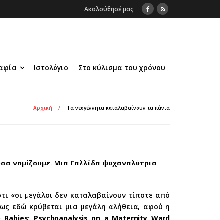
Ακολούθησέ μας
αφία
Ιστολόγιο
Στο κύλισμα του χρόνου
Αρχική
/
Τα νεογέννητα καταλαβαίνουν τα πάντα
όσα νομίζουμε. Μια Γαλλίδα ψυχαναλύτρια
ότι «οι μεγάλοι δεν καταλαβαίνουν τίποτε από
σως εδώ κρύβεται μια μεγάλη αλήθεια, αφού η
o Babies: Psychoanalysis on a Maternity Ward