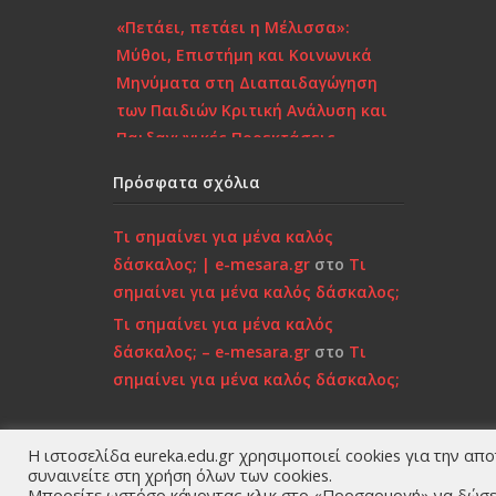
«Πετάει, πετάει η Μέλισσα»:
Μύθοι, Επιστήμη και Κοινωνικά
Μηνύματα στη Διαπαιδαγώγηση
των Παιδιών Κριτική Ανάλυση και
Παιδαγωγικές Προεκτάσεις
Το πορτραίτο μιας
Πρόσφατα σχόλια
κατεστραμμένης γενιάς – Κριτικός
Σχολιασμός στη Σύγχρονη
Τι σημαίνει για μένα καλός
Πραγματικότητα
δάσκαλος; | e-mesara.gr
στο
Τι
σημαίνει για μένα καλός δάσκαλος;
Επιστροφή στην Παιδικότητα
Τι σημαίνει για μένα καλός
“τώρα”..!
δάσκαλος; – e-mesara.gr
στο
Τι
σημαίνει για μένα καλός δάσκαλος;
Κάτι τελειώνει, μέρα με τη μέρα…
Μήπως είναι πια πολύ αργά;»…
Η ιστοσελίδα eureka.edu.gr χρησιμοποιεί cookies για την απ
Ποιοι ε
συναινείτε στη χρήση όλων των cookies.
Χτίζοντας την Ψυχική
Μπορείτε ωστόσο κάνοντας κλικ στο «Προσαρμογή» να δώσετ