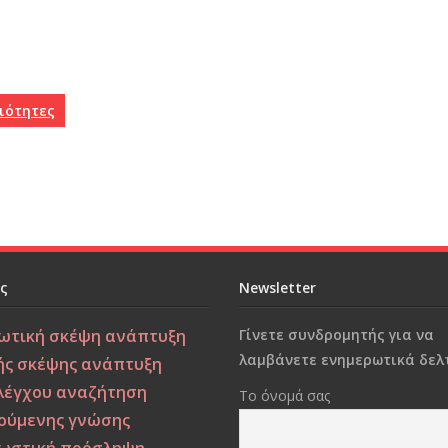
ξιότητες
ες
Newsletter
ωτική σκέψη
ανάπτυξη
Γίνετε συνδρομητής για να
λαμβάνετε ενημερωτικά δελτ
ής σκέψης
ανάπτυξη
λέγχου
αναζήτηση
Το όνομά σας
ούμενης γνώσης