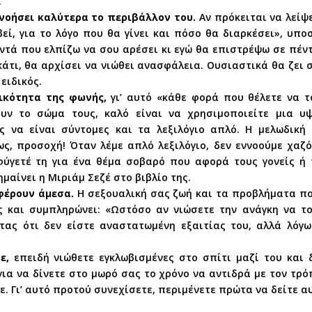
.
νοήσει καλύτερα το περιβάλλον του.
Αν πρόκειται να λείψε
εί, για το λόγο που θα γίνει και πόσο θα διαρκέσει», υπο
αντά που ελπίζω να σου αρέσει κι εγώ θα επιστρέψω σε πέντ
κάτι, θα αρχίσει να νιώθει ανασφάλεια. Ουσιαστικά θα ζει 
 ειδικός.
ικότητα της φωνής,
γι’ αυτό «κάθε φορά που θέλετε να τ
υν το σώμα τους, καλό είναι να χρησιμοποιείτε μια υψ
ς να είναι σύντομες και τα λεξιλόγιο απλό. Η μελωδικ
ς, προσοχή! Όταν λέμε απλό λεξιλόγιο, δεν εννοούμε χαζό
φύγετέ τη για ένα θέμα σοβαρό που αφορά τους γονείς ή
μαίνει η Μιριάμ Σεζέ στο βιβλίο της.
φέρουν άμεσα.
Η σεξουαλική σας ζωή και τα προβλήματα πο
 και συμπληρώνει: «Ωστόσο αν νιώσετε την ανάγκη να το
τας ότι δεν είστε αναστατωμένη εξαιτίας του, αλλά λόγω
ε,
επειδή νιώθετε εγκλωβισμένες στο σπίτι μαζί του και 
για να δίνετε στο μωρό σας το χρόνο να αντιδρά με τον τρ
. Γι’ αυτό προτού συνεχίσετε, περιμένετε πρώτα να δείτε αυ