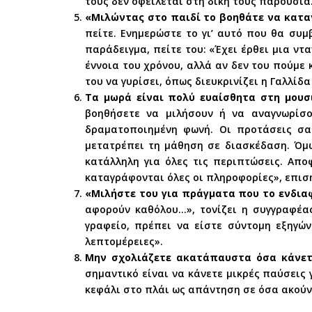
τους δεν οφείλεται στη δική τους παρουσία
«Μιλώντας στο παιδί το βοηθάτε να κατα
πείτε. Ενημερώστε το γι’ αυτό που θα συμβ
παράδειγμα, πείτε του: «Έχει έρθει μια ντ
έννοια του χρόνου, αλλά αν δεν του πούμε 
του να γυρίσει, όπως διευκρινίζει η Γαλλίδα
Τα μωρά είναι πολύ ευαίσθητα στη μουσ
βοηθήσετε να μιλήσουν ή να αναγνωρίσο
δραματοποιημένη φωνή. Οι προτάσεις σα
μετατρέπει τη μάθηση σε διασκέδαση. Όμω
κατάλληλη για όλες τις περιπτώσεις. Απο
καταγράφονται όλες οι πληροφορίες», επιση
«Μιλήστε του για πράγματα που το ενδια
αφορούν καθόλου…», τονίζει η συγγραφέας
γραφείο, πρέπει να είστε σύντομη εξηγών
λεπτομέρειες».
Μην σχολιάζετε ακατάπαυστα όσα κάνετ
σημαντικό είναι να κάνετε μικρές παύσεις 
κεφάλι στο πλάι ως απάντηση σε όσα ακούνε