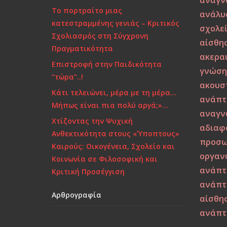
αναγν
Το πορτραίτο μιας
ανάλυ
κατεστραμμένης γενιάς – Κριτικός
σχολε
Σχολιασμός στη Σύγχρονη
αίσθη
Πραγματικότητα
ακερα
Επιστροφή στην Παιδικότητα
γνώσ
“τώρα”..!
ακουστ
Κάτι τελειώνει, μέρα με τη μέρα…
ανάπτ
Μήπως είναι πια πολύ αργά;»…
αναγν
Χτίζοντας την Ψυχική
αδιαφ
Ανθεκτικότητα στους «Ύποπτους»
προσω
Καιρούς: Οικογένεια, Σχολείο και
οργαν
Κοινωνία σε Φιλοσοφική και
ανάπτ
Κριτική Προσέγγιση
ανάπτ
Αρθρογραφία
αίσθησ
ανάπτ