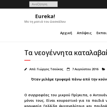
Skip
to
content
Eureka!
Με τη ματιά του Δασκάλου
Αρχική
Απόψεις
Εκπαι
Τα νεογέννητα καταλαβα
Από:
Γιώργος Τσούκας
7 Αυγούστου 2016
Όταν μιλάμε τρυφερά πάνω από την κούνι
Ο συγγραφέας του μικρού Πρίγκιπα, ο Αντουάν
μόνοι τους. Είναι κουραστικό για τα παιδιά
κορυφαία Γαλλίδα ψυχαναλύτρια και παιδοψ