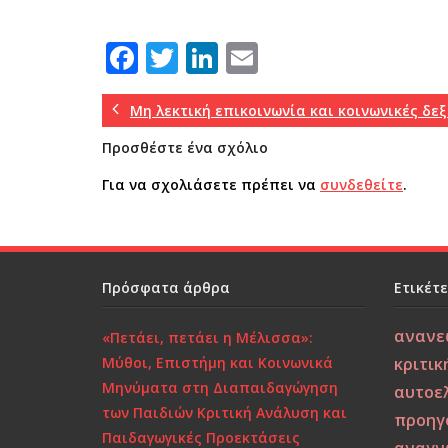
F
T
Li
E
a
w
n
m
c
it
k
ai
Μη λεκτική επικοινωνία και κοινωνικές δε
e
te
e
l
Προσθέστε ένα σχόλιο
b
r
dI
Για να σχολιάσετε πρέπει να
συνδεθείτε
.
o
n
o
k
Πρόσφατα άρθρα
Ετικέτ
ανανε
«Πετάει, πετάει η Μέλισσα»:
Μύθοι, Επιστήμη και Κοινωνικά
κριτικ
Μηνύματα στη Διαπαιδαγώγηση
αυτοε
των Παιδιών Κριτική Ανάλυση και
προηγ
Παιδαγωγικές Προεκτάσεις