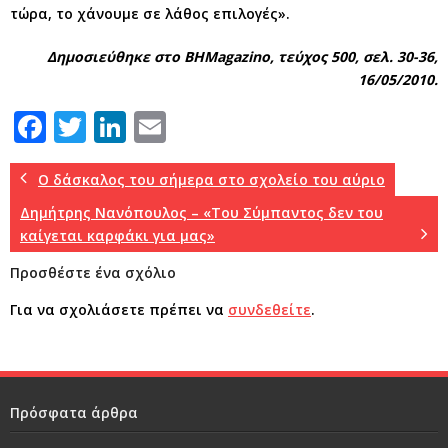
τώρα, το χάνουμε σε λάθος επιλογές».
Δημοσιεύθηκε στο BHMagazino, τεύχος 500, σελ. 30-36,
16/05/2010.
F
T
Li
E
a
w
n
m
c
it
k
ai
Ο δάσκαλος του σήμερα στο σχολείο του αύριο
e
te
e
l
Δημήτρης Νανόπουλος – «Του Σύμπαντος δεν του
καίγεται καρφάκι για μας»
b
r
dI
Προσθέστε ένα σχόλιο
o
n
o
Για να σχολιάσετε πρέπει να
συνδεθείτε
.
k
Πρόσφατα άρθρα