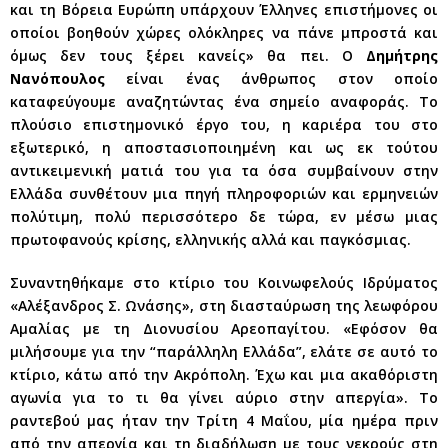
και τη Βόρεια Ευρώπη υπάρχουν Έλληνες επιστήμονες οι
οποίοι βοηθούν χώρες ολόκληρες να πάνε μπροστά και
όμως δεν τους ξέρει κανείς» θα πει. Ο
Δημήτρης
Νανόπουλος
είναι ένας άνθρωπος στον οποίο
καταφεύγουμε αναζητώντας ένα σημείο αναφοράς. Το
πλούσιο επιστημονικό έργο του, η καριέρα του στο
εξωτερικό, η αποστασιοποιημένη και ως εκ τούτου
αντικειμενική ματιά του για τα όσα συμβαίνουν στην
Ελλάδα συνθέτουν μια πηγή πληροφοριών και ερμηνειών
πολύτιμη, πολύ περισσότερο δε τώρα, εν μέσω μιας
πρωτοφανούς κρίσης, ελληνικής αλλά και παγκόσμιας.
Συναντηθήκαμε στο κτίριο του Κοινωφελούς Ιδρύματος
«Αλέξανδρος Σ. Ωνάσης», στη διασταύρωση της λεωφόρου
Αμαλίας με τη Διονυσίου Αρεοπαγίτου. «Εφόσον θα
μιλήσουμε για την “παράλληλη Ελλάδα”, ελάτε σε αυτό το
κτίριο, κάτω από την Ακρόπολη. Έχω και μια ακαθόριστη
αγωνία για το τι θα γίνει αύριο στην απεργία». Το
ραντεβού μας ήταν την Τρίτη 4 Μαΐου, μία ημέρα πριν
από την απεργία και τη διαδήλωση με τους νεκρούς στη