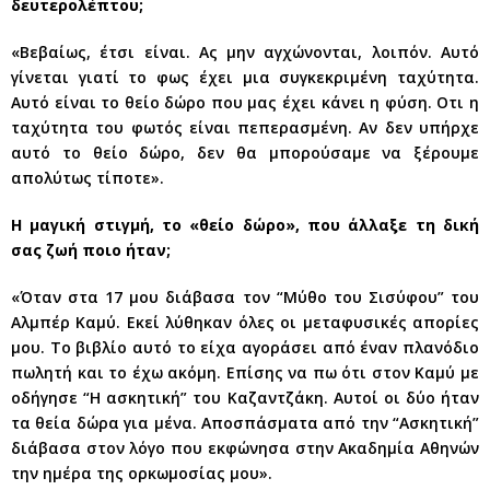
δευτερολέπτου;
«Βεβαίως, έτσι είναι. Ας μην αγχώνονται, λοιπόν. Αυτό
γίνεται γιατί το φως έχει μια συγκεκριμένη ταχύτητα.
Αυτό είναι το θείο δώρο που μας έχει κάνει η φύση. Οτι η
ταχύτητα του φωτός είναι πεπερασμένη. Αν δεν υπήρχε
αυτό το θείο δώρο, δεν θα μπορούσαμε να ξέρουμε
απολύτως τίποτε».
Η μαγική στιγμή, το «θείο δώρο», που άλλαξε τη δική
σας ζωή ποιο ήταν;
«Όταν στα 17 μου διάβασα τον “Μύθο του Σισύφου” του
Αλμπέρ Καμύ. Εκεί λύθηκαν όλες οι μεταφυσικές απορίες
μου. Το βιβλίο αυτό το είχα αγοράσει από έναν πλανόδιο
πωλητή και το έχω ακόμη. Επίσης να πω ότι στον Καμύ με
οδήγησε “Η ασκητική” του Καζαντζάκη. Αυτοί οι δύο ήταν
τα θεία δώρα για μένα. Αποσπάσματα από την “Ασκητική”
διάβασα στον λόγο που εκφώνησα στην Ακαδημία Αθηνών
την ημέρα της ορκωμοσίας μου».