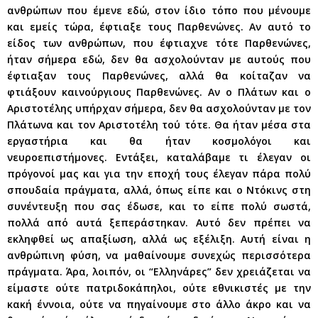
ανθρώπων που έμενε εδώ, στον ίδιο τόπο που μένουμε
και εμείς τώρα, έφτιαξε τους Παρθενώνες. Αν αυτό το
είδος των ανθρώπων, που έφτιαχνε τότε Παρθενώνες,
ήταν σήμερα εδώ, δεν θα ασχολούνταν με αυτούς που
έφτιαξαν τους Παρθενώνες, αλλά θα κοίταζαν να
φτιάξουν καινούργιους Παρθενώνες. Αν ο Πλάτων και ο
Αριστοτέλης υπήρχαν σήμερα, δεν θα ασχολούνταν με τον
Πλάτωνα και τον Αριστοτέλη τού τότε. Θα ήταν μέσα στα
εργαστήρια και θα ήταν κοσμολόγοι και
νευροεπιστήμονες. Εντάξει, καταλάβαμε τι έλεγαν οι
πρόγονοί μας και για την εποχή τους έλεγαν πάρα πολύ
σπουδαία πράγματα, αλλά, όπως είπε και ο Ντόκινς στη
συνέντευξη που σας έδωσε, και το είπε πολύ σωστά,
πολλά από αυτά ξεπεράστηκαν. Αυτό δεν πρέπει να
εκληφθεί ως απαξίωση, αλλά ως εξέλιξη. Αυτή είναι η
ανθρώπινη φύση, να μαθαίνουμε συνεχώς περισσότερα
πράγματα. Άρα, λοιπόν, οι “Ελληνάρες” δεν χρειάζεται να
είμαστε ούτε πατριδοκάπηλοι, ούτε εθνικιστές με την
κακή έννοια, ούτε να πηγαίνουμε στο άλλο άκρο και να