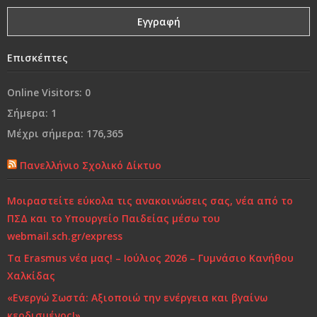
Ναι, θα έφευγα
Επισκέπτες
Από τη «συμμωρία» στη…«συμμορία»..!
Online Visitors:
0
Ο κόσμος μας…
Σήμερα:
1
Μέχρι σήμερα:
176,365
Χρόνια Πολλά...
Πανελλήνιο Σχολικό Δίκτυο
Ελένη Γλύκατζη Αρβελέρ: Η Παιδεία είναι το μόνο
αντίδοτο στην κρίση και ξεκινά από το σπίτι
Μοιραστείτε εύκολα τις ανακοινώσεις σας, νέα από το
ΠΣΔ και το Υπουργείο Παιδείας μέσω του
Τι και πώς να μαθαίνουμε
webmail.sch.gr/express
Τα Erasmus νέα μας! – Ιούλιος 2026 – Γυμνάσιο Κανήθου
Χαλκίδας
«Ενεργώ Σωστά: Αξιοποιώ την ενέργεια και βγαίνω
κερδισμένος!»