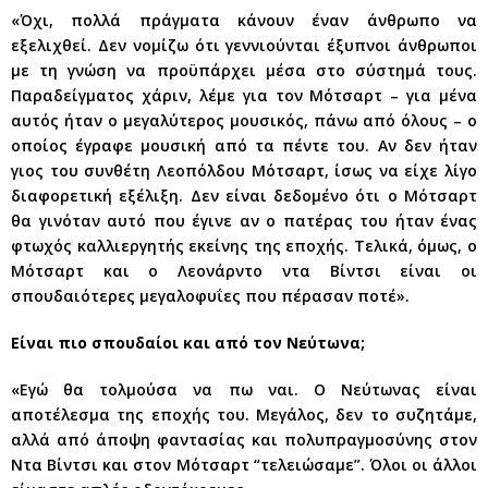
«Όχι, πολλά πράγματα κάνουν έναν άνθρωπο να
εξελιχθεί. Δεν νομίζω ότι γεννιούνται έξυπνοι άνθρωποι
με τη γνώση να προϋπάρχει μέσα στο σύστημά τους.
Παραδείγματος χάριν, λέμε για τον Μότσαρτ – για μένα
αυτός ήταν ο μεγαλύτερος μουσικός, πάνω από όλους – ο
οποίος έγραφε μουσική από τα πέντε του. Αν δεν ήταν
γιος του συνθέτη Λεοπόλδου Μότσαρτ, ίσως να είχε λίγο
διαφορετική εξέλιξη. Δεν είναι δεδομένο ότι ο Μότσαρτ
θα γινόταν αυτό που έγινε αν ο πατέρας του ήταν ένας
φτωχός καλλιεργητής εκείνης της εποχής. Τελικά, όμως, ο
Μότσαρτ και ο Λεονάρντο ντα Βίντσι είναι οι
σπουδαιότερες μεγαλοφυΐες που πέρασαν ποτέ».
Είναι πιο σπουδαίοι και από τον Νεύτωνα;
«Εγώ θα τολμούσα να πω ναι. Ο Νεύτωνας είναι
αποτέλεσμα της εποχής του. Μεγάλος, δεν το συζητάμε,
αλλά από άποψη φαντασίας και πολυπραγμοσύνης στον
Ντα Βίντσι και στον Μότσαρτ “τελειώσαμε”. Όλοι οι άλλοι