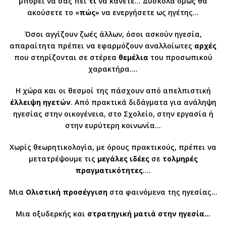
μπορεί να σας πει
τι
να κάνετε… Δύσκολα όμως θα
ακούσετε το «
πώς
» να ενεργήσετε ως ηγέτης…
Όσοι αγγίζουν ζωές άλλων, όσοι ασκούν ηγεσία,
απαραίτητα πρέπει να εφαρμόζουν αναλλοίωτες
αρχές
που στηρίζονται σε στέρεα
θεμέλια
του προσωπικού
χαρακτήρα….
Η χώρα και οι θεσμοί της πάσχουν από απελπιστική
έλλειψη
ηγετών
. Από πρακτικά διδάγματα για ανάληψη
ηγεσίας στην οικογένεια, στο Σχολείο, στην εργασία ή
στην ευρύτερη κοινωνία…
Χωρίς θεωρητικολογία, με όρους πρακτικούς, πρέπει να
μετατρέψουμε τις
μεγάλες
ιδέες
σε
τολμηρές
πραγματικότητες
….
Μια
Ολιστική
προσέγγιση
στα φαινόμενα της ηγεσίας…
Μια οξυδερκής και
στρατηγική ματιά στην ηγεσία…