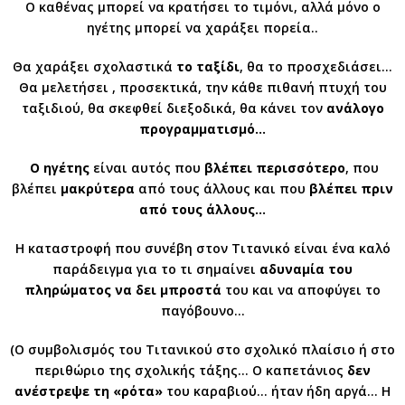
Ο καθένας μπορεί να κρατήσει το τιμόνι, αλλά μόνο ο
ηγέτης μπορεί να χαράξει πορεία..
Θα χαράξει σχολαστικά
το ταξίδι
, θα το προσχεδιάσει…
Θα μελετήσει , προσεκτικά, την κάθε πιθανή πτυχή του
ταξιδιού, θα σκεφθεί διεξοδικά, θα κάνει τον
ανάλογο
προγραμματισμό…
Ο ηγέτης
είναι αυτός που
βλέπει περισσότερο
, που
βλέπει
μακρύτερα
από τους άλλους και που
βλέπει πριν
από τους άλλους…
Η καταστροφή που συνέβη στον Τιτανικό είναι ένα καλό
παράδειγμα για το τι σημαίνει
αδυναμία του
πληρώματος
να δει μπροστά
του και να αποφύγει το
παγόβουνο…
(Ο συμβολισμός του Τιτανικού στο σχολικό πλαίσιο ή στο
περιθώριο της σχολικής τάξης… Ο καπετάνιος
δεν
ανέστρεψε
τη «ρότα»
του καραβιού… ήταν ήδη αργά… Η