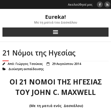
Skip
Ακολούθησέ μας
to
content
Eureka!
Με τη ματιά του Δασκάλου
21 Νόμοι της Ηγεσίας
Από:
Γιώργος Τσούκας
29 Αυγούστου 2014
Διοίκηση εκπαίδευσης
ΟΙ 21 ΝΟΜΟΙ ΤΗΣ ΗΓΕΣΙΑΣ
ΤΟΥ
JOHN
C
.
MAXWELL
(Με τη ματιά ενός Δασκάλου)