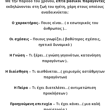
Με την πάροδο του χρόνου,
επτά βασικοί παράγοντες
εκδηλώνονται στη ζωή του ηγέτη, χάρη στους οποίους
αναδεικνύεται:
Ο χαρακτήρας
– Ποιος είναι.. ( ο εσωτερικός του
άνθρωπος )…
Οι σχέσεις
– Ποιους γνωρίζει.( βαθύτερες σχέσεις,
ηγετικό δυναμικό )
Η Γνώση
– Τι ξέρει…( γνώση γεγονότων, κατανόηση
παραγόντων )..
Η διαίσθηση
– Τι αισθάνεται…( χειρισμός αστάθμητων
παραγόντων)
Η Πείρα
– Τι έχει διατελέσει…( αντιμετώπιση
προκλήσεων )
Προηγούμενη επιτυχία
– Τι έχει κάνει…( μια καλή
προϊστορία )