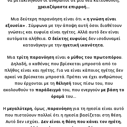
να μετακινηθούν οι άνθρωποι σε μια νέα κατεύθυνση,
χρειαζόμαστε επιρροή…
Μια δεύτερη παρανόηση είναι ότι
« η γνώση είναι
εξουσία»
. Σύμφωνα με την άποψη αυτή όσοι διαθέτουν
γνώσεις και ευφυία είναι ηγέτες. Αλλά αυτό δεν είναι
αυτόματα αλήθεια.
Ο δείκτης ευφυίας
δεν ισοδυναμεί
κατανάγκην με την
ηγετική ικανότητα.
Μια
τρίτη παρανόηση
είναι
ο μύθος του πρωτοπόρου
.
Δηλαδή, ο καθένας που βρίσκεται μπροστά από το
πλήθος είναι και ηγέτης. Για να είναι κάποιος ηγέτης δεν
αρκεί να βρίσκεται μπροστά. Πρέπει να έχει ανθρώπους
που έρχονται με τη
θέλησή
τους πίσω του, που
ακολουθούν το
παράδειγμά
του, που ενεργούν
με βάση το
όραμά
του…
Η
μεγαλύτερη
, όμως ,
παρανόηση
για τη ηγεσία είναι αυτό
που πιστεύουν πολλοί ότι η ηγεσία βασίζεται στη θέση.
Αυτό δεν ισχύει.
Δεν είναι η θέση που κάνει τον ηγέτη
,