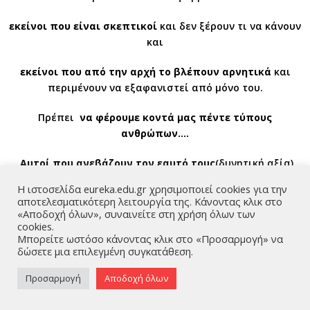
εκείνοι που είναι σκεπτικοί
και δεν ξέρουν τι να κάνουν
και
εκείνοι που από την αρχή το βλέπουν αρνητικά
και
περιμένουν να εξαφανιστεί από μόνο του.
Πρέπει
να φέρουμε κοντά μας πέντε τύπους
ανθρώπων….
Αυτοί που ανεβάζουν τον εαυτό τους
(δυνητική αξία)
Η ιστοσελίδα eureka.edu.gr χρησιμοποιεί cookies για την
Αυτούς που ανεβάζουν το ηθικό στον οργανισμό
αποτελεσματικότερη λειτουργία της. Κάνοντας κλικ στο
(θετική αξία)
«Αποδοχή όλων», συναινείτε στη χρήση όλων των
Αυτοί που ανεβάζουν τον ηγέτη
(προσωπική αξία)
cookies.
Μπορείτε ωστόσο κάνοντας κλικ στο «Προσαρμογή» να
Αυτοί που ανεβάζουν τους άλλους
(παραγωγική αξία)
δώσετε μια επιλεγμένη συγκατάθεση.
Αυτοί που ανεβάζουν άλλους
που ανεβάζουν άλλους
(αποδεδειγμένη αξία)
Προσαρμογή
Αποδοχή όλων