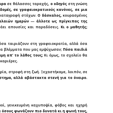
υρα
σε θάλασσες ταραχής,
ο οδηγός
στη γνώση
δομές, σε γραφειοκρατικούς κανόνες, σε μια
ι καταγραφή στόχων.
Ο δάσκαλος,
κουρασμένος
αλαιών ημερών ― άλλοτε ως πρίγκιπας της
ράει απουσίες και παραδόσεις.
Κι ο μαθητής;
όσα ταιριάζουν στη γραφειοκρατία, αλλά όσα
 τα βλέμματα που μας εμψύχωσαν;
Πόσα παιδιά
μη απ’ το λάθος τους;
Κι όμως, το σχολείο θα
 καριέρες.
ερία, στροφή στη ζωή. Ξεχαστήκαμε, λοιπόν, σε
στημα, αλλά αβάστακτα στενή για το όνειρο.
μοί, γενικευμένη καχυποψία, φόβος και ηχηρή
 όσους φωνάζουν πιο δυνατά κι η φωνή τους,