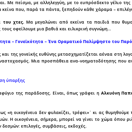
ται. Με πείσμα, με αλληλεγγύη, με το ευπρόσδεκτο γέλιο τη
ια κείνα που, παρά τα πάντα, ξεπηδούν κάθε χάραμα – επιλέγ
 του χτες.
Μα μεγαλώνει από εκείνα τα παιδιά που θυμο
 τους οφείλουμε μια βαθιά και ειλικρινή συγνώμη…
ότητα – Γονεϊκότητα – Ένα Οραματικό Παλίμψηστο του Παρ
ς και της γονεϊκής ευθύνης μετασχηματίζεται αέναα στη λογ
αναστοχασμός. Μια προσπάθεια ανα-νοηματοδότησης που αν
ηση ύπαρξης
ταφύγιο της παράδοσης. Είναι, όπως γράφει η
Αλκυόνη Παπ
ως «η οικογένεια δεν φυλακίζει, τρέφει»˙ κι ας θυμηθούμε
ν. Η οικογένεια, σήμερα, μπορεί να γίνει το χώμα όπου ρι
δεσμών: επιλογές, συμβάσεις, εκδοχές.