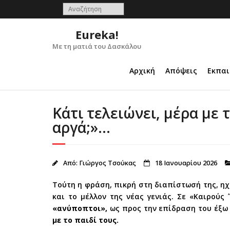
Skip
to
content
Eureka!
Με τη ματιά του Δασκάλου
Αρχική
Απόψεις
Εκπαι
Κάτι τελειώνει, μέρα με
αργά;»…
Από:
Γιώργος Τσούκας
18 Ιανουαρίου 2026
Τούτη η φράση, πικρή στη διαπίστωσή της, ηχ
και το μέλλον της νέας γενιάς. Σε «Καιρούς
«ανύποπτοι»,
ως προς την επίδραση του έξω
με το παιδί τους.