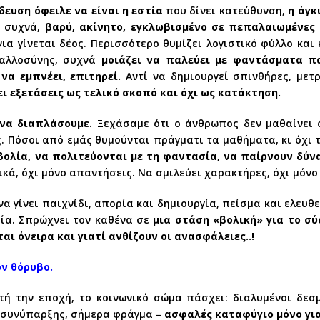
δευση όφειλε να είναι η εστία
που δίνει κατεύθυνση,
η άγκ
, συχνά,
βαρύ, ακίνητο, εγκλωβισμένο σε πεπαλαιωμένες 
α γίνεται δέος. Περισσότερο θυμίζει λογιστικό φύλλο κα
ξαλλοσύνης, συχνά
μοιάζει να παλεύει με φαντάσματα π
να εμπνέει, επιτηρεί.
Αντί να δημιουργεί σπινθήρες, μετ
ει εξετάσεις ως τελικό σκοπό και όχι ως κατάκτηση.
 να διαπλάσουμε
. Ξεχάσαμε ότι ο άνθρωπος δεν μαθαίνει 
ς. Πόσοι από εμάς θυμούνται πράγματι τα μαθήματα, κι όχι
ολία, να πολιτεύονται με τη φαντασία, να παίρνουν δύνα
ικά, όχι μόνο απαντήσεις. Να σμιλεύει χαρακτήρες, όχι μόνο
 να γίνει παιχνίδι, απορία και δημιουργία, πείσμα και ελευθ
φία. Σπρώχνει τον καθένα σε
μια στάση «βολική» για το σύ
αι όνειρα και γιατί ανθίζουν οι ανασφάλειες..!
ν θόρυβο.
τή την εποχή, το κοινωνικό σώμα πάσχει: διαλυμένοι δεσ
 συνύπαρξης, σήμερα φράγμα –
ασφαλές καταφύγιο μόνο για