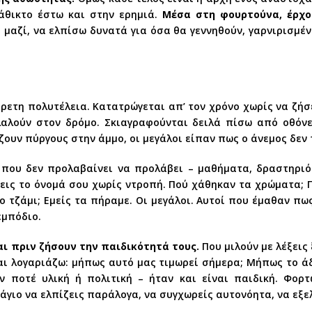
άθικτο έστω και στην ερημιά.
Μέσα στη φουρτούνα, έρχο
μαζί, να ελπίσω δυνατά για όσα θα γεννηθούν, γαρνιρισμέ
ρετη πολυτέλεια. Κατατρώγεται απ’ τον χρόνο χωρίς να ζήσ
λαλούν στον δρόμο. Σκιαγραφούνται δειλά πίσω από οθόνες
ζουν πύργους στην άμμο, οι μεγάλοι είπαν πως ο άνεμος δεν 
ν που δεν προλαβαίνει να προλάβει – μαθήματα, δραστηρι
ις το όνομά σου χωρίς ντροπή. Πού χάθηκαν τα χρώματα; Π
 τζάμι; Εμείς τα πήραμε. Οι μεγάλοι. Αυτοί που έμαθαν πω
εμπόδιο.
ι πριν ζήσουν την παιδικότητά τους.
Που μιλούν με λέξεις 
αι λογαριάζω: μήπως αυτό μας τιμωρεί σήμερα; Μήπως το ά
ν ποτέ υλική ή πολιτική – ήταν και είναι παιδική. Φορτ
άγιο να ελπίζεις παράλογα, να συγχωρείς αυτονόητα, να εξε