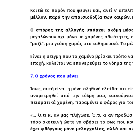
Κοιτώ το παρόν που φεύγει και, αντί ν’ απελ
μέλλον, παρά την απαισιοδοξία των καιρών,
Ο σπόρος της αλλαγής υπάρχει ακόμη μέσα 
μεγαλώνουν όχι μόνο με χαμένες αθωότητες, α
“μαζί”, μια γεύση χαράς στο καθημερινό. Το μέ
Είναι η στιγμή που το χαμένο βρίσκει τρόπο ν
εποχή, καλείται να επανεφεύρει το νόημα της 
7. Ο χρόνος που μένει
Ίσως, αυτή είναι η μόνη αληθινή ελπίδα: ότι
τί
αναμετρηθεί από την τόλμη μιας καινούργι
πεισματικά χαμένη, παραμένει ο φάρος για το
«… Ό,τι κι αν μας πλήγωσε. Ό,τι κι αν προδ
τόσο σκοτεινή ώστε να σβήσει το φως που κο
έχει φθόγγους μόνο μελαγχολίας, αλλά και σ