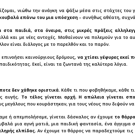
πίζομαι, νιώθω την ανάγκη να ψάξω μέσα στις στάχτες του 
 κουβαλά επάνω του μια υπόσχεση
– συνήθως αθέατη, συχνά
στα παιδιά, στα όνειρα, στις μικρές πράξεις αλληλεγγ
λλά και με νέες αντοχές. Μαθαίνουν να πολεμούν για το αυ
λλον είναι διάλογος με το παρελθόν και το παρόν.
α επινοήσει καινούργιους δρόμους,
να χτίσει γέφυρες εκεί 
παιδικότητας. Εκεί, είναι τα ζωντανά της καλύτερα λόγια.
ποτε δεν χάθηκε οριστικά
. Κάθε τι που φοβηθήκαμε, κάθε τ
ας αυγής.
Το τέλος γίνεται αρχή. Η απώλεια γίνεται σπο
υς μεγάλους που κουράστηκαν, για τους νέους που διψούν να
ώσαμε ή απεμπολήσαμε, γίνεται δάσκαλος αν έχουμε
το θάρρ
υβαλά μια αγνή ματιά, μια παιδική φαντασία, ένα άγγιγμα 
κληρής ελπίδας.
Αν έχουμε το θάρρος να παραδεχτούμε τις 