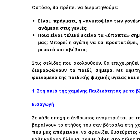
Ωστόσο, θα πρέπει να διερωτηθούμε:
Είναι, πράγματι, η «ανυποψία» των γονέω
ανάμεσα στις γενιές;
Ποια είναι τελικά εκείνα τα «ύποπτα» σημ
μας; Μπορεί η αγάπη να τα προστατέψει,
ρευστά και αβέβαια;
Στις σελίδες που ακολουθούν, θα επιχειρηθε
διαμορφώνουν το παιδί, σήμερα.
Με αφετηρ
φαινόμενο της παιδικής ψυχικής υγείας και 
1. Στη σκιά της χαμένης Παιδικότητας με το 
Εισαγωγή
Σε κάθε εποχή ο άνθρωπος αναμετριέται με το
βαραίνουν το στήθος του σαν βότσαλα στη χ
που μας απόμειναν,
να αφανίζει δυσεύρετες 
κάθε καθαρό βλέμμα.
Ζούμε, λένε, στο τέλος 