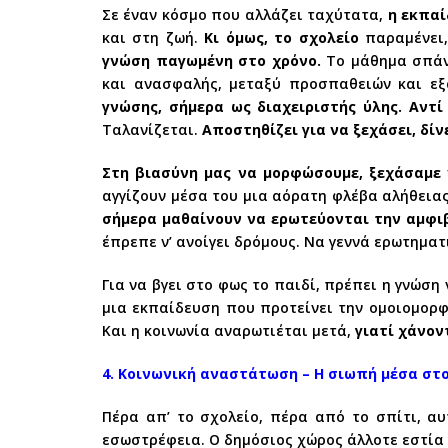
Σε έναν κόσμο που αλλάζει ταχύτατα,
η εκπαί
και στη ζωή.
Κι όμως, το σχολείο
παραμένει
γνώση παγωμένη στο χρόνο.
Το μάθημα σπάνι
και ανασφαλής, μεταξύ προσπαθειών και ε
γνώσης, σήμερα ως διαχειριστής ύλης. Αντί 
Ταλανίζεται.
Αποστηθίζει για να ξεχάσει, δίν
Στη βιασύνη μας να μορφώσουμε, ξεχάσαμε
αγγίζουν μέσα του μια αόρατη φλέβα αλήθεια
σήμερα μαθαίνουν να ερωτεύονται την αμφιβ
έπρεπε ν’ ανοίγει δρόμους. Να γεννά ερωτηματ
Για να βγει στο φως το παιδί, πρέπει η γνώση
μια εκπαίδευση που προτείνει την ομοιομορ
Και η κοινωνία αναρωτιέται μετά,
γιατί χάνοντ
4. Κοινωνική αναστάτωση – Η σιωπή μέσα στο
Πέρα απ’ το σχολείο, πέρα από το σπίτι, αυ
εσωστρέφεια. Ο δημόσιος χώρος άλλοτε εστία