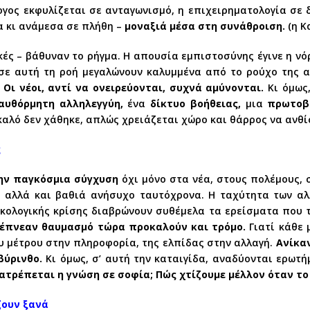
γος εκφυλίζεται σε ανταγωνισμό, η επιχειρηματολογία σε 
α κι ανάμεσα σε πλήθη –
μοναξιά μέσα στη συνάθροιση.
(η Κ
μικές – βάθυναν το ρήγμα. Η απουσία εμπιστοσύνης έγινε η ν
 σε αυτή τη ροή μεγαλώνουν καλυμμένα από το ρούχο της α
.
Οι νέοι, αντί να ονειρεύονται, συχνά αμύνονται.
Κι όμως
αυθόρμητη αλληλεγγύη,
ένα
δίκτυο βοήθειας,
μια
πρωτοβ
 καλό δεν χάθηκε, απλώς χρειάζεται χώρο και θάρρος να ανθί
ς
ην παγκόσμια σύγχυση
όχι μόνο στα νέα, στους πολέμους, 
αλλά και βαθιά ανήσυχο ταυτόχρονα. Η ταχύτητα των αλλ
κολογικής κρίσης διαβρώνουν συθέμελα τα ερείσματα που 
ενέπνεαν θαυμασμό τώρα προκαλούν και τρόμο.
Γιατί κάθε 
ου μέτρου στην πληροφορία, της ελπίδας στην αλλαγή.
Ανίκαν
βύρινθο.
Κι όμως, σ’ αυτή την καταιγίδα, αναδύονται ερωτ
τατρέπεται η γνώση σε σοφία; Πώς χτίζουμε μέλλον όταν τ
ζουν ξανά