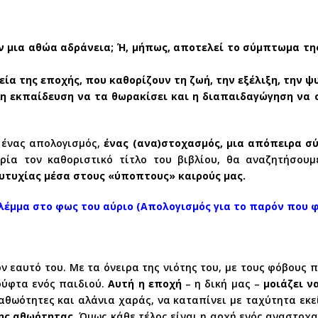
ν μια αθώα αδράνεια; Ή, μήπως, αποτελεί το σύμπτωμα τ
εία της εποχής, που καθορίζουν τη ζωή, την εξέλιξη, την 
 η εκπαίδευση να τα θωρακίσει και η διαπαιδαγώγηση να
ί ένας απολογισμός,
ένας (ανα)στοχασμός, μια απόπειρα 
ία τον καθοριστικό τίτλο του βιβλίου, θα αναζητήσου
ευτυχίας μέσα στους «ύποπτους» καιρούς μας.
βλέμμα στο φως του αύριο (Απολογισμός για το παρόν που φ
ν εαυτό του. Με τα όνειρα της νιότης του, με τους φόβους 
ούφτα ενός παιδιού.
Αυτή η εποχή
– η δική μας –
μοιάζει ν
αθωότητες και αλάνια χαράς, να καταπίνει με ταχύτητα εκε
της αθωότητας.
Όμως κάθε τέλος είναι η αρχή ενός αναστοχα