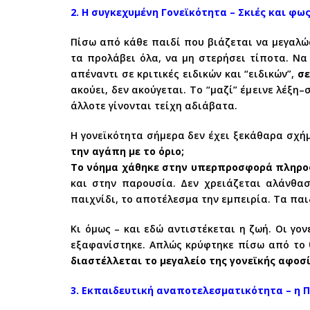
2. Η συγκεχυμένη Γονεϊκότητα – Σκιές και φω
Πίσω από κάθε παιδί που βιάζεται να μεγαλώσ
τα προλάβει όλα, να μη στερήσει τίποτα. Να
απέναντι σε κριτικές ειδικών και “ειδικών”,
σε
ακούει, δεν ακούγεται. Το “μαζί” έμεινε λέξ
άλλοτε γίνονται τείχη αδιάβατα.
Η γονεϊκότητα σήμερα δεν έχει ξεκάθαρα σχή
την αγάπη με το όριο;
Το νόημα χάθηκε στην υπερπροσφορά πληρο
και στην παρουσία. Δεν χρειάζεται αλάνθασ
παιχνίδι, το αποτέλεσμα την εμπειρία. Τα παι
Κι όμως – και εδώ αντιστέκεται η ζωή. Οι γο
εξαφανίστηκε. Απλώς κρύφτηκε πίσω από το 
διαστέλλεται το μεγαλείο της γονεϊκής αφοσ
3. Εκπαιδευτική αναποτελεσματικότητα – η 