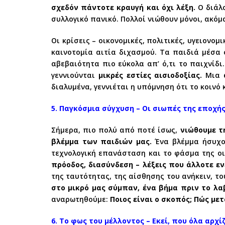
σχεδόν πάντοτε κραυγή και όχι λέξη.
Ο διάλο
συλλογικό πανικό. Πολλοί νιώθουν μόνοι, ακόμ
Οι κρίσεις – οικονομικές, πολιτικές, υγειονο
καινοτομία αιτία διχασμού. Τα παιδιά μέσα
αβεβαιότητα πιο εύκολα απ’ ό,τι το παιχνίδι
γεννιούνται
μικρές εστίες αισιοδοξίας.
Μια
διαλυμένα, γεννιέται η υπόμνηση ότι το κοινό
5. Παγκόσμια σύγχυση – Οι σιωπές της εποχή
Σήμερα, πιο πολύ από ποτέ ίσως,
νιώθουμε τ
βλέμμα των παιδιών μας.
Ένα βλέμμα ήσυχο 
τεχνολογική επανάσταση και το φάσμα της οι
πρόοδος, διασύνδεση – λέξεις που άλλοτε 
της ταυτότητας, της αίσθησης του ανήκειν, τ
στο μικρό μας σύμπαν, ένα βήμα πριν το λα
αναρωτηθούμε:
Ποιος είναι ο σκοπός; Πώς με
6. Το φως του μέλλοντος – Εκεί, που όλα αρχί