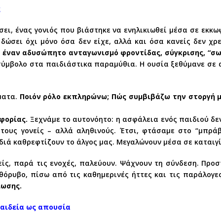
ς
ει, ένας γονιός που βιάστηκε να ενηλικιωθεί μέσα σε εκκω
 δώσει όχι μόνο όσα δεν είχε, αλλά και όσα κανείς δεν χρ
 έναν αδυσώπητο ανταγωνισμό φροντίδας, σύγκρισης, “σ
η–σύμβολο στα παιδιάστικα παραμύθια. Η ουσία ξεθύμανε σε
ματα.
Ποιόν ρόλο εκπληρώνω; Πώς συμβιβάζω την στοργή με
φορίας.
Ξεχνάμε το αυτονόητο: η ασφάλεια ενός παιδιού δε
τους γονείς – αλλά αληθινούς. Έτσι, φτάσαμε στο “μπράβ
διά καθρεφτίζουν το άλγος μας. Μεγαλώνουν μέσα σε καταιγί
νείς, παρά τις ενοχές, παλεύουν. Ψάχνουν τη σύνδεση. Πρ
θόρυβο, πίσω από τις καθημερινές ήττες και τις παράλογε
ίωσης.
Παιδεία ως απουσία